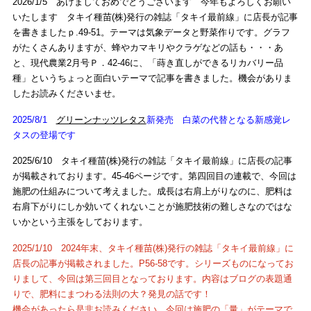
2026/1/5 あけましておめでとうございます 今年もよろしくお願い
いたします タキイ種苗(株)発行の雑誌「タキイ最前線」に店長が記事
を書きましたｐ.49-51。テーマは気象データと野菜作りです。グラフ
がたくさんありますが、蜂やカマキリやクラゲなどの話も・・・あ
と、現代農業2月号Ｐ．42-46に、「蒔き直しができるリカバリー品
種」というちょっと面白いテーマで記事を書きました。機会がありま
したお読みくださいませ。
2025/8/1
グリーンナッツレタス
新発売 白菜の代替となる新感覚レ
タスの登場です
2025/6/10 タキイ種苗(株)発行の雑誌「タキイ最前線」に店長の記事
が掲載されております。45-46ページです。第四回目の連載で、今回は
施肥の仕組みについて考えました。成長は右肩上がりなのに、肥料は
右肩下がりにしか効いてくれないことが施肥技術の難しさなのではな
いかという主張をしております。
2025/1/10 2024年末、タキイ種苗(株)発行の雑誌「タキイ最前線」に
店長の記事が掲載されました。P56-58です。シリーズものになってお
りまして、今回は第三回目となっております。内容はブログの表題通
りで、肥料にまつわる法則の大？発見の話です！
機会があったら是非お読みください。今回は施肥の「量」がテーマで