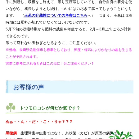
手に判断し、収穫をし終えて、吊り玉貯蔵していても、自分自身の養分を使
いながら、成長しようとし続け、ついには力尽きて腐ってしまうことになり
ます。 （
玉葱の貯蔵性についての考察はこちら
へ） つまり、玉葱は収穫
時期には肥料が切れていなくてはいけないのです。
5月下旬の収穫時期から肥料の残留を考慮すると、2月～3月上旬ごろが計算
できるのです。
吊って腐れない玉ねぎとなるように、ご注意ください。
※当地、長崎県佐世保市を標準としており、緯度・標高によりかなりの差を生じる
ことが予想されます。
実際に参考にされるときはこの点に十分ご注意ください！
お客様の声
トウモロコシが何だか変です？
ぬぁ・・ん・・だ・・こ・・りゃ？？？
黒穂病
生理障害や虫害ではなく、糸状菌（カビ）が原因の病気でした。そ