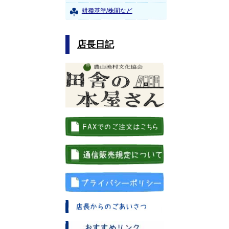
耕種基準/株間など
店長日記