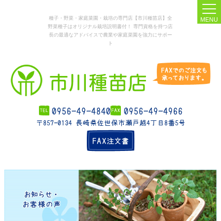
種子・野菜・家庭菜園・栽培の専門店【市川種苗店】全
MENU
野菜種子はオリジナル栽培説明書付！ 専門資格を持つ店
長の最適なアドバイスで農業や家庭菜園を強力にサポー
ト