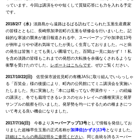
っています。今回は講演をやや短くして質疑応答にも力を入れる予定
です。
2018/2/7（水）
淡路島から遠路はるばる訪ねてこられた玉葱生産農家
の皆様とともに、長崎県加津佐町の玉葱を研修会を行いまいした。記
録的な寒波の襲来が連日報道される中、スーパーアップや加津佐13号
が例年よりやや遅れ気味でしたが美しく生育しておりました。べと病
の発生は皆無！とても美しい圃場でした。百聞は一見に如かず！！私
を含め淡路の皆様もこれまでの発想の大転換を余儀なくされるような
衝撃を受けたのでした。
レポートはこちらです
。ぜひご覧ください。
2017/10/22(日)
佐世保市波佐見町の有機JASに取り組んでいらっしゃ
る「百笑会」様の後援により、町内の公民館にてミニ講演会を実施い
たしました。先に実施した「本には載ってない野菜作り・・」の続編
の講演と、冬でも栽培できるレタスのセルトレイへの播種実演と発芽
サンプルの観察を行いました。発芽勢を均一にするための種まきにつ
いて考える良い機会になりました。
2017/7/16(日)
今春より
スーパーアップ13号
として情報を発信してお
りました超極早生玉葱の正式名称が
加津佐(かずさ)13号
となりました。
詳細はこちらの商品説明をご参照ください
。同じ血統を誇るスーパー