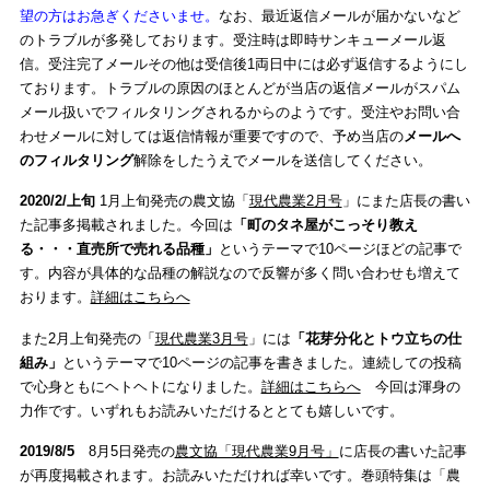
望の方はお急ぎくださいませ。
なお、最近返信メールが届かないなど
のトラブルが多発しております。受注時は即時サンキューメール返
信。受注完了メールその他は受信後1両日中には必ず返信するようにし
ております。トラブルの原因のほとんどが当店の返信メールがスパム
メール扱いでフィルタリングされるからのようです。受注やお問い合
わせメールに対しては返信情報が重要ですので、予め当店の
メールへ
のフィルタリング
解除をしたうえでメールを送信してください。
2020/2/上旬
1月上旬発売の農文協「
現代農業2月号
」にまた店長の書い
た記事多掲載されました。今回は
「町のタネ屋がこっそり教え
る・・・直売所で売れる品種」
というテーマで10ページほどの記事で
す。内容が具体的な品種の解説なので反響が多く問い合わせも増えて
おります。
詳細はこちらへ
また2月上旬発売の「
現代農業3月号
」には
「花芽分化とトウ立ちの仕
組み」
というテーマで10ページの記事を書きました。連続しての投稿
で心身ともにヘトヘトになりました。
詳細はこちらへ
今回は渾身の
力作です。いずれもお読みいただけるととても嬉しいです。
2019/8/5
8月5日発売の
農文協「現代農業9月号」
に店長の書いた記事
が再度掲載されます。お読みいただければ幸いです。巻頭特集は「農