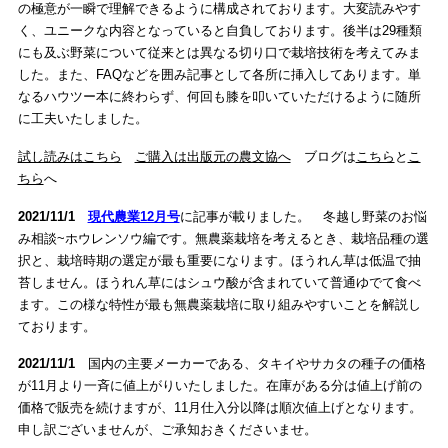
の極意が一瞬で理解できるように構成されております。大変読みやす
く、ユニークな内容となっていると自負しております。後半は29種類
にも及ぶ野菜について従来とは異なる切り口で栽培技術を考えてみま
した。また、FAQなどを囲み記事として各所に挿入してあります。単
なるハウツー本に終わらず、何回も膝を叩いていただけるように随所
に工夫いたしました。
試し読みはこちら
ご購入は出版元の農文協へ
ブログは
こちら
と
こ
ちら
へ
2021/11/1
現代農業12月号
に記事が載りました。 冬越し野菜のお悩
み相談~ホウレンソウ編です。無農薬栽培を考えるとき、栽培品種の選
択と、栽培時期の選定が最も重要になります。ほうれん草は低温で抽
苔しません。ほうれん草にはシュウ酸が含まれていて普通ゆでて食べ
ます。この様な特性が最も無農薬栽培に取り組みやすいことを解説し
ております。
2021/11/1
国内の主要メーカーである、タキイやサカタの種子の価格
が11月より一斉に値上がりいたしました。在庫がある分は値上げ前の
価格で販売を続けますが、11月仕入分以降は順次値上げとなります。
申し訳ございませんが、ご承知おきくださいませ。