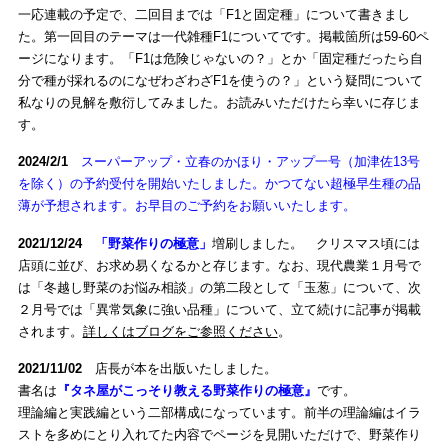
一応連載の予定で、二回目までは「F1と固定種」について書きまし
た。第一回目のテーマは一代雑種F1についてです。掲載箇所は59-60ペ
ージになります。「F1は危険じゃないの？」とか「固定種だったら自
分で種が採れるのになぜわざわざF1を使うの？」という疑問について
私なりの見解を敷衍してみました。お読みいただけたら幸いに存じま
す。
2024/2/1
スーパーアップ・立春のかほり・アップ一号（加津佐13号
を除く）の予約受付を開始いたしました。かつてない超極早生種の品
薄が予想されます。お早目のご予約をお願いいたします。
2021/12/24
「野菜作りの極意」
増刷しました。 クリスマス頃には
店頭に並び、お求め易くなるかと存じます。なお、現代農業１月号で
は「冬越し野菜のお悩み相談」の第二段として「玉葱」について、次
２月号では「異常気象に強い品種」について、立て続けに記事が掲載
されます。
詳しくはブログをご参照ください
。
2021/11/02
店長が本を出版いたしました。
書名は
『タネ屋がこっそり教える野菜作りの極意』
です。
理論編と実践編という二部構成になっています。前半の理論編はイラ
ストを多めにとり入れてた内容でページを見開いただけで、野菜作り