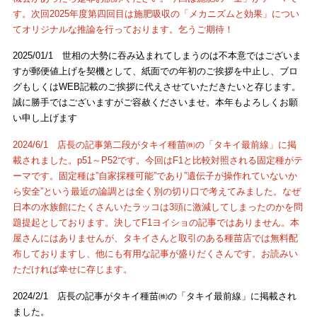
す。次回2025年度第四回目は施肥吸収の「メカニズムと効果」につい
てオリジナルな推論を行っております。乞うご期待！
2025/01/1 世相の大勢に吞み込まれてしまうのは不本意ではございま
すが郵便値上げを契機として、紙面での年初のご挨拶を中止し、ブロ
グもしくはWEB記載のご挨拶に代えさせていただきたいと存じます。
誠に勝手ではございますがご容赦くださいませ。本年もよろしくお願
い申し上げます
2024/6/1 店長の記事第二段がタキイ種苗㈱の「タキイ最前線」に掲
載されました。p51～P52です。今回はF1と比較対照される固定種がテ
ーマです。固定種は”自家採種可能”であり”遺伝子が操作れていないか
ら安全”という最近の論調とは全く別の切り口で考えてみました。なぜ
日本の水族館にたくさんいたラッコは3頭に激減してしまったのかを問
題提起としております。決してF1ヨイショの記事ではありません。本
屋さんにはありませんが、タキイさんと取引のある種苗店では無料配
布しておりますし、他にも有用な記事が盛りだくさんです。お読みい
ただければ幸せに存じます。
2024/2/1 店長の記事がタキイ種苗㈱の「タキイ最前線」に掲載され
ました。