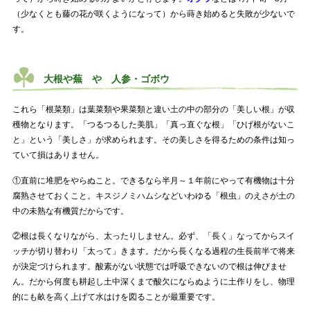
（少なくとも藤の花が咲くようになって）から蒔き始めると失敗が少ないで
す。
大根や蕪 や 人参・ゴボウ
これら「根菜類」は葉菜類や果菜類と違い土の中の部分の「美しい根」が収
穫物となります。「つるつるした美肌」「真っ直ぐな根」「ひげ根がないこ
と」という「美しさ」が求められます。その美しさを得るための条件は知っ
ていて損はありません。
①直前に堆肥をやらぬこと。できるなら半月～１年前にやって有機物は十分
腐熟させておくこと。キスジノミハムシなどいわゆる「根虫」のえさが土の
中の未熟な有機質だからです。
②根は長くなりながら、太ったりしません。必ず、「長く」なってからスイ
ッチが切り替わり「太って」きます。だから長くなる過程の生長前半で将来
が決定づけられます。酸素がない状態では呼吸できないので根は伸びませ
ん。だから何度も耕起し土中深くまで酸欠にならぬように土作りをし、物理
的にも畝を高く上げて水はけを図ることが最重要です。