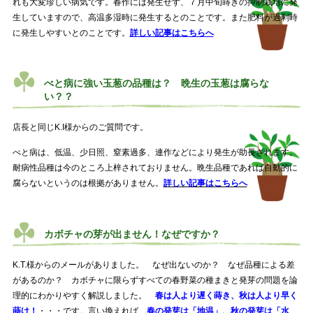
れも大変珍しい病気です。春作には発生せず、７月中旬蒔きの抑制栽培に発
生していますので、高温多湿時に発生するとのことです。また肥料が過剰時
に発生しやすいとのことです。
詳しい記事はこちらへ
べと病に強い玉葱の品種は？ 晩生の玉葱は腐らな
い？？
店長と同じK.I様からのご質問です。
べと病は、低温、少日照、窒素過多、連作などにより発生が助長されます。
耐病性品種は今のところ上梓されておりません。晩生品種であれば自動的に
腐らないというのは根拠がありません。
詳しい記事はこちらへ
カボチャの芽が出ません！なぜですか？
K.T.様からのメールがありました。 なぜ出ないのか？ なぜ品種による差
があるのか？ カボチャに限らずすべての春野菜の種まきと発芽の問題を論
理的にわかりやすく解説しました。
春は人より遅く蒔き、秋は人より早く
蒔け！
・・・です。言い換えれば、
春の発芽は「地温」、秋の発芽は「水