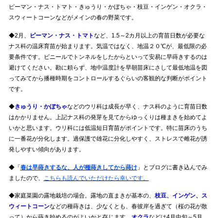
ピーマン・ナス・トマト・きゅうり・かぼちゃ・枝豆・インゲン・オクラ・
スウィートコーンなどがメインの春の野菜です。
◆2月、
ピーマン・ナス・トマト
など、1.5～2カ月以上の育苗日数が必要な
ナス科の温床育苗が始まります。気温ではなく、地温２０℃が、最低限の必
要条件です。ビニールでトンネルをしたからといって安易に早蒔きするのは
避けてください。勘に頼らず、地中温度計を早朝苗床にさして最低地温を図
ってみてから播種時期をコントロールするぐらいの客観的な判断がポイント
です。
◆
きゅうり・かぼちゃ
などのウリ科は成長が早く、ナス科のように育苗日数
はかかりません。上記ナス科の発芽を見てからゆっくりは種まきを始めてよ
いかと思います。ウリ科には低温短日育苗がポイントです。特に苗床のうち
に一番花が分化します。過保護で雄花に分化しやすく、ストレスで雌花が誘
発しやすい傾向があります。
◆「
春は早蒔きするな、人が種蒔きしてから蒔け
」とブログに書き込んでみ
ましたので、
こちらも読んでいただけたら幸いです。
◆家庭菜園の露地栽培の場合。露地の直まきが基本の、
枝豆、インゲン、ス
ウィートコーン
などの種蒔きは、少なくとも、春彼岸を過ぎて（桜の花が散
って）から蒔き始めるのがよいかと存じます。
オクラ
などは4月中旬～5月