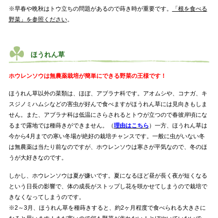
※早春や晩秋はトウ立ちの問題があるので蒔き時が重要です。
「根を食べる
野菜」を参照ください
。
ほうれん草
ホウレンソウは無農薬栽培が簡単にできる野菜の王様です！
ほうれん草以外の菜類は、ほぼ、アブラナ科です。アオムシや、コナガ、キ
スジノミハムシなどの害虫が好んで食べますがほうれん草には見向きもしま
せん。また、アブラナ科は低温にさらされるとトウが立つので春彼岸頃にな
るまで露地では種蒔きができません。（
理由はこちら
）一方、ほうれん草は
今から4月までの寒い冬場が絶好の栽培チャンスです。一般に虫がいない冬
は無農薬は当たり前なのですが、ホウレンソウは寒さが平気なので、冬のほ
うが大好きなのです。
しかし、ホウレンソウは夏が嫌いです。夏になるほど昼が長く夜が短くなる
という日長の影響で、体の成長がストップし花を咲かせてしまうので栽培で
きなくなってしまうのです。
※2～3月、ほうれん草を種蒔きすると、約2ヶ月程度で食べられる大きさに