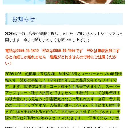
お知らせ
2026/6/下旬、店長が退院し復活しました 7/6よりネットショップも再
開します 今まで通りよろしくお願い申し上げます
電話は0956-49-4840 FAXは0956-49-4966です FAXは裏表反対にす
ると白紙しか送れません 連絡がとれませんので特にご注意くださ
い！
2026/1/05 超極早生玉葱品種、加津佐13号とスーパーアップの最新情
報です。諸般の事情により今年は昨年以上の品薄の年となりそうで
す。まず、加津佐は生種・コート種子とも販売できません。スーパー
アップはコート種子の販売ができません。生種子については昨年以下
の販売量になる見込みで割当販売となると思われます。当店一番人気
のスーパーアップですが、入荷量が限られるため、今年に限り昨年度
までご購入実績がある方のみのご予約受付とさせていただきます。実
際の受付は2月頃から始めさせていただきます。ご了承くださいませ
。