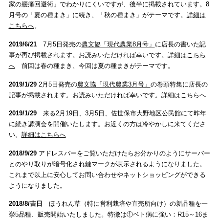
家の腰痛回避術」でわかりにくいですが、後半に掲載されています。8
月号の「夏の種まき」に続き、「秋の種まき」がテーマです。
詳細は
こちらへ
。
2019/6/21
7月5日発売の
農文協「現代農業8月号」
に店長の書いた記
事が再び掲載されます。お読みいただければ幸いです。
詳細はこちら
へ
前回は春の種まき、今回は夏の種まきがテーマです。
2019/1/29
2月5日発売の
農文協「現代農業3月号」
の巻頭特集に店長の
記事が掲載されます。お読みいただければ幸いです。
詳細はこちらへ
2019/1/29
来る2月19日、3月5日、佐世保市大野地区公民館にて昨年
に続き講演会を開催いたします。お近くの方は冷やかしに来てくださ
い。
詳細はこちらへ
2018/9/29
アドレスバーをご覧いただけたらお分かりのようにサーバー
とのやり取りが暗号化され鍵マークが表示されるようになりました。
これまで以上に安心してお問い合わせやネットショッピングができる
ようになりました。
2018/8/吉日
ほうれん草（特に営利栽培や直売所向け）の新品種を一
挙5品種、販売開始いたしました。特徴は①ベト病に強い：R15～16ま