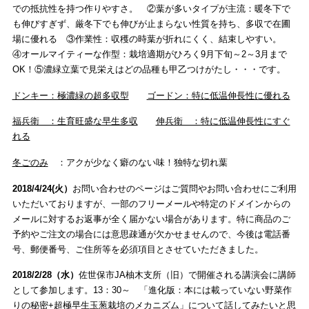
での抵抗性を持つ作りやすさ。 ②葉が多いタイプが主流：暖冬下で
も伸びすぎず、厳冬下でも伸びが止まらない性質を持ち、多収で在圃
場に優れる ③作業性：収穫の時葉が折れにくく、結束しやすい。
④オールマイティーな作型：栽培適期がひろく9月下旬～2～3月まで
OK！⑤濃緑立葉で見栄えはどの品種も甲乙つけがたし・・・です。
ドンキー：極濃緑の超多収型
ゴードン：特に低温伸長性に優れる
福兵衛 ：生育旺盛な早生多収
伸兵衛 ：特に低温伸長性にすぐ
れる
冬ごのみ
：アクが少なく癖のない味！独特な切れ葉
2018/4/24(火）
お問い合わせのページはご質問やお問い合わせにご利用
いただいておりますが、一部のフリーメールや特定のドメインからの
メールに対するお返事が全く届かない場合があります。特に商品のご
予約やご注文の場合には意思疎通が欠かせませんので、今後は電話番
号、郵便番号、ご住所等を必須項目とさせていただきました。
2018/2/28（水）
佐世保市JA柚木支所（旧）で開催される講演会に講師
として参加します。13：30～ 「進化版：本には載っていない野菜作
りの秘密+超極早生玉葱栽培のメカニズム」について話してみたいと思