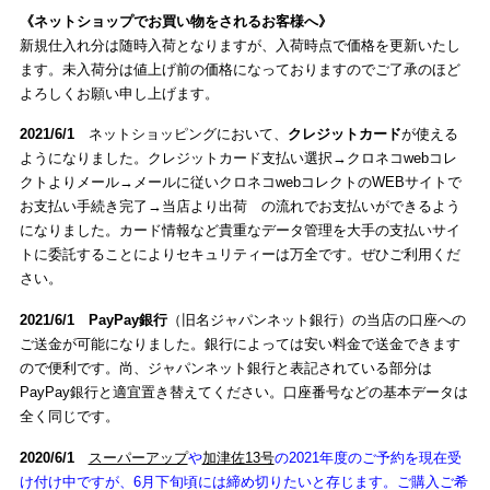
《ネットショップでお買い物をされるお客様へ》
新規仕入れ分は随時入荷となりますが、入荷時点で価格を更新いたし
ます。未入荷分は値上げ前の価格になっておりますのでご了承のほど
よろしくお願い申し上げます。
2021/6/1
ネットショッピングにおいて、
クレジットカード
が使える
ようになりました。クレジットカード支払い選択→クロネコwebコレ
クトよりメール→メールに従いクロネコwebコレクトのWEBサイトで
お支払い手続き完了→当店より出荷 の流れでお支払いができるよう
になりました。カード情報など貴重なデータ管理を大手の支払いサイ
トに委託することによりセキュリティーは万全です。ぜひご利用くだ
さい。
2021/6/1
PayPay銀行
（旧名ジャパンネット銀行）の当店の口座への
ご送金が可能になりました。銀行によっては安い料金で送金できます
ので便利です。尚、ジャパンネット銀行と表記されている部分は
PayPay銀行と適宜置き替えてください。口座番号などの基本データは
全く同じです。
2020/6/1
スーパーアップ
や
加津佐13号
の2021年度のご予約を現在受
け付け中ですが、6月下旬頃には締め切りたいと存じます。ご購入ご希