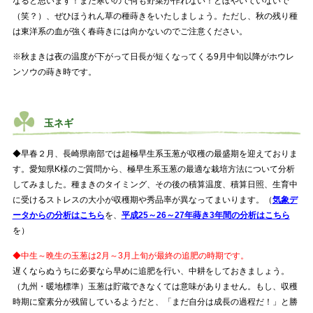
なると思います！まだ寒いので何も野菜が作れない！とぼやいていないで
（笑？）、ぜひほうれん草の種蒔きをいたしましょう。ただし、秋の残り種
は東洋系の血が強く春蒔きには向かないのでご注意ください。
※秋まきは夜の温度が下がって日長が短くなってくる9月中旬以降がホウレ
ンソウの蒔き時です。
玉ネギ
◆早春２月、長崎県南部では超極早生系玉葱が収穫の最盛期を迎えておりま
す。愛知県K様のご質問から、極早生系玉葱の最適な栽培方法について分析
してみました。種まきのタイミング、その後の積算温度、積算日照、生育中
に受けるストレスの大小が収穫期や秀品率が異なってまいります。（
気象デ
ータからの分析はこちら
を、
平成25～26～27年蒔き3年間の分析はこちら
を）
◆中生～晩生の玉葱は2月～3月上旬が最終の追肥の時期です。
遅くならぬうちに必要なら早めに追肥を行い、中耕をしておきましょう。
（九州・暖地標準）玉葱は貯蔵できなくては意味がありません。もし、収穫
時期に窒素分が残留しているようだと、「まだ自分は成長の過程だ！」と勝