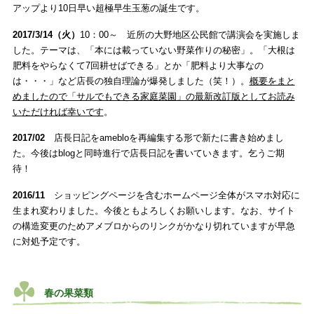
アップより10日早い超極早生玉葱の誕生です。
2017/3/14（火）
10：00～ 近所の大野地区公民館で講演会を実施しま
した。テーマは、「本には載っていない野菜作りの秘密」。「大根は
肥料をやらなくて7回耕せばできる」とか「肥料より大事なの
は・・・」など店長の独自理論が爆発しました（笑！）。
概要をまと
めましたので「サルでもできる家庭菜園」の最新改訂版としてお読み
いただければ幸いです
。
2017/02
店長日記をamebloを再編集する形で新たに書き始めまし
た。今後はblogと同時進行で店長日記を書いていきます。乞うご期
待！
2016/11
ショッピングページを含むホームページ全体がスマホ対応に
生まれ変わりました。今後ともよろしくお願いします。なお、サイト
の構造変更のためアメブロからのリンクがかなり切れていますが早急
に対処予定です。
春の果菜類