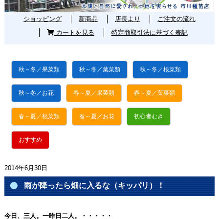
ショッピング
新商品
店長より
ご注文の流れ
カートを見る
特定商取引法に基づく表記
秋～冬／果菜類
秋～冬／葉菜類
秋～冬／根菜類
秋～冬／お花
春～夏／果菜類
春～夏／葉菜類
春～夏／根菜類
春～夏／お花
初心者むき
おすすめ
2014年6月30日
雨が降ったら畑に入るな（キッパリ）！
今日、三人。一昨日二人。・・・・・