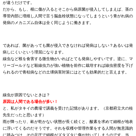
が違うだけです。
だから、もし、根に傷が入るとそこから病原菌が侵入してしまえば、茎の
導管内部に増殖し人間で言う脳血栓状態になってしまうという青がれ病の
発病のメカニズム自体は全く同じように働きます。
であれば、菌があっても菌が侵入できなければ発病はしない？あるいは発
病しにくいという理屈になります。
線虫など根を食害する微生物がいればとても発病しやすいです。逆に、マ
リーゴールドなど殺線虫力が強い植物を前作に栽培すれば線虫密度を下げ
られるので青枯病などの土壌病害対策にはとても効果的だと言えます。
線虫が原因でないときは？
原因は人間である場合が多い！
と、私がタキイの農場で講義を受けた記憶があります。（京都府立大の桂
先生だったと思います）
雨が降ったり、畝が乾かない状態が長く続くと、酸素を求めて細根が地表
に浮いてくるのだそうです。それを収穫や管理作業をする人間が無意識的
に踏みつけ、その足圧で細根がズタズタに傷が付いてしまうのです。当