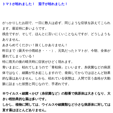
トマトが枯れました！ 茄子が枯れました！
がっかりしたお顔で、一日に数人は必ず、同じような症状を訴えてこられ
ます。最近特に多いようです。
残念ですが、そして、ほんとに言いにくいことなんですが、どうしようも
ありません。
あきらめてください！抜くしかありません！
昨日まで（曇天や小雨続き・・・）、元気だったトマトが、今朝、全体が
萎れてしまっている！
特に雨天の後の晴天時に症状がひどく現れます。
青いままに、枯れてしまうので「青枯病」といいます。糸状菌などの病原
体ではなく、細菌が引き起こしますので、発病してからではほとんど効果
的な薬はありません。しかも、枯れている状態は、人間で言う血栓が大動
脈に詰まった状態と同じなので、手遅れです。
※ウイルス＜細菌＜かび（糸状菌など）の順番で病原体は大きくなり、大
きい程効果的な薬は多いです。
しかし、植物に関しては、ウイルスや細菌類など小さな病原体に対しては
直す薬はほとんどありません。