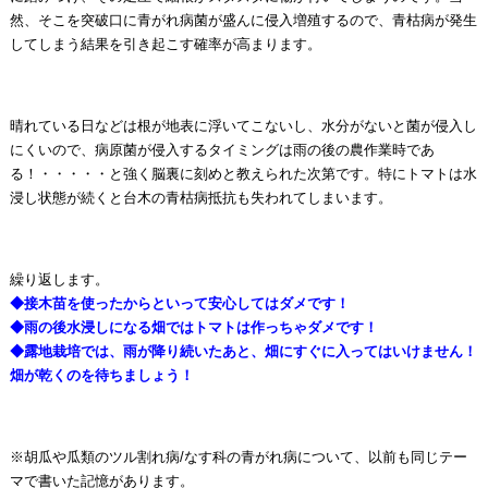
然、そこを突破口に青がれ病菌が盛んに侵入増殖するので、青枯病が発生
してしまう結果を引き起こす確率が高まります。
晴れている日などは根が地表に浮いてこないし、水分がないと菌が侵入し
にくいので、病原菌が侵入するタイミングは雨の後の農作業時であ
る！・・・・・と強く脳裏に刻めと教えられた次第です。特にトマトは水
浸し状態が続くと台木の青枯病抵抗も失われてしまいます。
繰り返します。
◆接木苗を使ったからといって安心してはダメです！
◆雨の後水浸しになる畑ではトマトは作っちゃダメです！
◆露地栽培では、雨が降り続いたあと、畑にすぐに入ってはいけません！
畑が乾くのを待ちましょう！
※胡瓜や瓜類のツル割れ病/なす科の青がれ病について、以前も同じテー
マで書いた記憶があります。