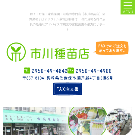
MENU
種子・野菜・家庭菜園・栽培の専門店【市川種苗店】全
野菜種子はオリジナル栽培説明書付！ 専門資格を持つ店
長の最適なアドバイスで農業や家庭菜園を強力にサポー
ト