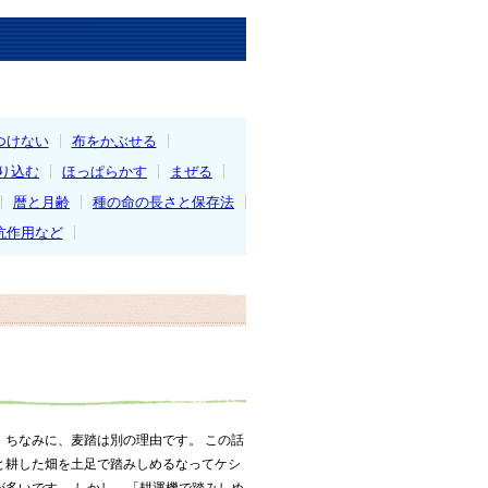
つけない
布をかぶせる
り込む
ほっぱらかす
まぜる
暦と月齢
種の命の長さと保存法
抗作用など
。ちなみに、麦踏は別の理由です。 この話
と耕した畑を土足で踏みしめるなってケシ