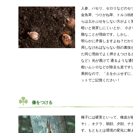
人参、パセリ、セロリなどのセ
金魚草、つりがね草、トルコ桔
らは土かぶせをしない方がよく
暗いと発芽しにくいとか、 小
難なことが理由です。しかし、
明らかに矛盾しますよね？だか
用しなければならない別の裏技
た同じ理由でよく押さえつける
など）光が透けて 通るような
粗いムシロなどが除去も楽です
果的なので、「土をかぶせずに
ットでご記憶ください！
傷をつける
種子には硬実といって、種皮が
ヤ）、オクラ、朝顔、夕顔、ナ
す。もともとは環境の変化に耐