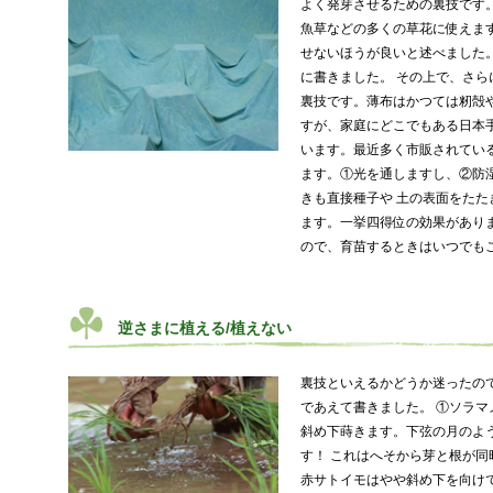
よく発芽させるための裏技です
魚草などの多くの草花に使えま
せないほうが良いと述べました
に書きました。 その上で、さ
裏技です。薄布はかつては籾殻
すが、家庭にどこでもある日本
います。最近多く市販されてい
ます。①光を通しますし、②防
きも直接種子や 土の表面をた
ます。一挙四得位の効果があり
ので、育苗するときはいつでも
逆さまに植える/植えない
裏技といえるかどうか迷ったの
であえて書きました。 ①ソラ
斜め下蒔きます。下弦の月のよ
す！ これはへそから芽と根が同
赤サトイモはやや斜め下を向け