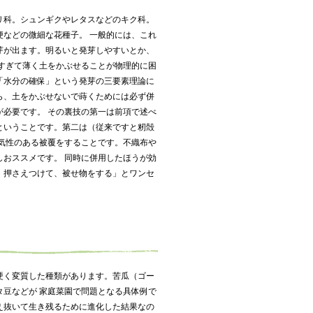
リ科。シュンギクやレタスなどのキク科。
梗などの微細な花種子。 一般的には、これ
芽が出ます。明るいと発芽しやすいとか、
さすぎて薄く土をかぶせることが物理的に困
「水分の確保」という発芽の三要素理論に
ら、土をかぶせないで蒔くためには必ず併
が必要です。 その裏技の第一は前項で述べ
ということです。第二は（従来ですと籾殻
通気性のある被覆をすることです。不織布や
しおススメです。 同時に併用したほうが効
、押さえつけて、被せ物をする」とワンセ
硬く変質した種類があります。苦瓜（ゴー
タ豆などが 家庭菜園で問題となる具体例で
え抜いて生き残るために進化した結果なの