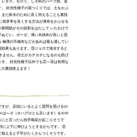
。レタス、セロリ、しそ科のハーブ類、金
す。 好光性種子の苗つくりでは、土をかぶ
。また保水のために良く抑えることも裏技
らに発芽率を良くする方法が薄布をかぶせる
や新聞紙がその役割をはたして いたわけで
手ぬぐい、ガーゼ、薄い木綿布が良いと思
る 極薄の不織布などがあれば最も適してい
湿効果もあります。③ジョロで潅水すると
たきません。④土がカチカチになるのも防げ
ます。 好光性種子以外でも②～④は有用な
この裏技使えます！
ですが、店頭にいるとよく質問を受けるの
マメはへそ（オハグロとも言います）をやや
うにと言ったら拍手喝采が起こりそうで
時に上下に伸びようとするからです。 ②
て植えると子芋がたくさんつくそうです。