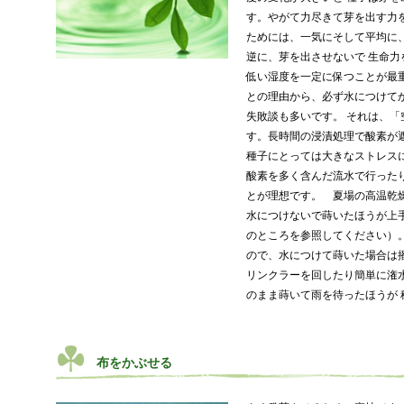
す。やがて力尽きて芽を出す力
ためには、一気にそして平均に
逆に、芽を出させないで 生命
低い湿度を一定に保つことが最
との理由から、必ず水につけて
失敗談も多いです。 それは、
す。長時間の浸漬処理で酸素が
種子にとっては大きなストレス
酸素を多く含んだ流水で行った
とが理想です。 夏場の高温乾
水につけないで蒔いたほうが上
のところを参照してください）
ので、水につけて蒔いた場合は
リンクラーを回したり簡単に潅
のまま蒔いて雨を待ったほうが
布をかぶせる