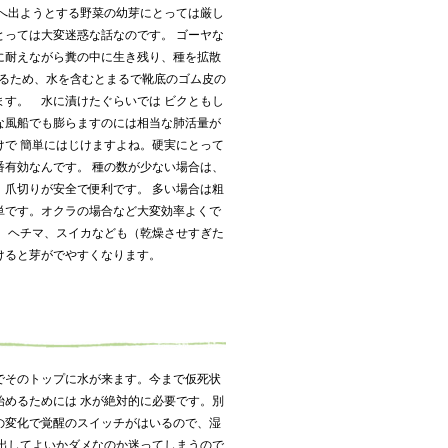
外へ出ようとする野菜の幼芽にとっては厳し
とっては大変迷惑な話なのです。 ゴーヤな
に耐えながら糞の中に生き残り、種を拡散
あるため、水を含むとまるで靴底のゴム皮の
ます。 水に漬けたぐらいでは ビクともし
な風船でも膨らますのには相当な肺活量が
けで 簡単にはじけますよね。硬実にとって
番有効なんです。 種の数が少ない場合は、
、爪切りが安全で便利です。 多い場合は粗
単です。オクラの場合など大変効率よくで
ウ、ヘチマ、スイカなども（乾燥させすぎた
けると芽がでやすくなります。
でそのトップに水が来ます。今まで仮死状
始めるためには 水が絶対的に必要です。別
の変化で覚醒のスイッチがはいるので、湿
を出してよいかダメなのか迷ってしまうので