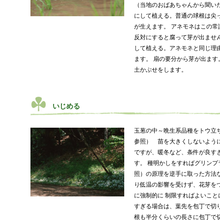
（当地のおばあちゃんから聞い
にして植える。普通の球根は尖
が生えます。 アネモネはこの
反対にすると腐って芽が出ませ
して植える。アネモネと同じ理
ます。 扇の要分から芽が出ま
土かぶせをします。
いじめる
玉葱の中～晩生系品種をトウ立
参照） 苗を大きくしないよう
ですが、暖冬など、条件が良す
す。 種明かしをすればグリン
照）の原理を逆手に取った方法
り低温の影響を受けず、花芽を
に強制的に 制限すればよいこと
すぎる場合は、葉先を包丁で切
根も半分くらいの長さに包丁で