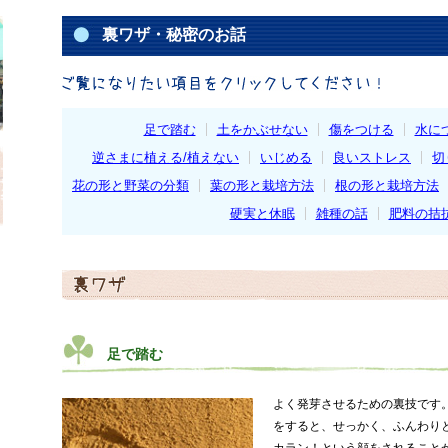
裏ワザ・秘密のお話
足で踏む
土をかぶせない
傷をつける
水に
逆さまに植える/植えない
いじめる
良いストレス
切
花の形と野菜の分類
葉の形と栽培方法
根の形と栽培方法
硬実と休眠
雑種の話
肥料の拮
足で踏む
よく発芽させるための裏技です
をすると、せっかく、ふんわり