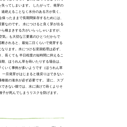
を失ってしまいます。 したがって、発芽の
、途絶えることなく水分のある方が良く、
力を保ったままで長期間保存するためには、
重要なのです。 水につけると良く芽が出る
から種まきする方がいらっしゃいますが、
「空気」も大切な三要素のひとつだからで
遮断されると、最短二日くらいで発芽する
になります。水につける浸漬処理は必ず、
り、長くても 半日程度の短時間に抑えるこ
燥期、ほうれん草を蒔いたりする場合は、
手くいく事例が多いようです（ほうれん草
。 一旦発芽がはじまると後戻りはできない
播種後の潅水が必ず必要です。 逆に、スプ
水できない畑では、水に漬けて蒔くよりそ
 種子が死んでしまうリスクを防げます。