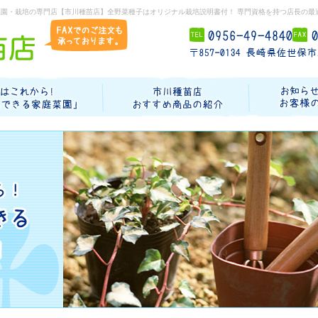
菜園・栽培の専門店【市川種苗店】全野菜種子はオリジナル栽培説明書付！ 専門資格を持つ店長の最