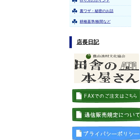
作り方のポイント
裏ワザ・秘密のお話
耕種基準/株間など
店長日記