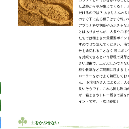
カラン！という顔をされること
た足跡から草が生えてくる！」
だけるのでは？ あまりふんわ
のすぐ下にある種子はすぐ乾い
アブラナ科や胡瓜やカボチャな
とはありませんが、人参やごぼ
たちでは種まきの最重要ポイン
すのでぜひ読んでください。毛
分を途切れることなく 種にポ
を持続できるという原理で発芽
さい理由で、土かぶせができな
種や牧草など広範囲に種まき 
ローラーをかけよく鎮圧してお
ん。 お客様Mさんによると、人
良いそうです。これも同じ理由
が、箱まきやトレー播きで苗を
イントです。（次項参照）
土をかぶせない