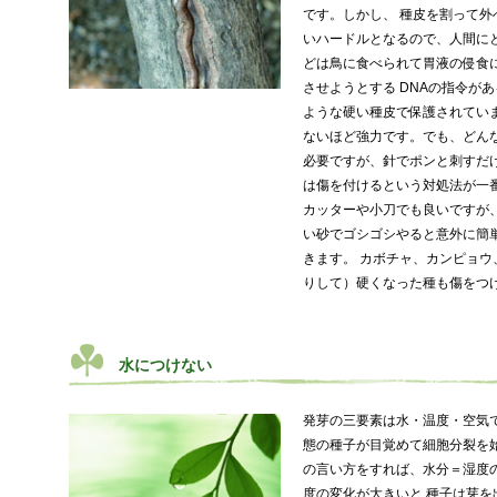
です。しかし、 種皮を割って
いハードルとなるので、人間に
どは鳥に食べられて胃液の侵食
させようとする DNAの指令が
ような硬い種皮で保護されてい
ないほど強力です。でも、どん
必要ですが、針でポンと刺すだ
は傷を付けるという対処法が一
カッターや小刀でも良いですが
い砂でゴシゴシやると意外に簡
きます。 カボチャ、カンピョ
りして）硬くなった種も傷をつ
水につけない
発芽の三要素は水・温度・空気
態の種子が目覚めて細胞分裂を
の言い方をすれば、水分＝湿度
度の変化が大きいと 種子は芽