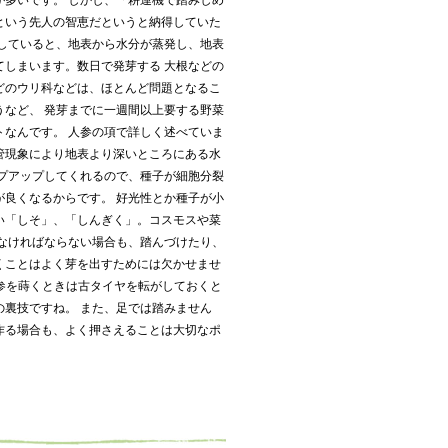
が多いです。 しかし、「耕運機で踏みしめ
という先人の智恵だというと納得していた
りしていると、地表から水分が蒸発し、地表
てしまいます。数日で発芽する 大根などの
どのウリ科などは、ほとんど問題となるこ
うなど、 発芽までに一週間以上要する野菜
トなんです。 人参の項で詳しく述べていま
管現象により地表より深いところにある水
ンプアップしてくれるので、種子が細胞分裂
が良くなるからです。 好光性とか種子が小
い「しそ」、「しんぎく」。コスモスや菜
しなければならない場合も、踏んづけたり、
くことはよく芽を出すためには欠かせませ
参を蒔くときは古タイヤを転がしておくと
の裏技ですね。 また、足では踏みません
作る場合も、よく押さえることは大切なポ