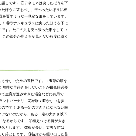
た話しです） ③アネモネは尖ったほうを下
ったほうに芽を出し、平べったいほうに根
常識を覆すような一見変な形をしています。
ん！ ④ラナンキュラスは尖ったほうを下に
由です。たこの足を突っ張った形をしてい
す。この部分が見えるか見えない程度に浅く
ちさせないための裏技です。（玉葱の項を
に 無理な早蒔きをしないことが最低限必要
ぎて生育が進みすぎた場合などに有用で
プラントバーナリ（花が咲く咲かないを参
なのです！ ある一定の大きさにならない限
つけないのだから、ある一定の大きさ以下
になるからです。 ①植えつける苗が大き
り落とします。 ②根が長い、丈夫な苗は、
切り落とします。 ③苗床から掘り出した苗