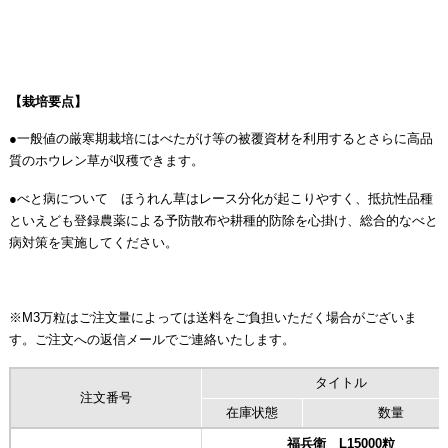
【栽培要点】
●一般値の厳寒期栽培にはべたがけ等の被覆資材を利用するとさらに高品
質のホウレン草が収穫できます。
●べと病について ほうれん草はレース分化が起こりやすく、抵抗性品種
といえども登録農薬による予防散布や耕種的防除を心掛け、総合的なべと
病対策を実施してください。
※M3万粒はご注文量によっては送料をご負担いただく場合がございま
す。ご注文への返信メールでご連絡いたします。
タイトル
注文番号
在庫状態
数量
福兵衛 L15000粒