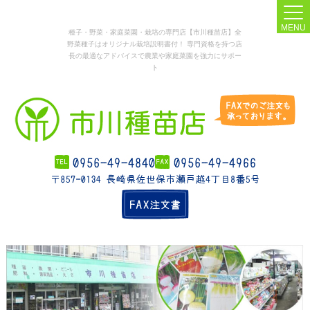
MENU
種子・野菜・家庭菜園・栽培の専門店【市川種苗店】全
野菜種子はオリジナル栽培説明書付！ 専門資格を持つ店
長の最適なアドバイスで農業や家庭菜園を強力にサポー
ト