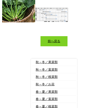
前へ戻る
秋～冬／果菜類
秋～冬／葉菜類
秋～冬／根菜類
秋～冬／お花
春～夏／果菜類
春～夏／葉菜類
春～夏／根菜類