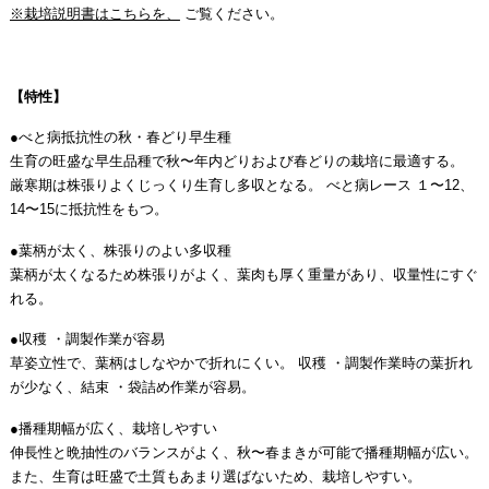
※栽培説明書はこちらを、
ご覧ください。
【特性】
●べと病抵抗性の秋・春どり早生種
生育の旺盛な早生品種で秋〜年内どりおよび春どりの栽培に最適する。
厳寒期は株張りよくじっくり生育し多収となる。 べと病レース １〜12、
14〜15に抵抗性をもつ。
●葉柄が太く、株張りのよい多収種
葉柄が太くなるため株張りがよく、葉肉も厚く重量があり、収量性にすぐ
れる。
●収穫 ・調製作業が容易
草姿立性で、葉柄はしなやかで折れにくい。 収穫 ・調製作業時の葉折れ
が少なく、結束 ・袋詰め作業が容易。
●播種期幅が広く、栽培しやすい
伸長性と晩抽性のバランスがよく、秋〜春まきが可能で播種期幅が広い。
また、生育は旺盛で土質もあまり選ばないため、栽培しやすい。