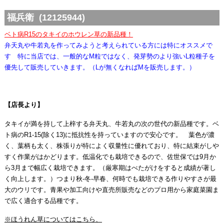
福兵衛 (12125944)
ベト病R15のタキイのホウレン草の新品種！
弁天丸や牛若丸を作ってみようと考えられている方には特にオススメで
す 特に当店では、一般的なM粒ではなく、発芽勢のより強いL粒種子を
優先して販売していきます。（Lが無くなればMを販売します。）
【店長より】
タキイが満を持して上梓する弁天丸、牛若丸の次の世代の新品種です。ベ
ト病のR1-15(除く13)に抵抗性を持っていますので安心です。 葉色が濃
く、葉柄も太く、株張りが特によく収量性に優れており、特に結束がしや
すく作業がはかどります。低温化でも栽培できるので、佐世保では9月か
ら3月まで幅広く栽培できます。（厳寒期はべたがけをすると成績が著し
く向上します。）つまり秋-冬-早春、何時でも栽培できる作りやすさが最
大のウリです。青果や加工向けや直売所販売などのプロ用から家庭菜園ま
で広く適合する品種です。
※ほうれん草についてはこちら、