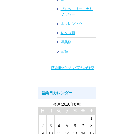
ブロッコリー・カリ
フラワー
ホウレンソウ
レタス類
洋菜類
菜類
蒔き時がひろい実もの野菜
営業日カレンダー
今月(2026年8月)
日
月
火
水
木
金
土
1
2
3
4
5
6
7
8
9
10
11
12
13
14
15