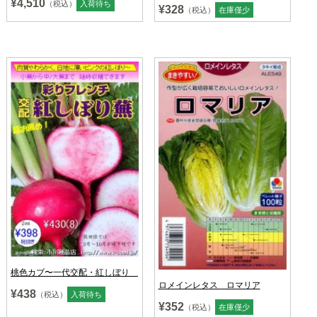
¥4,510
（税込）
入荷待ち
¥328
（税込）
在庫僅少
桃色カブ〜一代交配・紅しぼり
ロメインレタス ロマリア
¥438
（税込）
入荷待ち
¥352
（税込）
在庫僅少