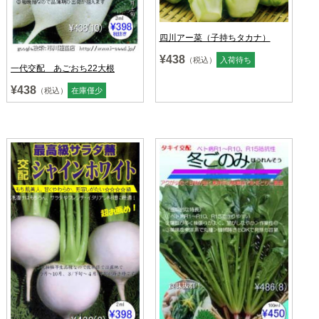
四川アー菜（子持ちタカナ）
¥438
（税込）
入荷待ち
一代交配 あごおち22大根
¥438
（税込）
在庫僅少