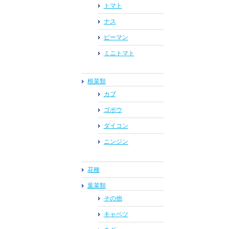
トマト
ナス
ピーマン
ミニトマト
根菜類
カブ
ゴボウ
ダイコン
ニンジン
花種
葉菜類
その他
キャベツ