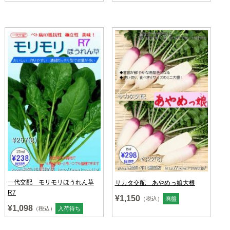
一代交配 モリモリほうれん草
サカタ交配 あやめっ娘大根
R7
¥1,150
（税込）
廃盤
¥1,098
（税込）
入荷待ち