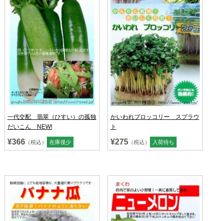
一代交配 翡翠（ひすい）の孤独
かいわれブロッコリー スプラウ
だいこん NEW!
ト
¥366
¥275
（税込）
在庫僅少
（税込）
入荷待ち