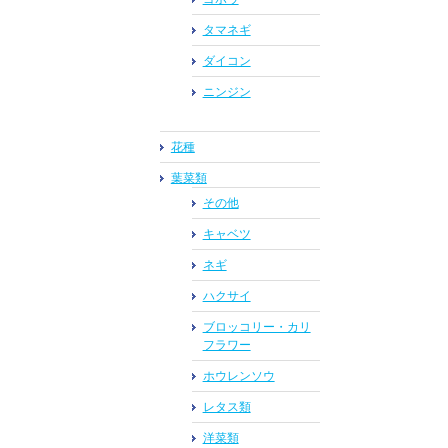
タマネギ
ダイコン
ニンジン
花種
葉菜類
その他
キャベツ
ネギ
ハクサイ
ブロッコリー・カリ
フラワー
ホウレンソウ
レタス類
洋菜類