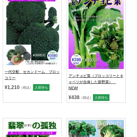
一代交配 セカンドーム ブロッ
アンチョビ菜（ブロッコリーとキ
コリー
ャベツが合体した新野菜）
¥1,210
（税込）
入荷待ち
NEW!
¥438
（税込）
入荷待ち