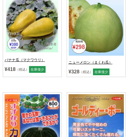
バナナ瓜（マクワウリ）
ニューメロン（まくわ瓜）
¥418
（税込）
在庫僅少
¥328
（税込）
在庫僅少