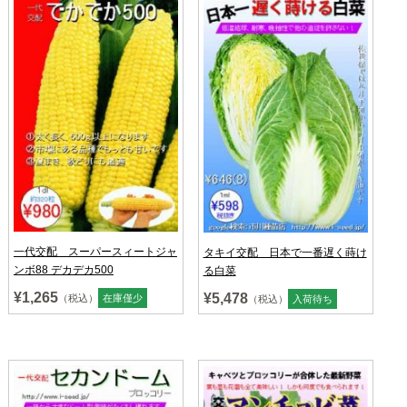
一代交配 スーパースィートジャ
タキイ交配 日本で一番遅く蒔け
ンボ88 デカデカ500
る白菜
¥1,265
¥5,478
（税込）
在庫僅少
（税込）
入荷待ち