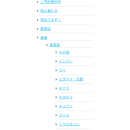
ご予約受付中
初心者むき
売れてます！
新商品
春種
果菜類
その他
インゲン
ウリ
エダマメ・豆類
オクラ
カボチャ
キュウリ
スイカ
トウロモコシ