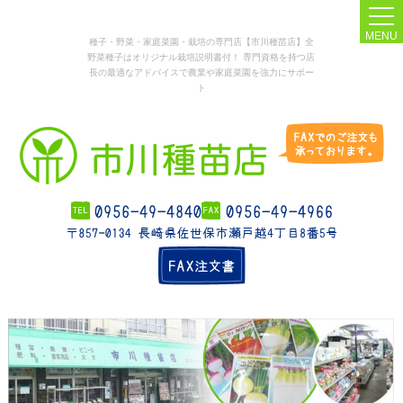
MENU
種子・野菜・家庭菜園・栽培の専門店【市川種苗店】全
野菜種子はオリジナル栽培説明書付！ 専門資格を持つ店
長の最適なアドバイスで農業や家庭菜園を強力にサポー
ト