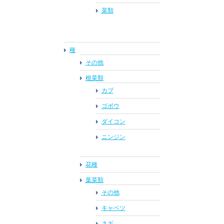
菜類
種
その他
根菜類
カブ
ゴボウ
ダイコン
ニンジン
花種
葉菜類
その他
キャベツ
ネギ