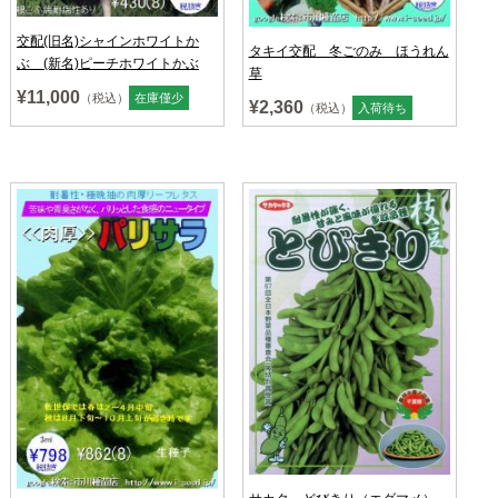
交配(旧名)シャインホワイトか
タキイ交配 冬ごのみ ほうれん
ぶ (新名)ピーチホワイトかぶ
草
¥11,000
（税込）
在庫僅少
¥2,360
（税込）
入荷待ち