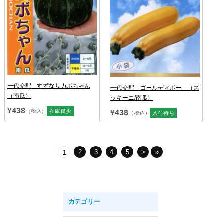
一代交配 すずなりカボちゃん
一代交配 ゴールディボー （ズ
（南瓜）
ッキーニ/南瓜）
¥438
（税込）
在庫僅少
¥438
（税込）
入荷待ち
2
3
4
5
>
»
1
カテゴリー