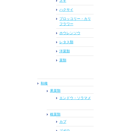
ネギ
ハクサイ
ブロッコリー・カリ
フラワー
ホウレンソウ
レタス類
洋菜類
菜類
秋種
果菜類
エンドウ・ソラマメ
根菜類
カブ
ゴボウ