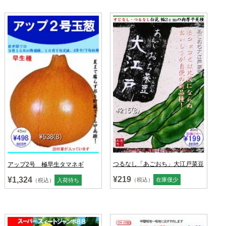
つるなし「あごおち」大江戸菜豆
アップ2号 極早生タマネギ
¥219
¥1,324
（税込）
在庫僅少
（税込）
入荷待ち