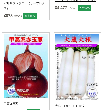
サカタ どびきり（エダマメ）
パリサラレタス （リーフレタ
¥4,477
（税込）
入荷待ち
ス）
¥878
（税込）
在庫僅少
甲高赤玉葱
大蔵（おおくら）大根