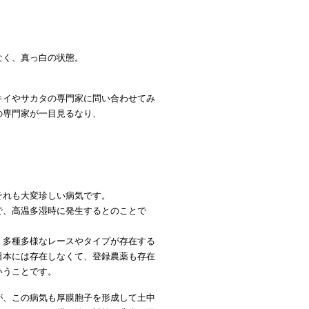
なく、真っ白の状態。
キイやサカタの専門家に問い合わせてみ
の専門家が一目見るなり、
それも大変珍しい病気です。
で、高温多湿時に発生するとのことで
。多種多様なレースやタイプが存在する
日本には存在しなくて、登録農薬も存在
いうことです。
が、この病気も厚膜胞子を形成して土中