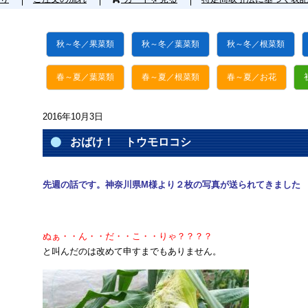
秋～冬／果菜類
秋～冬／葉菜類
秋～冬／根菜類
春～夏／葉菜類
春～夏／根菜類
春～夏／お花
2016年10月3日
おばけ！ トウモロコシ
先週の話です。神奈川県M様より２枚の写真が送られてきました
ぬぁ・・ん・・だ・・こ・・りゃ？？？？
と叫んだのは改めて申すまでもありません。