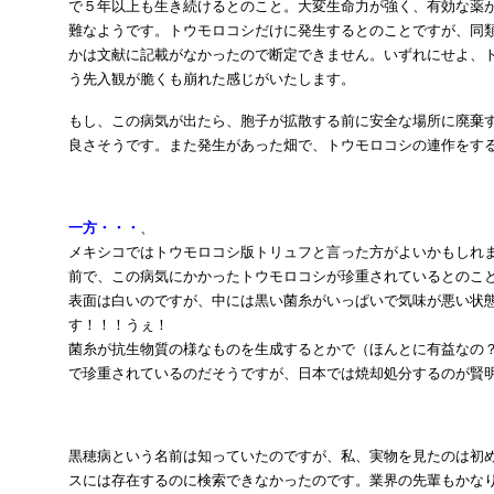
で５年以上も生き続けるとのこと。大変生命力が強く、有効な薬
難なようです。トウモロコシだけに発生するとのことですが、同
かは文献に記載がなかったので断定できません。いずれにせよ、
う先入観が脆くも崩れた感じがいたします。
もし、この病気が出たら、胞子が拡散する前に安全な場所に廃棄
良さそうです。また発生があった畑で、トウモロコシの連作をす
一方・・・
、
メキシコではトウモロコシ版トリュフと言った方がよいかもしれ
前で、この病気にかかったトウモロコシが珍重されているとのこ
表面は白いのですが、中には黒い菌糸がいっぱいで気味が悪い状
す！！！うぇ！
菌糸が抗生物質の様なものを生成するとかで（ほんとに有益なの
で珍重されているのだそうですが、日本では焼却処分するのが賢
黒穂病という名前は知っていたのですが、私、実物を見たのは初
スには存在するのに検索できなかったのです。業界の先輩もかな