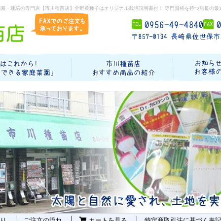
菜園・栽培の専門店【市川種苗店】全野菜種子はオリジナル栽培説明書付！ 専門資格を持つ店長の最
り
ご注文の流れ
カートを見る
特定商取引法に基づく表