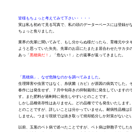
皆様もちょっと考えてみて下さい・・・・
実は私も初めて見る写真で、私の頭のデーターベースには登録が
ちょっと焦りました。
業界の先輩に聞いてみて、もし分からぬ様だったら、育種元やタ
ようと思っていた矢先、先輩のお店にたまたま居合わせたサカタ
あっ「
黒穂病だ！
」「危ない！」との返事が返ってきました。
「黒穂病」、なぜ危険なのかを調べてみました
。
生理障害や虫害ではなく、糸状菌（カビ）が原因の病気でした。
春作には発生せず、７月中旬蒔きの抑制栽培に発生していますの
す。また肥料が過剰時に発生しやすいとのことです。
しかし品種依存性はありません。どの品種ででも発生いたします
とのことですが、詳しいことは分かっていません。耐病性品種は
しません。つまり現状では抜き取って焼却処分しか対策がないと
以前、玉葱のベト病で述べたことですが、ベト病は卵胞子でした