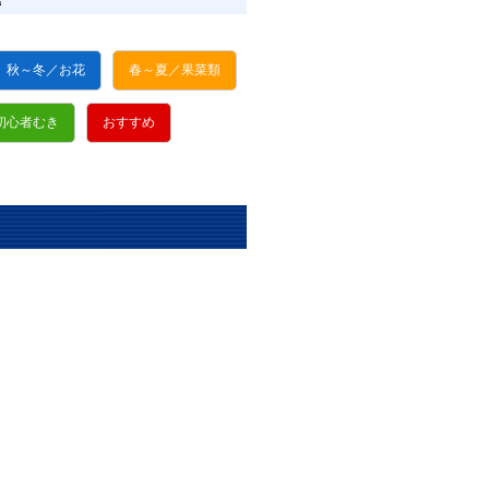
秋～冬／お花
春～夏／果菜類
初心者むき
おすすめ