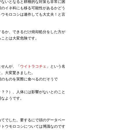
がないとなると耕種的な対策も非常に困
類のイネ科にも移る可能性があるかどう
トウモロコシは連作しても大丈夫！と言
するか、できるだけ焼却処分をした方が
ることは大変危険です。
ませんが、「
ウイトラコチェ
」という名
と。大変驚きました。
態のものを実際に食べるのだそうで
？？？）、人体には影響がないとのこと
明なようです。
めてでした。要するにで頭のデータベー
りトウモロコシについては博識なのです