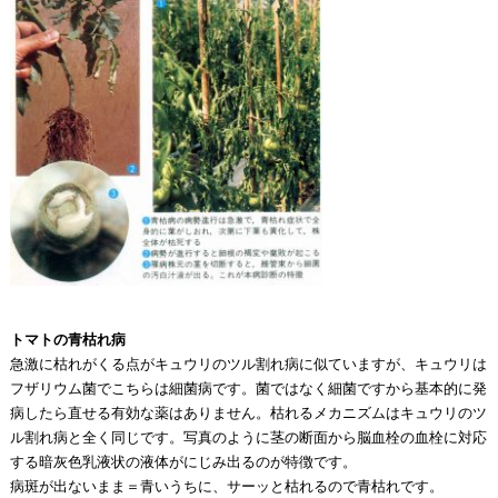
トマトの青枯れ病
急激に枯れがくる点がキュウリのツル割れ病に似ていますが、キュウリは
フザリウム菌でこちらは細菌病です。菌ではなく細菌ですから基本的に発
病したら直せる有効な薬はありません。枯れるメカニズムはキュウリのツ
ル割れ病と全く同じです。写真のように茎の断面から脳血栓の血栓に対応
する暗灰色乳液状の液体がにじみ出るのが特徴です。
病斑が出ないまま＝青いうちに、サーッと枯れるので青枯れです。