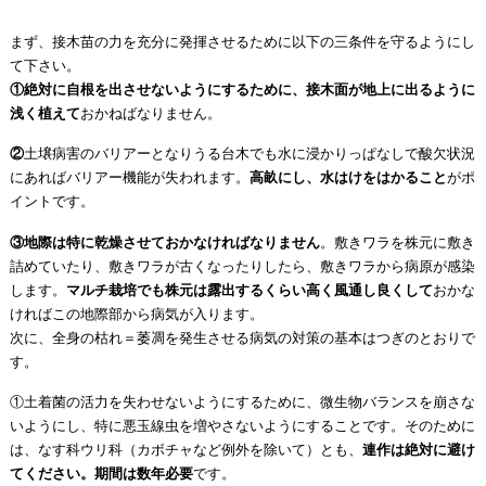
まず、接木苗の力を充分に発揮させるために以下の三条件を守るようにし
て下さい。
①絶対に自根を出させないようにするために、接木面が地上に出るように
浅く植えて
おかねばなりません。
②
土壌病害のバリアーとなりうる台木でも水に浸かりっぱなしで酸欠状況
にあればバリアー機能が失われます。
高畝にし、水はけをはかること
がポ
イントです。
③地際は特に乾燥させておかなければなりません
。敷きワラを株元に敷き
詰めていたり、敷きワラが古くなったりしたら、敷きワラから病原が感染
します。
マルチ栽培でも株元は露出するくらい高く風通し良くして
おかな
ければこの地際部から病気が入ります。
次に、全身の枯れ＝萎凋を発生させる病気の対策の基本はつぎのとおりで
す。
①土着菌の活力を失わせないようにするために、微生物バランスを崩さな
いようにし、特に悪玉線虫を増やさないようにすることです。そのために
は、なす科ウリ科（カボチャなど例外を除いて）とも、
連作は絶対に避け
てください。期間は数年必要
です。