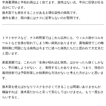
半身萎凋病と半枯れ病はよく似てます。急性はない点。半分に症状が出る
点がにています。
接木苗でも発生することがある土壌伝染性の病気です。
連作を避け、雨の後にはナスに近寄らないのが賢明です。
トマトやナスなど、ナス科野菜ではこれら以外にも、ウィルス病やコルキ
ールトなど全身が枯れてしまう怖い病気がありますが、露地栽培でこの梅
雨時期に問題になる病気は今までに述べた病気たちだと思われて大丈夫だ
と思います。
家庭菜園では、これらの「全身が枯れ込む病気」はかかったら抜くしかな
い。手の施しようがない、と、覚悟するしかありません。つまり、現在の
栽培技術では予防対策しか効果的な方法がないと考えた方がよいと思いま
す。
接木苗を使えばかなりリスクを小さくできることは間違いありませんが、
極論すれば、接木苗だからと言って安心してはいけません。もう一度おさ
らいすると。