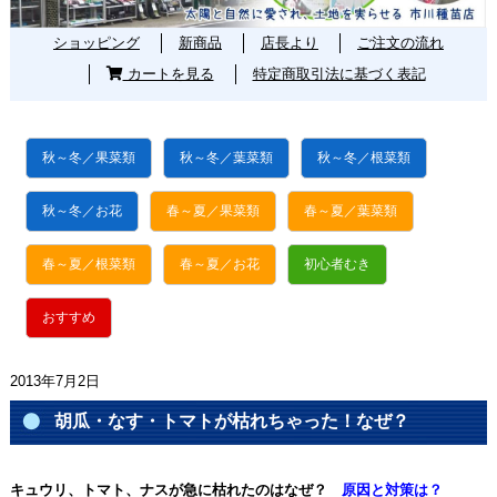
ショッピング
新商品
店長より
ご注文の流れ
カートを見る
特定商取引法に基づく表記
秋～冬／果菜類
秋～冬／葉菜類
秋～冬／根菜類
秋～冬／お花
春～夏／果菜類
春～夏／葉菜類
春～夏／根菜類
春～夏／お花
初心者むき
おすすめ
2013年7月2日
胡瓜・なす・トマトが枯れちゃった！なぜ？
キュウリ、トマト、ナスが急に枯れたのはなぜ？
原因と対策は？