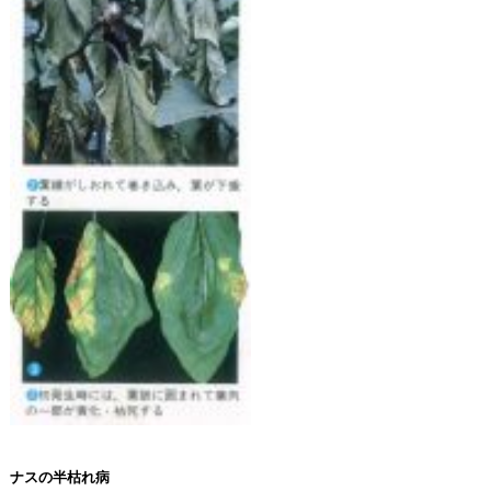
ナスの半枯れ病