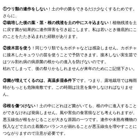
①ウリ類の連作をしない
！土の中の菌をできるだけ少なくするためです。
さらに、
②栽培した後の葉・茎・根の残渣を土の中にスキ込まない
！植物残渣を土
に戻す菌が結果的に連作障害を引き起こします。私は若いとき徹底的にこ
のことをたたき込まれた経験があります。
②接木苗を使う
！同じウリ類でもカボチャなどは感染しません。カボチャ
に接木したキュウリの苗を使うことで予防できます。接木しない実生苗で
はツル割れ病の病原菌の根からの進入を防げないのです。
枯れてしまって、後の祭りかもしれませんが来年のためにご記憶下さい。
③菌が増えてくるのは、高温多湿条件下
です。つまり、露地栽培では梅雨
時がもっとも危険南敷です。この時期は注意を集中しなければなりませ
ん。
④根を傷つけない
！土の中にどれほど菌がいても、根の中に進入すること
ができなければ発病しません。風や害虫の食害痕なども考えられますが、
悪玉線虫が根をかじることが大きな原因の一つです。連作や未熟有機物の
投入などで土の土着菌のバランスが崩れることが悪玉線虫を増やすことに
つながりますので注意が必要です。