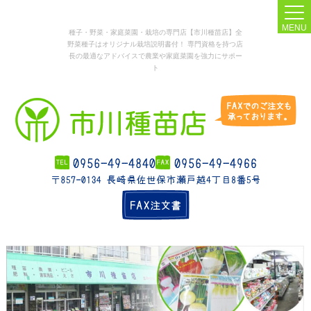
MENU
種子・野菜・家庭菜園・栽培の専門店【市川種苗店】全
野菜種子はオリジナル栽培説明書付！ 専門資格を持つ店
長の最適なアドバイスで農業や家庭菜園を強力にサポー
ト