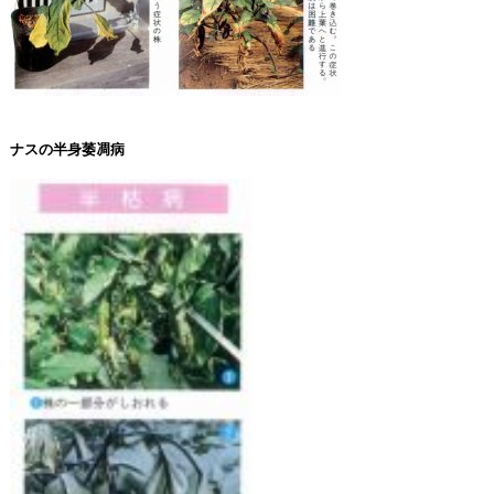
ナスの半身萎凋病