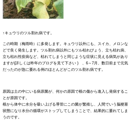
↑キュウリのツル割れ病です。
この時期（梅雨時）に多発します。キュウリ以外にも、スイカ、メロンな
どで良く発生します。ツル割れ病以外にもツル枯れびょう、立ち枯れ病、
立ち枯れ性疫病など、枯れてしまうと同じような症状に見える病気があり
ますが(詳しくは昨年のブログを見て下さい ) 、6～7月、数日前まで元気
だったのが急に萎れる例のほとんどがこのツル割れ病です。
原因は土の中にいる病原菌が、何かの原因で根の傷から進入し発病するこ
とが原因です。
根から体中に水分を吸い上げる導管にこの菌が繁殖し、人間でいう脳梗塞
状態になり水分の循環がストップしてしまうことで、結果的に萎れてしま
うのです。