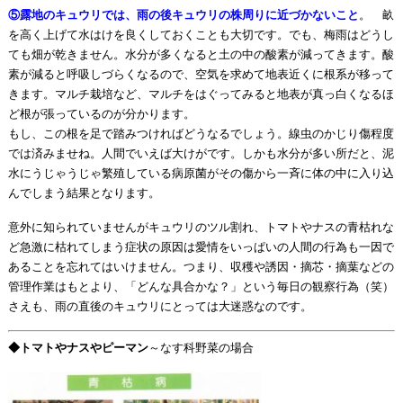
⑤露地のキュウリでは、雨の後キュウリの株周りに近づかないこと
。 畝
を高く上げて水はけを良くしておくことも大切です。でも、梅雨はどうし
ても畑が乾きません。水分が多くなると土の中の酸素が減ってきます。酸
素が減ると呼吸しづらくなるので、空気を求めて地表近くに根系が移って
きます。マルチ栽培など、マルチをはぐってみると地表が真っ白くなるほ
ど根が張っているのが分かります。
もし、この根を足で踏みつければどうなるでしょう。線虫のかじり傷程度
では済みませね。人間でいえば大けがです。しかも水分が多い所だと、泥
水にうじゃうじゃ繁殖している病原菌がその傷から一斉に体の中に入り込
んでしまう結果となります。
意外に知られていませんがキュウリのツル割れ、トマトやナスの青枯れな
ど急激に枯れてしまう症状の原因は愛情をいっぱいの人間の行為も一因で
あることを忘れてはいけません。つまり、収穫や誘因・摘芯・摘葉などの
管理作業はもとより、「どんな具合かな？」という毎日の観察行為（笑）
さえも、雨の直後のキュウリにとっては大迷惑なのです。
◆トマトやナスやピーマン
～なす科野菜の場合