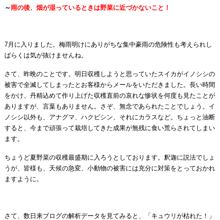
～
雨の後、畑が湿っているときは野菜に近づかないこと！
7月に入りました。梅雨明けにありがちな集中豪雨の危険性も考えられし
ばらくは気が抜けませんね。
さて、昨晩のことです。明日収穫しようと思っていたスイカがイノシシの
被害で全滅してしまったとお客様からメールをいただきました。長い時間
をかけ、丹精込めて作り上げた収穫直前の哀れな惨状を何度も見たことが
ありますが、言葉もありません。さぞ、無念であられたことでしょう。イ
ノシシ以外も、アナグマ、ハクビシン、それにカラスなど。ちょっと油断
すると、今まで頑張って栽培してきた成果が無残に食い荒らされてしまい
ます。
ちょうど夏野菜の収穫最盛期に入ろうとしております。釈迦に説法でしょ
うが、皆様も、天候の急変、小動物の被害には充分に対策をとっておかれ
ますように。
さて、数日来ブログの解析データを見てみると、「キュウリが枯れた！」