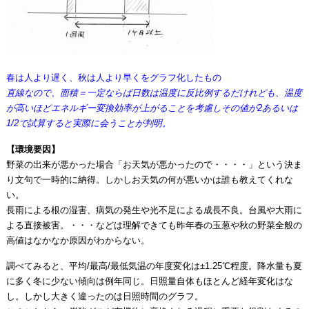
春は人より遅く、秋は人より早くをグラフ化したもの
直線なので、面積＝一定ならば日数は温度に反比例するだけれども、温度
が高いほどエネルギー変換効率が上がることを考慮しその値が2あるいは
1/2で試算すると実際に会うことが判明。
【環境要因】
野菜の出来が悪かった場合「お天気が悪かったので・・・・」という決ま
り文句で一時的に納得。しかしお天気の何が悪いかは誰も教えてくれな
い。
長雨による根の湿害、病気の発生や光不足による成長不良。台風や大雨に
よる直接被害。・・・などは理解できても昨年春の玉葱や秋の野菜全般の
高値はなかなか原因がわからない。
調べてみると、平均/最高/最低気温の年度変化は±1.25℃程度。降水量も夏
に多く冬に少ない傾向は例年同じ。日照量自体もほとんど経年変化はな
し。しかし大きく違ったのは日照時間のグラフ。