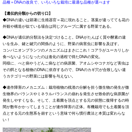
品種＝DNAの改良で、いろいろな栽培に最適な品種が選べます
【遺伝的分類からの切り口】
◆DNAの違いは顕著に生殖器官＝花に現れること。茎葉が違ってても花の
外観や構造が似ている場合は同じグループに属する野菜である。
◆DNAが遺伝的分類法を決定づけること。DNAがたんぱく質や酵素の違
いを生み、鍵と鍵穴の関係のように、野菜の病害虫に影響を及ぼす。
コンパニオンプランツのメカニズムはまさにこれ！コアラがユーカリしか
食べないようになったのは進化の過程で得たDNAの変化。
同様に、べと病やうどんこ病などの病原菌、アオムシやコナガなど害虫は
その餌となる植物のDNAに依存するので、DNAのカギ穴が合致しない違
うカテゴリーの野菜には影響を与えない。
◆連作障害のメカニズム：栽培植物の残渣の分解を担う微生物の発生が微
生物界のバランスやミネラルバランスの崩れを発生させ致命的な病原菌が
発生しやすくなる。そして、土着菌を頂点とする元の状態に復帰するの時
間が数年かかってしまうことが連作障害の正体。有機栽培でも土着菌を頂
点とする元の生態系を崩すという意味で何ら慣行農法と本質は変わらな
い！