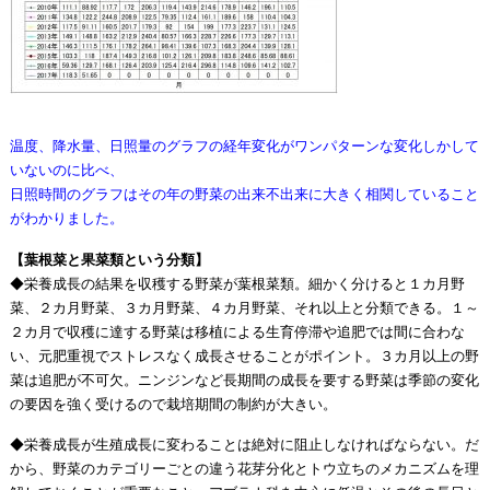
温度、降水量、日照量のグラフの経年変化がワンパターンな変化しかして
いないのに比べ、
日照時間のグラフはその年の野菜の出来不出来に大きく相関していること
がわかりました。
【葉根菜と果菜類という分類】
◆栄養成長の結果を収穫する野菜が葉根菜類。細かく分けると１カ月野
菜、２カ月野菜、３カ月野菜、４カ月野菜、それ以上と分類できる。１～
２カ月で収穫に達する野菜は移植による生育停滞や追肥では間に合わな
い、元肥重視でストレスなく成長させることがポイント。３カ月以上の野
菜は追肥が不可欠。ニンジンなど長期間の成長を要する野菜は季節の変化
の要因を強く受けるので栽培期間の制約が大きい。
◆栄養成長が生殖成長に変わることは絶対に阻止しなければならない。だ
から、野菜のカテゴリーごとの違う花芽分化とトウ立ちのメカニズムを理