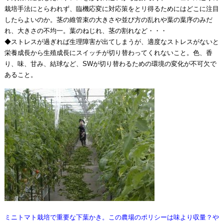
栽培手法にとらわれず、臨機応変に対応策をとリ得るためにはどこに注目
したらよいのか。茎の維管束の大きさや並び方の乱れや葉の葉序のみだ
れ、大きさの不均一。葉のねじれ、茎の割れなど・・・
◆ストレスが過ぎれば生理障害が出てしまうが、適度なストレスがないと
栄養成長から生殖成長にスイッチが切り替わってくれないこと。色、香
り、味、甘み、結球など、SWが切り替わるための環境の変化が不可欠で
あること。
ミニトマト栽培で重要な下葉かき。この農場のポリシーは味より収量？や