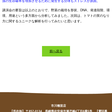
孫の生存確率を増加させるために発生する分球もストレスが原因。
講演会の要旨は以上のとおりで、野菜の栽培を形状、DNA、発達段階、環
境、用途という多方面から分析してみました。次回は、トマトの実のなり
方に関するユニークな解析を行ってみたいと思います。
前へ戻る
市川種苗店
【所在地】 〒857-0134 長崎県佐世保市瀬戸越4丁目8番5号 【電話番