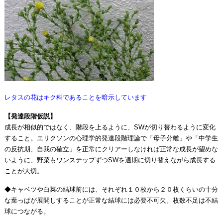
レタスの花はキク科であることを暗示しています
【発達段階仮説】
成長が相似的ではなく、階段を上るように、SWが切り替わるように変化
すること。エリクソンの心理学的発達段階理論で「母子分離」や「中学生
の反抗期、自我の確立」を正常にクリアーしなければ正常な成長が望めな
いように、野菜もワンステップずつSWを適期に切り替えながら成長する
ことが大切。
◆キャベツや白菜の結球前には、それぞれ１０枚から２０枚くらいの十分
な葉っぱが展開しすることが正常な結球には必要不可欠。枚数不足は不結
球につながる。