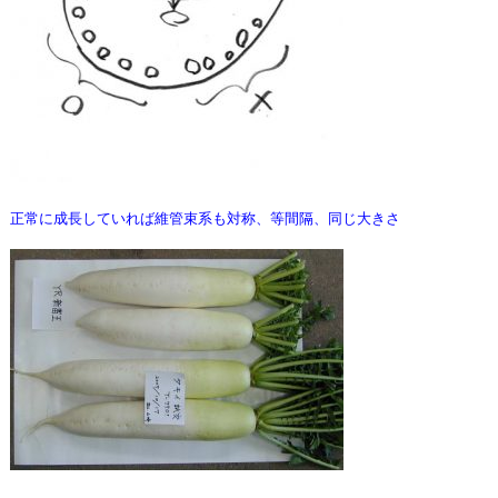
正常に成長していれば維管束系も対称、等間隔、同じ大きさ