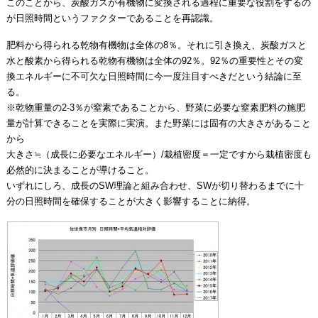
このことから、炭酸ガスが有機物に変換される過程に重要な役割をするの
が日照時間というファクターであることを再認識。
肥料から得られる乾物有機物は全体の8％。それに引き換え、炭酸ガスと
水と酸素から得られる乾物有機物は全体の92％。92％の重要性とその変
換エネルギーに不可欠な日照時間に今一度注目すべきだという結論に至
る。
※乾物重量の2-3％が窒素であることから、野菜に必要な窒素肥料の施肥
量が計算できることを実際に実演。また野菜には固有の大きさがあること
から
大きさ≒（成長に必要なエネルギー）/栽植密度＝一定ですから栽植密度も
必然的に決まることが導けること。
いずれにしろ、成長のSW理論と組み合わせ、SWが切り替わるまでに十
分の日照時間を確保することが大きく影響することに納得。