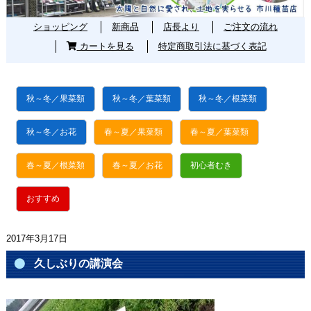
ショッピング
新商品
店長より
ご注文の流れ
カートを見る
特定商取引法に基づく表記
秋～冬／果菜類
秋～冬／葉菜類
秋～冬／根菜類
秋～冬／お花
春～夏／果菜類
春～夏／葉菜類
春～夏／根菜類
春～夏／お花
初心者むき
おすすめ
2017年3月17日
久しぶりの講演会