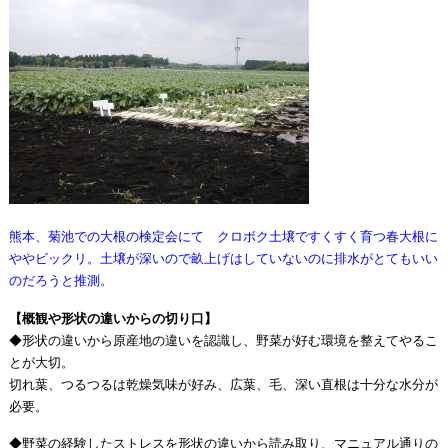
熊本、菊池での大根の検定会にて クロボク土壌ですくすく育つ春大根に
ややビックリ。土壌が深いので畝上げはしていないのに排水がとてもいい
のだろうと推測。
【概観や形状の違いからの切り口】
◆形状の違いから原産地の違いを認識し、野菜が好む環境を整えてやるこ
とが大切。
切れ葉、つるつるは乾燥気味が好み、広葉、毛、深い直根は十分な水分が
必要。
◆野菜の経験したストレスを形状の違いから読み取り、マニュアル通りの