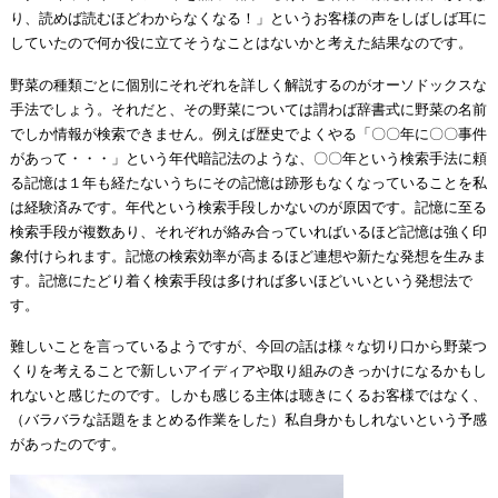
り、読めば読むほどわからなくなる！」というお客様の声をしばしば耳に
していたので何か役に立てそうなことはないかと考えた結果なのです。
野菜の種類ごとに個別にそれぞれを詳しく解説するのがオーソドックスな
手法でしょう。それだと、その野菜については謂わば辞書式に野菜の名前
でしか情報が検索できません。例えば歴史でよくやる「〇〇年に〇〇事件
があって・・・」という年代暗記法のような、〇〇年という検索手法に頼
る記憶は１年も経たないうちにその記憶は跡形もなくなっていることを私
は経験済みです。年代という検索手段しかないのが原因です。記憶に至る
検索手段が複数あり、それぞれが絡み合っていればいるほど記憶は強く印
象付けられます。記憶の検索効率が高まるほど連想や新たな発想を生みま
す。記憶にたどり着く検索手段は多ければ多いほどいいという発想法で
す。
難しいことを言っているようですが、今回の話は様々な切り口から野菜つ
くりを考えることで新しいアイディアや取り組みのきっかけになるかもし
れないと感じたのです。しかも感じる主体は聴きにくるお客様ではなく、
（バラバラな話題をまとめる作業をした）私自身かもしれないという予感
があったのです。