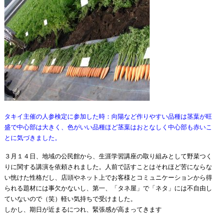
タキイ主催の人参検定に参加した時：向陽など作りやすい品種は茎葉が旺
盛で中心部は大きく、色がいい品種ほど茎葉はおとなしく中心部も赤いこ
とに気づきました。
３月１４日、地域の公民館から、生涯学習講座の取り組みとして野菜つく
りに関する講演を依頼されました。人前で話すことはそれほど苦にならな
い恍けた性格だし、店頭やネット上でお客様とコミュニケーションから得
られる題材には事欠かないし、第一、「タネ屋」で「ネタ」には不自由し
ていないので（笑）軽い気持ちで受けました。
しかし、期日が近まるにつれ、緊張感が高まってきます