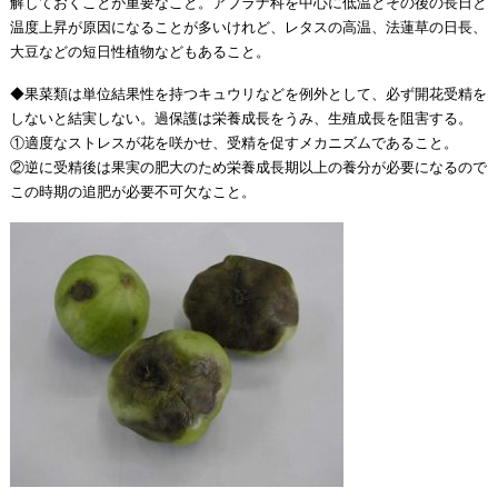
解しておくことが重要なこと。アブラナ科を中心に低温とその後の長日と
温度上昇が原因になることが多いけれど、レタスの高温、法蓮草の日長、
大豆などの短日性植物などもあること。
◆果菜類は単位結果性を持つキュウリなどを例外として、必ず開花受精を
しないと結実しない。過保護は栄養成長をうみ、生殖成長を阻害する。
①適度なストレスが花を咲かせ、受精を促すメカニズムであること。
②逆に受精後は果実の肥大のため栄養成長期以上の養分が必要になるので
この時期の追肥が必要不可欠なこと。