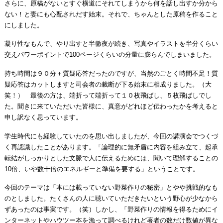
さらに、原稿がないとすぐ横道にそれてしまうから何を話し出すか分から
ない！と妻にも心配されだす始末。それで、ちゃんとした原稿を作ること
にしました。
凝り性なもんで、やり出すと半徹夜が続き、写真やイラストを半分くらい
交えパワーポイントで100ページくらいの分量に膨らんでしまいました。
持ち時間は９０分＋質疑応答だったのですが、当然のごとく時間不足！質
疑応答はカットしますと司会者の裁断が下る始末に相成りました。（大
笑！） 最後の方は、端折って端折って１０枚飛ばし、５枚飛ばしでし
た。聞きに来ていただいた皆様に、真意がどれほど伝わったかを考えると
申し訳なく思っています。
学生時代にも経験していたのを思い出しましたが、今回の講演会でつくづ
く再認識したことがあります。「論理的に無矛盾に内容を組み立て、起承
転結がしっかりとした文脈で人に伝えるためには、聞いて理解することの
10倍、いや数十倍のエネルギーと準備を要する」ということです。
今回のテーマは「本には載っていない野菜作りの秘密」とやや挑戦的なも
のとしました。たくさんの人に聴いていただきたいという野心が少なから
ずあったのは事実です。（笑）しかし、「野菜作りの情報を得るためにイ
ンターネットやハウツー本を漁って調べるけれど著者の数だけ数値が異な