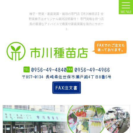
MENU
種子・野菜・家庭菜園・栽培の専門店【市川種苗店】全
野菜種子はオリジナル栽培説明書付！ 専門資格を持つ店
長の最適なアドバイスで農業や家庭菜園を強力にサポー
ト