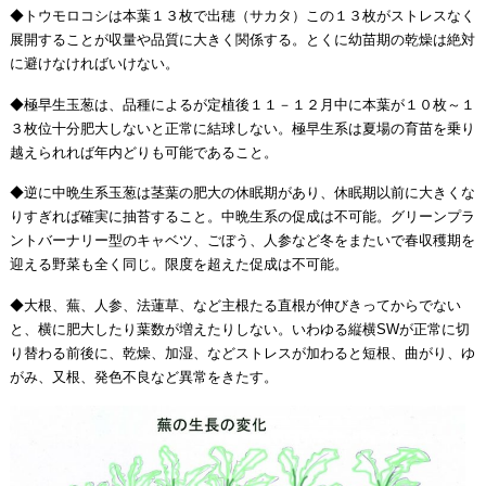
◆トウモロコシは本葉１３枚で出穂（サカタ）この１３枚がストレスなく
展開することが収量や品質に大きく関係する。とくに幼苗期の乾燥は絶対
に避けなければいけない。
◆極早生玉葱は、品種によるが定植後１１－１２月中に本葉が１０枚～１
３枚位十分肥大しないと正常に結球しない。極早生系は夏場の育苗を乗り
越えられれば年内どりも可能であること。
◆逆に中晩生系玉葱は茎葉の肥大の休眠期があり、休眠期以前に大きくな
りすぎれば確実に抽苔すること。中晩生系の促成は不可能。グリーンプラ
ントバーナリー型のキャベツ、ごぼう、人参など冬をまたいで春収穫期を
迎える野菜も全く同じ。限度を超えた促成は不可能。
◆大根、蕪、人参、法蓮草、など主根たる直根が伸びきってからでない
と、横に肥大したり葉数が増えたりしない。いわゆる縦横SWが正常に切
り替わる前後に、乾燥、加湿、などストレスが加わると短根、曲がり、ゆ
がみ、又根、発色不良など異常をきたす。