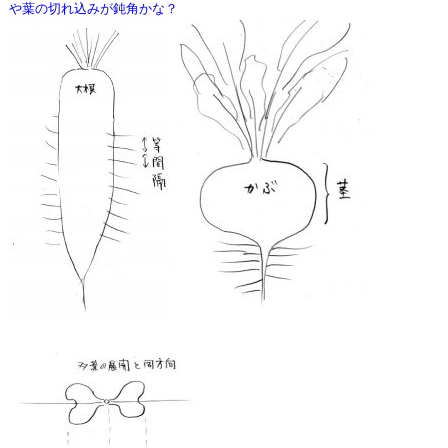
や葉の切れ込みが鈍角かな？