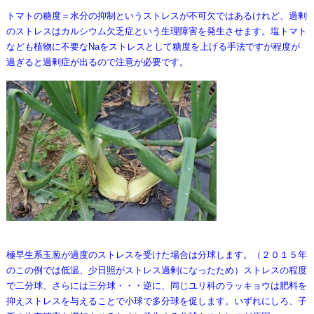
トマトの糖度＝水分の抑制というストレスが不可欠ではあるけれど、過剰
のストレスはカルシウム欠乏症という生理障害を発生させます。塩トマト
なども植物に不要なNaをストレスとして糖度を上げる手法ですが程度が
過ぎると過剰症が出るので注意が必要です。
極早生系玉葱が過度のストレスを受けた場合は分球します。（２０１５年
のこの例では低温、少日照がストレス過剰になったため）ストレスの程度
で二分球、さらには三分球・・・逆に、同じユリ科のラッキョウは肥料を
抑えストレスを与えることで小球で多分球を促します。いずれにしろ、子