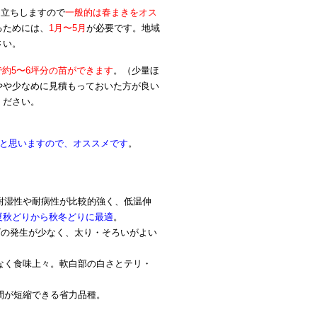
ウ立ちしますので
一般的は春まきをオス
るためには、
1月〜5月
が必要です。地域
さい。
lで約5〜6坪分の苗ができます
。（少量ほ
やや少なめに見積もっておいた方が良い
ください。
と思いますので、オススメです
。
耐湿性や耐病性が比較的強く、低温伸
夏秋どりから秋冬どりに最適
。
。クズの発生が少なく、太り・そろいがよい
少なく食味上々。軟白部の白さとテリ・
間が短縮できる省力品種。