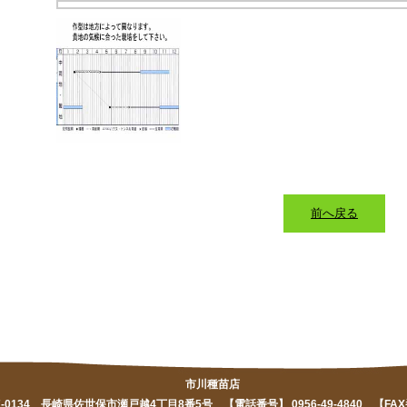
前へ戻る
市川種苗店
-0134 長崎県佐世保市瀬戸越4丁目8番5号 【電話番号】 0956-49-4840 【FAX番号】