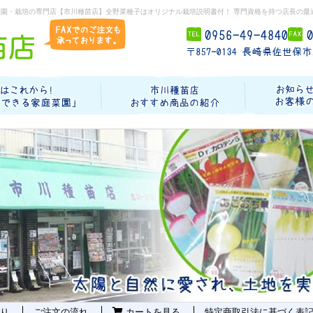
菜園・栽培の専門店【市川種苗店】全野菜種子はオリジナル栽培説明書付！ 専門資格を持つ店長の最
り
ご注文の流れ
カートを見る
特定商取引法に基づく表