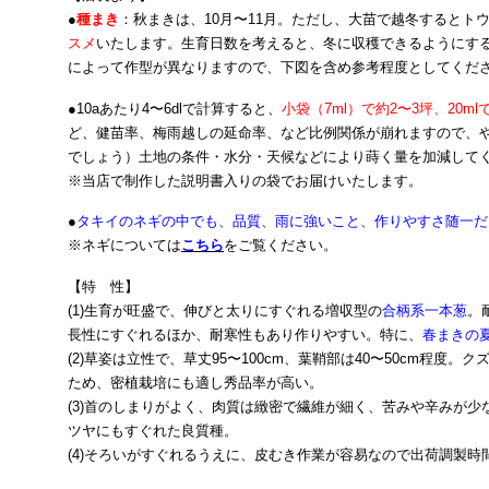
●
種まき
：秋まきは、10月〜11月。ただし、大苗で越冬するとト
スメ
いたします。生育日数を考えると、冬に収穫できるようにす
によって作型が異なりますので、下図を含め参考程度としてくだ
●10aあたり4〜6dlで計算すると、
小袋（7ml）で約2〜3坪、20m
ど、健苗率、梅雨越しの延命率、など比例関係が崩れますので、
でしょう）土地の条件・水分・天候などにより蒔く量を加減して
※当店で制作した説明書入りの袋でお届けいたします。
●
タキイのネギの中でも、品質、雨に強いこと、作りやすさ随一だ
※ネギについては
こちら
をご覧ください。
【特 性】
(1)生育が旺盛で、伸びと太りにすぐれる増収型の
合柄系一本葱
。
長性にすぐれるほか、耐寒性もあり作りやすい。特に、
春まきの
(2)草姿は立性で、草丈95〜100cm、葉鞘部は40〜50cm程度
ため、密植栽培にも適し秀品率が高い。
(3)首のしまりがよく、肉質は緻密で繊維が細く、苦みや辛みが
ツヤにもすぐれた良質種。
(4)そろいがすぐれるうえに、皮むき作業が容易なので出荷調製時