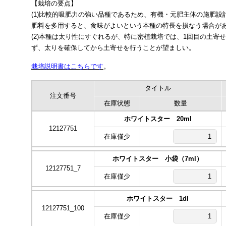
【栽培の要点】
(1)比較的吸肥力の強い品種であるため、有機・元肥主体の施肥
肥料を多用すると、食味がよいという本種の特長を損なう場合が
(2)本種は太り性にすぐれるが、特に密植栽培では、1回目の土寄
ず、太りを確保してから土寄せを行うことが望ましい。
栽培説明書はこちらです
。
タイトル
注文番号
在庫状態
数量
ホワイトスター 20ml
12127751
在庫僅少
ホワイトスター 小袋（7ml）
12127751_7
在庫僅少
ホワイトスター 1dl
12127751_100
在庫僅少