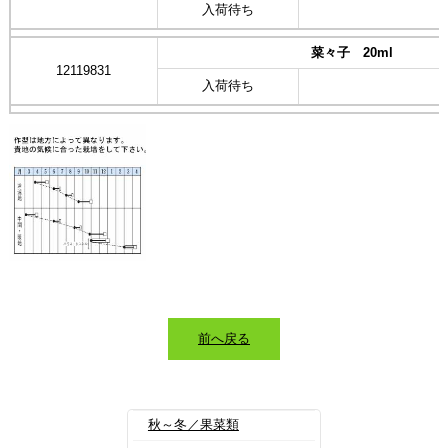
入荷待ち
菜々子 20ml
12119831
入荷待ち
前へ戻る
秋～冬／果菜類