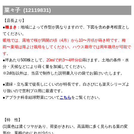
菜々子 (12119831)
【店長より】
●
種まき
：地域によって作型が異なりますので、下図を含め参考程度とし
てください。
暖地では、露地で桜が満開の頃（4月）から10〜月頃が蒔き時です。梅
雨〜夏場は雨よけ栽培をしてください。ハウス栽培では周年栽培が可能で
す
。
●坪あたり500株として、
2
0mlで約3〜4坪分位
蒔けます。土地の条件・水
分・天候などにより蒔く量を加減してください。
※2dl缶以外は、当店で制作した説明書入りの袋でお届けいたします。
●濃緑・立ち葉で徒長しにくいのが特長です。白さびにも楽天シリーズよ
り強いので営利プロ用に最適です。
●アブラナ科非結球野菜について
こちら
をご覧ください。
【特 性】
(1)葉色は濃くツヤがあり、荷姿がきれい。高温期に多く見られる葉の変
形や、葉柄のねじれが少ない。