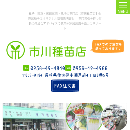
MENU
種子・野菜・家庭菜園・栽培の専門店【市川種苗店】全
野菜種子はオリジナル栽培説明書付！ 専門資格を持つ店
長の最適なアドバイスで農業や家庭菜園を強力にサポー
ト