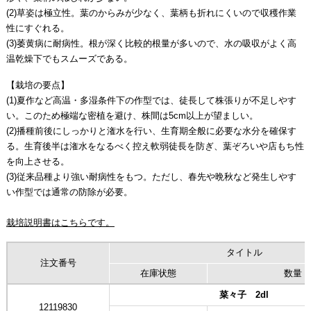
(2)草姿は極立性。葉のからみが少なく、葉柄も折れにくいので収穫作業
性にすぐれる。
(3)萎黄病に耐病性。根が深く比較的根量が多いので、水の吸収がよく高
温乾燥下でもスムーズである。
【栽培の要点】
(1)夏作など高温・多湿条件下の作型では、徒長して株張りが不足しやす
い。このため極端な密植を避け、株間は5cm以上が望ましい。
(2)播種前後にしっかりと潅水を行い、生育期全般に必要な水分を確保す
る。生育後半は潅水をなるべく控え軟弱徒長を防ぎ、葉ぞろいや店もち性
を向上させる。
(3)従来品種より強い耐病性をもつ。ただし、春先や晩秋など発生しやす
い作型では通常の防除が必要。
栽培説明書はこちらです
。
タイトル
注文番号
在庫状態
数量
菜々子 2dl
12119830