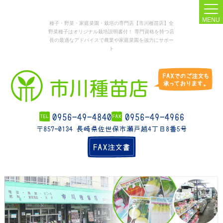
MENU
種子・野菜・家庭菜園・栽培の専門店【市川種苗店】全
野菜種子はオリジナル栽培説明書付！ 専門資格を持つ店
長の最適なアドバイスで農業や家庭菜園を強力にサポー
ト