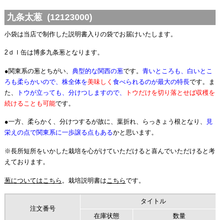
九条太葱 (12123000)
小袋は当店で制作した説明書入りの袋でお届けいたします。
2ｄｌ缶は博多九条葱となります。
●関東系の葱とちがい、
典型的な関西の葱
です。
青いところも、白いとこ
ろも柔らかいので、
株全体を
美味しく
食べられるのが最大の特長
です。ま
た、
トウが立っても、分けつしますので、
トウだけを切り落とせば収穫を
続けることも可能
です。
●一方、柔らかく、分けつするが故に、葉折れ、らっきょう根となり、
見
栄えの点で関東系に一歩譲る点もある
かと思います。
※長所短所をいかした栽培を心がけていただけると喜んでいただけると考
えております。
葱についてはこちら
。栽培説明書は
こちら
です。
タイトル
注文番号
在庫状態
数量