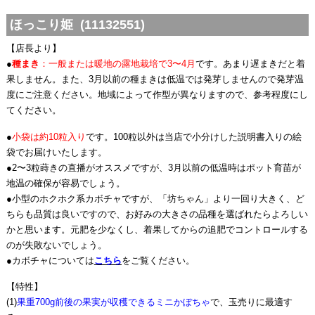
ほっこり姫 (11132551)
【店長より】
●
種まき
：一般または暖地の露地栽培で3〜4月
です。あまり遅まきだと着
果しません。また、3月以前の種まきは低温では発芽しませんので発芽温
度にご注意ください。地域によって作型が異なりますので、参考程度にし
てください。
●
小袋は約10粒入り
です。100粒以外は当店で小分けした説明書入りの絵
袋でお届けいたします。
●2〜3粒蒔きの直播がオススメですが、3月以前の低温時はポット育苗が
地温の確保が容易でしょう。
●小型のホクホク系カボチャですが、「坊ちゃん」より一回り大きく、ど
ちらも品質は良いですので、お好みの大きさの品種を選ばれたらよろしい
かと思います。元肥を少なくし、着果してからの追肥でコントロールする
のが失敗ないでしょう。
●カボチャについては
こちら
をご覧ください。
【特性】
(1)
果重700g前後の果実が収穫できるミニかぼちゃ
で、玉売りに最適す