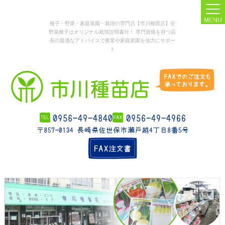
MENU
種子・野菜・家庭菜園・栽培の専門店【市川種苗店】全
野菜種子はオリジナル栽培説明書付！ 専門資格を持つ店
長の最適なアドバイスで農業や家庭菜園を強力にサポー
ト