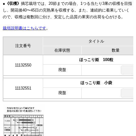
●
《収穫》
摘芯栽培では、20節までの場合、1つる当たり3果の収穫を目指
し、開花後40〜45日の完熟果を収穫する。また、連続的に着果していく
ので、収穫は複数回に分け、安定した品質の果実の出荷を心がける。
栽培説明書はこちらです
。
タイトル
注文番号
在庫状態
数量
ほっこり姫 100粒
11132550
廃盤
ほっこり姫 小袋
11132551
廃盤