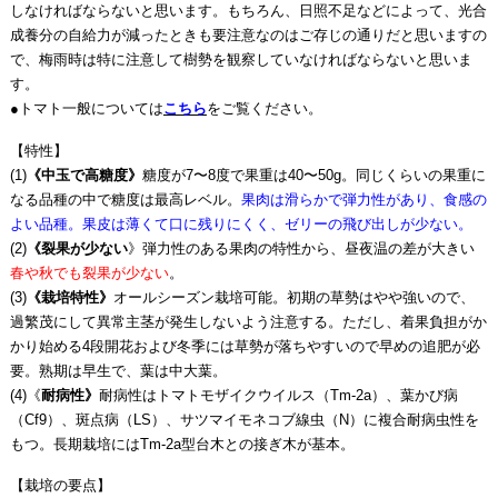
しなければならないと思います。もちろん、日照不足などによって、光合
成養分の自給力が減ったときも要注意なのはご存じの通りだと思いますの
で、梅雨時は特に注意して樹勢を観察していなければならないと思いま
す。
●トマト一般については
こちら
をご覧ください。
【特性】
(1)
《中玉で高糖度》
糖度が7〜8度で果重は40〜50g。同じくらいの果重に
なる品種の中で糖度は最高レベル。
果肉は滑らかで弾力性があり、食感の
よい品種。果皮は薄くて口に残りにくく、ゼリーの飛び出しが少ない。
(2)
《裂果が少ない
》弾力性のある果肉の特性から、昼夜温の差が大きい
春や秋でも裂果が少ない
。
(3)
《栽培特性》
オールシーズン栽培可能。初期の草勢はやや強いので、
過繁茂にして異常主茎が発生しないよう注意する。ただし、着果負担がか
かり始める4段開花および冬季には草勢が落ちやすいので早めの追肥が必
要。熟期は早生で、葉は中大葉。
(4)《
耐病性》
耐病性はトマトモザイクウイルス（Tm-2a）、葉かび病
（Cf9）、斑点病（LS）、サツマイモネコブ線虫（N）に複合耐病虫性を
もつ。長期栽培にはTm-2a型台木との接ぎ木が基本。
【栽培の要点】