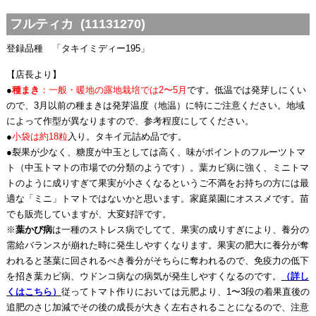
フルティカ (11131270)
登録品種 「タキイミディー195」
【店長より】
●
種まき
：一般・暖地の露地栽培では2〜5月
です。低温では発芽しにくい
ので、3月以前の種まきは発芽温度（地温）に特にご注意ください。地域
によって作型が異なりますので、参考程度にしてください。
●
小袋は約18粒
入り。タキイ元詰め品です。
●裂果が少なく、糖度が中玉としては高く、味がポイントのフルーツトマ
ト（中玉トマトの市場での分類のようです）。葉カビ病に強く、ミニトマ
トのように成りすぎて果実が小さくなるというご不満をお持ちの方には最
適な「ミニ」トマトではないかと思います。家庭菜園にオススメです。苗
でも販売していますが、大変好評です。
※
葉かび病
は一種のストレス病でしてて、果実の成りすぎにより、養分の
需給バランスが崩れた時に発生しやすくなります。果実の肥大に養分が奪
われると茎葉に回されるべき養分がそちらに奪われるので、免疫力の低下
を招き葉カビ病、ウドンコ病なの病気が発生しやすくなるのです。
（詳し
くはこちら）
従ってトマト作りにおいては元肥より、1〜3段の着果直後の
追肥のさじ加減でその後の成長が大きく左右されることになるので、注意