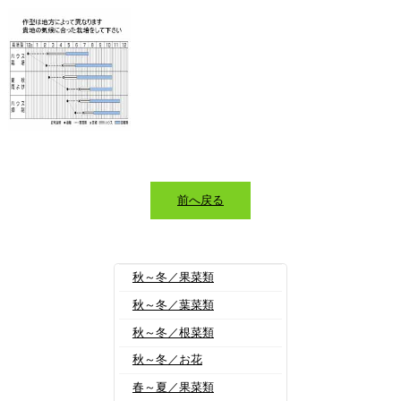
前へ戻る
秋～冬／果菜類
秋～冬／葉菜類
秋～冬／根菜類
秋～冬／お花
春～夏／果菜類