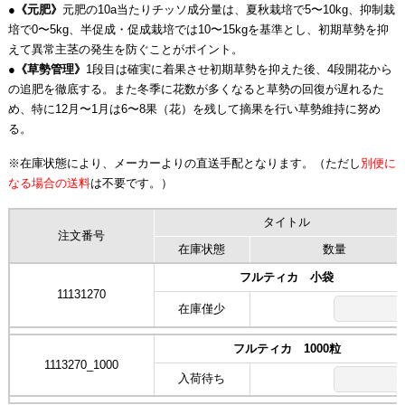
●
《元肥》
元肥の10a当たりチッソ成分量は、夏秋栽培で5〜10kg、抑制栽
培で0〜5kg、半促成・促成栽培では10〜15kgを基準とし、初期草勢を抑
えて異常主茎の発生を防ぐことがポイント。
●
《草勢管理》
1段目は確実に着果させ初期草勢を抑えた後、4段開花から
の追肥を徹底する。また冬季に花数が多くなると草勢の回復が遅れるた
め、特に12月〜1月は6〜8果（花）を残して摘果を行い草勢維持に努め
る。
※在庫状態により、メーカーよりの直送手配となります。（ただし
別便に
なる場合の送料
は不要です。）
タイトル
注文番号
在庫状態
数量
フルティカ 小袋
11131270
在庫僅少
フルティカ 1000粒
1113270_1000
入荷待ち