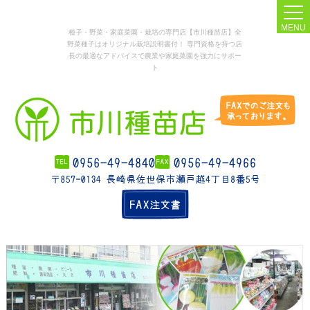
MENU
種子・野菜・家庭菜園・栽培の専門店【市川種苗店】全
野菜種子はオリジナル栽培説明書付！ 専門資格を持つ店
長の最適なアドバイスで農業や家庭菜園を強力にサポー
ト