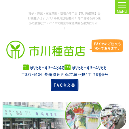
MENU
種子・野菜・家庭菜園・栽培の専門店【市川種苗店】全
野菜種子はオリジナル栽培説明書付！ 専門資格を持つ店
長の最適なアドバイスで農業や家庭菜園を強力にサポー
ト