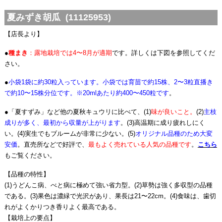
夏みずき胡瓜 (11125953)
【店長より】
●
種まき
：露地栽培では4〜8月が適期
です。詳しくは下図を参照してくだ
さい。
●
小袋1袋に約30粒入っています。小袋では育苗で約15株、2〜3粒直播き
で約10〜15株分位です。※20mlあたり約400〜450粒です
。
●「夏すずみ」など他の夏秋キュウリに比べて、(1)
味が良いこと。
(2)
主枝
成りが多く、最初から収量が上がります
。(3)高温期に成り疲れしにく
い。(4)実生でもブルームが非常に少ない。(5)
オリジナル品種のため大変
安価
。直売所などで好評で、
最もよく売れている人気の品種です
。
こちら
もご覧ください。
【品種の特性】
(1)うどんこ病、べと病に極めて強い省力型。(2)草勢は強く多収型の品種
である。(3)果色は濃緑で光沢があり、果長は21〜22cm。(4)食味は、歯切
れがよくかりつき香りよく最高である。
【栽培上の要点】