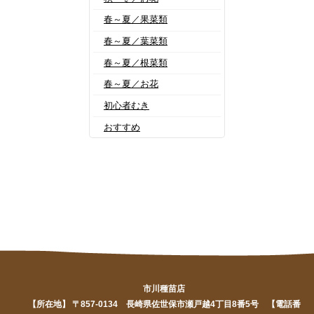
春～夏／果菜類
春～夏／葉菜類
春～夏／根菜類
春～夏／お花
初心者むき
おすすめ
市川種苗店
【所在地】 〒857-0134 長崎県佐世保市瀬戸越4丁目8番5号 【電話番