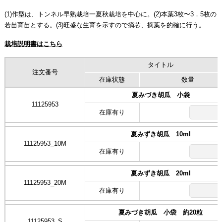
(1)作型は、トンネル早熟栽培一夏秋栽培を中心に。(2)本葉3枚〜3．5枚の
若苗育苗とする。(3)旺盛な生育を示すので摘芯、摘葉を的確に行う。
栽培説明書はこちら
タイトル
注文番号
在庫状態
数量
夏みづき胡瓜 小袋
11125953
在庫有り
夏みずき胡瓜 10ml
11125953_10M
在庫有り
夏みずき胡瓜 20ml
11125953_20M
在庫有り
夏みづき胡瓜 小袋 約20粒
11125953_S