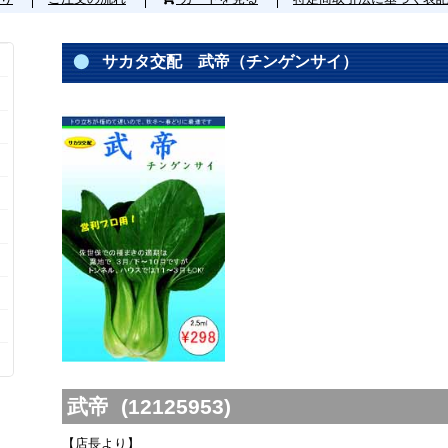
サカタ交配 武帝（チンゲンサイ）
武帝 (12125953)
【店長より】