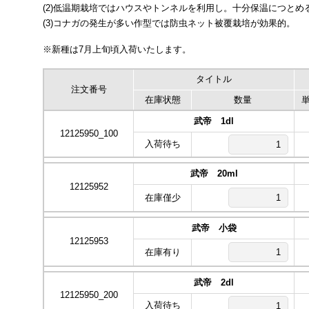
(2)低温期栽培ではハウスやトンネルを利用し。十分保温につとめる
(3)コナガの発生が多い作型では防虫ネット被覆栽培が効果的。
※新種は7月上旬頃入荷いたします。
タイトル
注文番号
在庫状態
数量
武帝 1dl
12125950_100
入荷待ち
武帝 20ml
12125952
在庫僅少
武帝 小袋
12125953
在庫有り
武帝 2dl
12125950_200
入荷待ち