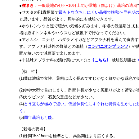
●
種まき
：一般暖地の4月〜10月上旬が露地（雨よけ）栽培の適期
●サカタのF1青梗菜で
最もトウ立ちしにくい品種で晩秋〜早春期
と思います。品質がよく、周年的にも栽培できます。
●ホウレンソウと逆で暖かい気候を好みます。冬場の低温期は
《ト
培は必ずトンネルやハウスなど被覆下で行なってください。
●アオムシ、コナガ、ハダラメイガなどアブラナ科を選んで食害
す。アブラナ科以外の野菜との混植（
コンパニオンプランツ
）や
間が短いので減農薬で楽しめます。
●非結球アブラナ科の漬け菜については
《こちら》
栽培説明書は
【特 性】
(1)葉は濃緑で立性、葉柄は広く長めですじがなく鮮やかな緑色で
(2)やや大型で首のしまり、酢間伸長が少なく尻張りがよく荷姿が
(3)カツビング、石灰欠乏症などが少ない。
(4)
とう立ちが極めて遅い。低温伸長性にすぐれた特長を生かした
く
。
(5)
周年栽培も可能
。
【栽培の要点】
(1)株間15×15cmを標準とし、高温期はより広くする。