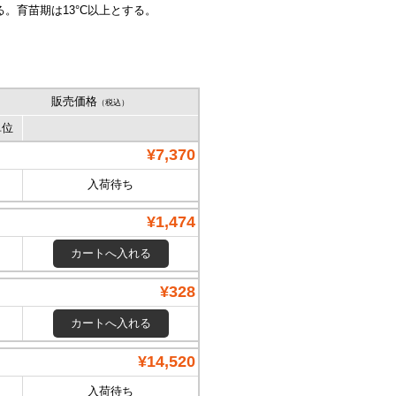
。育苗期は13°C以上とする。
販売価格
（税込）
単位
¥7,370
入荷待ち
¥1,474
¥328
¥14,520
入荷待ち