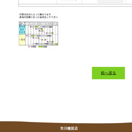
前へ戻る
市川種苗店