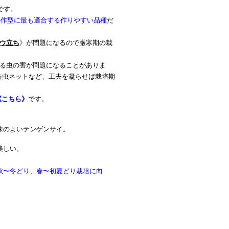
です。
の作型に最も適合する作りやすい品種
だ
ウ立ち
》
が問題になるので厳寒期の栽
する虫の害が問題になることがありま
防虫ネットなど、工夫を凝らせば栽培期
《こちら》
です。
味のよいテンゲンサイ。
美しい。
秋〜冬どり、春〜初夏どり栽培に向