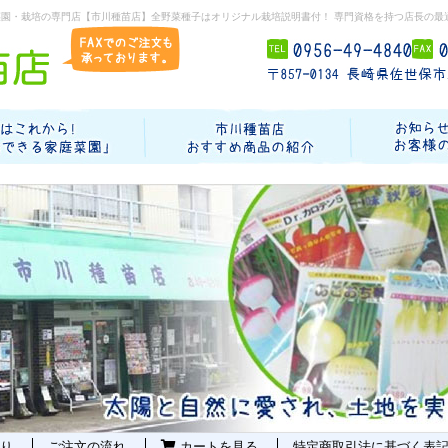
菜園・栽培の専門店【市川種苗店】全野菜種子はオリジナル栽培説明書付！ 専門資格を持つ店長の最
り
ご注文の流れ
カートを見る
特定商取引法に基づく表