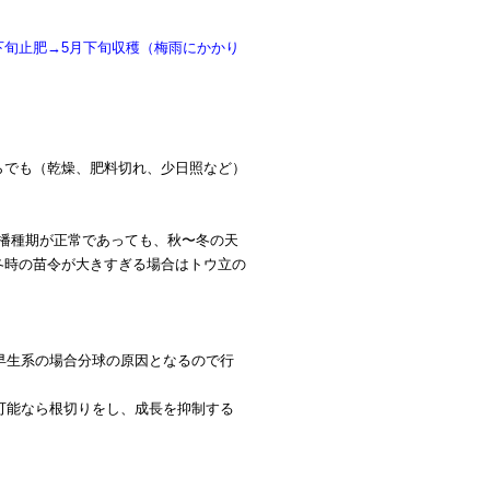
下旬止肥→5月下旬収穫（梅雨にかかり
らでも（乾燥、肥料切れ、少日照など）
播種期が正常であっても、秋〜冬の天
冬時の苗令が大きすぎる場合はトウ立の
（早生系の場合分球の原因となるので行
、可能なら根切りをし、成長を抑制する