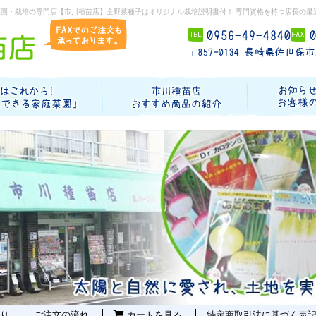
菜園・栽培の専門店【市川種苗店】全野菜種子はオリジナル栽培説明書付！ 専門資格を持つ店長の最
り
ご注文の流れ
カートを見る
特定商取引法に基づく表