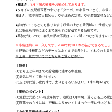
●
種まき
：
9月下旬の播種をお勧めしております
。
●タキイの交配種玉葱の中では「ターボ」の名前のごとく、非常
種まき、標準育苗日数55日、やや遅めの定植、やや若苗定植など
●誰が作ってもとても作りやすく収量の上がる豊円球の中生種で
れば晩生系同等に遅くまで腐らずに貯蔵できる品種です。
●草勢が強いので、春先の肥大不足はレモン球につながりますので
※小袋は約６ｍｌ入りです。20mlで約1000本の苗ができるでしょ
※野菜の播種期などのデータはあくまで参考とし、くれぐれも貴
※玉葱一般についてはこちらをご覧ください。
【特長】
(1)切り玉と年内までの貯蔵用に適する中生種。
(2)病気に強くて作りやすい。
(3)玉は球に近い豊円球で、太りとそろいがよい。1球平均320gで
【肥効のポイント】
(1)施肥は元肥に1/2程度を施す。追肥は1月中旬、遅くとも止め
(2)貯蔵をねらうには、密植によりかたくしまった中玉に仕上げる
【中生系玉葱栽培のポイント】