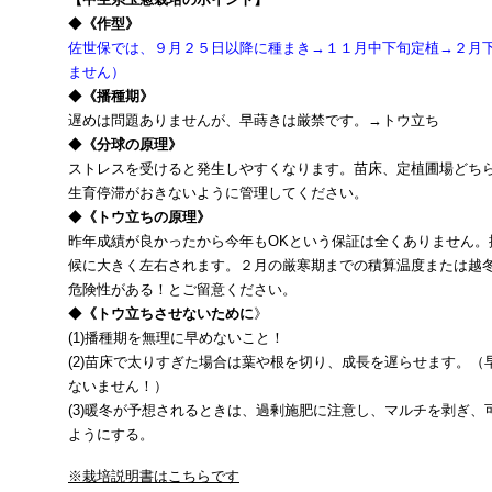
◆
《作型》
佐世保では、９月２５日以降に種まき→１１月中下旬定植→２月
ません）
◆
《播種期》
遅めは問題ありませんが、早蒔きは厳禁です。→トウ立ち
◆
《分球の原理》
ストレスを受けると発生しやすくなります。苗床、定植圃場どち
生育停滞がおきないように管理してください。
◆
《トウ立ちの原理》
昨年成績が良かったから今年もOKという保証は全くありません。
候に大きく左右されます。２月の厳寒期までの積算温度または越
危険性がある！とご留意ください。
◆
《トウ立ちさせないために
》
(1)播種期を無理に早めないこと！
(2)苗床で太りすぎた場合は葉や根を切り、成長を遅らせます。
ないません！）
(3)暖冬が予想されるときは、過剰施肥に注意し、マルチを剥ぎ
ようにする。
※栽培説明書はこちらです