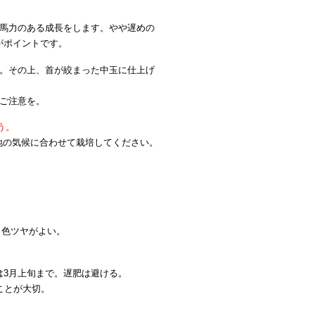
に馬力のある成長をします。やや遅めの
がポイントです。
す。その上、首が絞まった中玉に仕上げ
ご注意を。
う。
地の気候に合わせて栽培してください。
、色ツヤがよい。
肥は3月上旬まで。遅肥は避ける。
ことが大切。