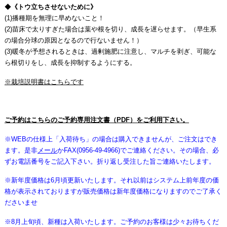
◆
《トウ立ちさせないために》
(1)播種期を無理に早めないこと！
(2)苗床で太りすぎた場合は葉や根を切り、成長を遅らせます。（早生系
の場合分球の原因となるので行ないません！）
(3)暖冬が予想されるときは、過剰施肥に注意し、マルチを剥ぎ、可能な
ら根切りをし、成長を抑制するようにする。
※栽培説明書はこちらです
ご予約はこちらのご予約専用注文書（PDF）をご利用下さい。
※WEBの仕様上「入荷待ち」の場合は購入できませんが、ご注文はでき
ます。是非
メール
かFAX(0956-49-4966)でご連絡ください。その場合、必
ずお電話番号をご記入下さい。折り返し受注した旨ご連絡いたします。
※新年度価格は6月頃更新いたします。それ以前はシステム上前年度の価
格が表示されておりますが販売価格は新年度価格になりますのでご了承く
ださいませ
※8月上旬頃、新種は入荷いたします。ご予約のお客様は少々お待ちくだ