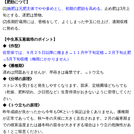
【肥効につて】
(1)
施肥は元肥主体でやや多めとし、初期の肥効を高める
。止め肥は3月上
旬とする。遅肥は禁物。
(2)長期貯蔵用には、密植をして、よくしまった中玉に仕上げ、適期収穫
に努める。
【中生系玉葱栽培のポイント】
◆
《作型》
佐世保では、９月２５日以降に種まき→１１月中下旬定植→２月下旬止肥
→5月下旬収穫（梅雨にかかりません）
◆
《播種期》
遅めは問題ありませんが、早蒔きは厳禁です。→トウ立ち
◆
《分球の原理》
ストレスを受けると発生しやすくなります。苗床、定植圃場どちらでも
（乾燥、肥料切れ、少日照など）生育停滞がおきないように管理してくだ
さい。
◆
《トウ立ちの原理》
昨年成績が良かったから今年もOKという保証は全くありません。播種期
が正常であっても、秋〜冬の天候に大きく左右されます。２月の厳寒期ま
での積算温度または越冬時の苗令が大きすぎる場合はトウ立の危険性があ
る！とご留意ください。