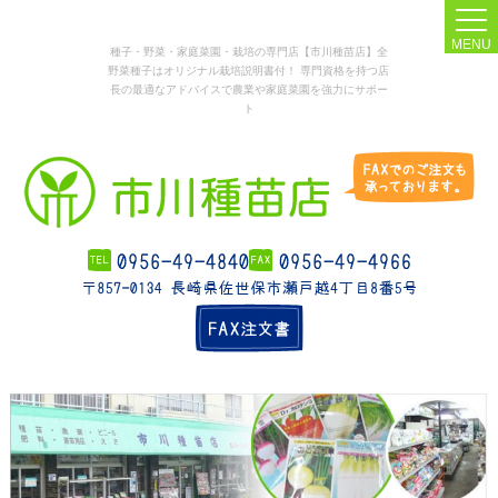
MENU
種子・野菜・家庭菜園・栽培の専門店【市川種苗店】全
野菜種子はオリジナル栽培説明書付！ 専門資格を持つ店
長の最適なアドバイスで農業や家庭菜園を強力にサポー
ト