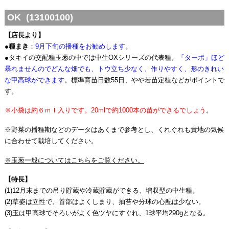
OK (13100100)
【店長より】
●
種まき
：
9月下旬の播種をお勧めします
。
●タキイの交配種玉葱の中では中生OXシリーズの代表種。
「ターボ」ほど
暴れませんのでどんな畑でも、トウ立ち少なく、作りやすく、形のきれい
な甲高球ができます
。標準育苗日数55日、やや若苗定植などがポイントで
す。
※小袋は約６ｍｌ入りです。20mlで約1000本の苗ができるでしょう
。
※野菜の播種期などのデータはあくまで参考とし、くれぐれも貴地の気候
に合わせて栽培してください。
※玉葱一般についてはこちらをご覧ください。
【特長】
(1)12月末までの吊り貯蔵や冷蔵貯蔵ができる、増収型の中生種。
(2)草姿は立性で、首部はよくしまり、抽苔や分球の心配は少ない。
(3)玉は甲高球でそろいがよく色ツヤにすぐれ、1球平均290gとなる。