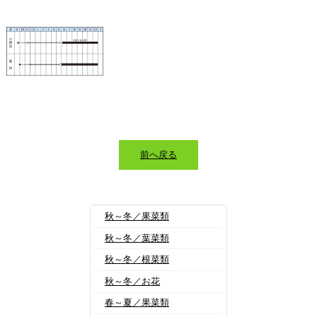
前へ戻る
秋～冬／果菜類
秋～冬／葉菜類
秋～冬／根菜類
秋～冬／お花
春～夏／果菜類