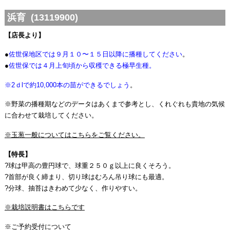
浜育 (13119900)
【店長より】
●
佐世保地区では９月１０〜１５日以降に播種してください
。
●
佐世保では４月上旬頃から収穫できる極早生種。
※2ｄlで約10,000本の苗ができるでしょう
。
※野菜の播種期などのデータはあくまで参考とし、くれぐれも貴地の気候
に合わせて栽培してください。
※玉葱一般についてはこちらをご覧ください。
【特長】
?球は甲高の豊円球で、球重２５０ｇ以上に良くそろう。
?首部が良く締まり、切り球はむろん吊り球にも最適。
?分球、抽苔はきわめて少なく、作りやすい。
※栽培説明書はこちらです
※ご予約受付について