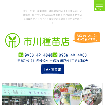
MENU
種子・野菜・家庭菜園・栽培の専門店【市川種苗店】全
野菜種子はオリジナル栽培説明書付！ 専門資格を持つ店
長の最適なアドバイスで農業や家庭菜園を強力にサポー
ト