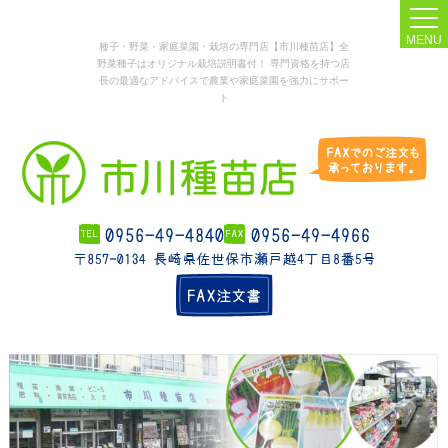
MENU
種子・野菜・家庭菜園・栽培の専門店【市川種苗店】全
野菜種子はオリジナル栽培説明書付！ 専門資格を持つ店
長の最適なアドバイスで農業や家庭菜園を強力にサポー
ト