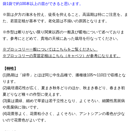
袋1袋で約100本以上の苗ができると思います。
※苗は夕方の潅水を控え、徒長を抑えること。高温期は特にご注意を。ま
た、若苗定植が基本です。老化苗は不揃いの原因となります。
※作型は断りがない限り関東以西の一般及び暖地について述べておりま
す。参考にとどめて、貴地の天候にあった栽培を行なってください。
※ブロッコリー一般についてはこちらをご覧ください。
※ブロッコリーの育苗定植はこちら（キャベツ）が参考になります。
【特性】
(1)熟期は「緑帝」とほぼ同じ中生品種で、播種後105〜110日で収穫とな
ります。
(2)栽培適応性が広く、夏まき秋冬どりのほか、秋まき春どり、春まき初
夏どりなど種々の作型に使えます。
(3)葉は濃緑、細めで草姿は若干立性となり、よくそろい、細菌性黒斑病
や黒腐病に強いです。
(4)花蕾形よく、花蕾粒小さく、よくそろい、アントシアンの着色が少な
いので花蕾色がよいです。