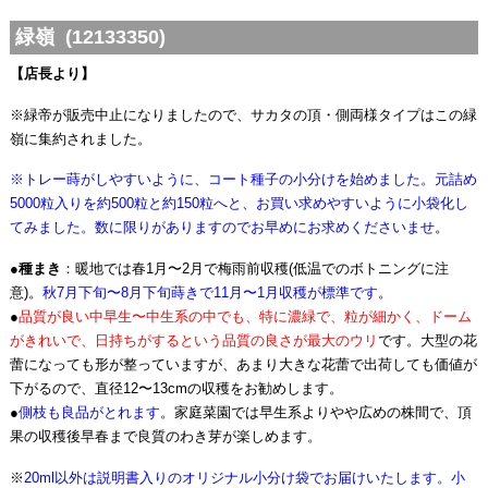
緑嶺 (12133350)
【店長より】
※緑帝が販売中止になりましたので、サカタの頂・側両様タイプはこの緑
嶺に集約されました。
※トレー蒔がしやすいように、コート種子の小分けを始めました。元詰め
5000粒入りを約500粒と約150粒へと、お買い求めやすいように小袋化し
てみました。数に限りがありますのでお早めにお求めくださいませ
。
●
種まき
：暖地では春1月〜2月で梅雨前収穫(低温でのボトニングに注
意)。
秋7月下旬〜8月下旬蒔きで11月〜1月収穫が標準です
。
●
品質が良い中早生〜中生系の中でも、特に濃緑で、粒が細かく、ドーム
がきれいで、日持ちがするという品質の良さが最大のウリ
です。大型の花
蕾になっても形が整っていますが、あまり大きな花蕾で出荷しても価値が
下がるので、直径12〜13cmの収穫をお勧めします。
●
側枝も良品がとれます
。家庭菜園では早生系よりやや広めの株間で、頂
果の収穫後早春まで良質のわき芽が楽しめます。
※
20ml以外は説明書入りのオリジナル小分け袋でお届けいたします。小