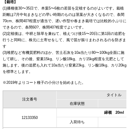
【栽培】
(1)播種後30〜35日で、本葉5〜6枚の若苗を定植するのがよいです。栽植
距離は7月中旬まきなどの早い時期のものは茎葉が大きくなるので、条間
70cm、株間40?程度が適当で、遅い作型や春まき栽培では比較的小ぶりに
できるので、条間60?、株間40?程度でよいです。
(2)定植後は、中耕と除草を兼ねて、植えつけ後15〜20日に第1回の追肥を
行うと同時に、株元に土寄せをして、風で苗が振りまわされるのを防ぎま
す
(3)堆肥など有機質肥料のほか、苦土石灰を10a当たり80〜100kg全面に施
して耕し、その後、窒素15kg、リン酸18kg、カリ15kg程度を元肥として
施します。後の追肥も入れて10a当たり窒素23kg、リン酸18kg、カリ20kg
を標準とします。
※2019年よりコート種子の小分けを始めました。
タイトル
注文番号
在庫状態
緑嶺 20ml
12133350
入荷待ち