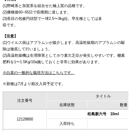
(1)野崎系と加賀系を組合せた極上質の品種です。
(2)播種後60−65日で収穫期に達します。
(3)長目の包被円頭型で一球2.5〜3kg位。早生種としては多
収です。
【注意】
(1)ウイルス病はアブラムシが媒介します、高温乾燥期のアブラムシの駆
除は徹底して行いましょう。
(2)高温乾燥機は生理障害としてホウ素欠乏症が発生しやすいです。棚素
肥料を1〜1.5Kg/10a施しておくと非常に効果があります。
※白菜の一般的な栽培方法はこちらです。
※新種は7月より順次入荷予定です。
タイトル
注文番号
在庫状態
数量
松島新六号 10ml
12128800
入荷待ち