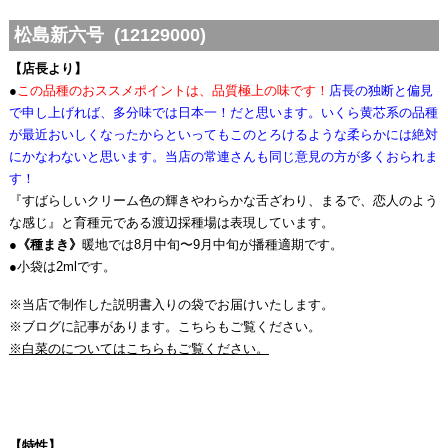
松島新六号 (12129000)
【店長より】
●
この品種のおススメポイントは、品質極上の味です！
店長の独断と偏見
で申し上げれば、多分味では日本一！だと思います。いくら黄芯系の品種
が最近おいしくなったからといってもこのとろけるような柔らかには絶対
にかなわないと思います。当店の常連さんも同じ意見の方が多くおられま
す！
『すばらしいクリーム色の輝きやわらかな舌ざわり、まるで、恋人のよう
な感じ』と育種元である渡辺採種場は表現しています。
●
《種まき》
暖地では8月中旬〜9月中旬が播種適期です。
●小袋は2mlです。
※当店で制作した説明書入りの袋でお届けいたします。
※ブログに記事があります。こちらもご覧ください。
※白菜のについてはこちらもご覧ください。
【特性】