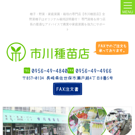
MENU
種子・野菜・家庭菜園・栽培の専門店【市川種苗店】全
野菜種子はオリジナル栽培説明書付！ 専門資格を持つ店
長の最適なアドバイスで農業や家庭菜園を強力にサポー
ト