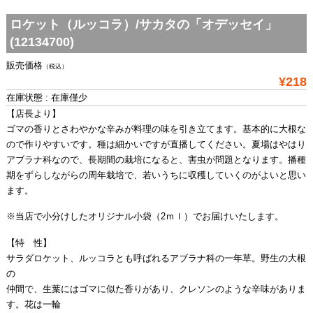
ロケット（ルッコラ）/サカタの「オデッセイ」
(12134700)
販売価格
（税込）
¥218
在庫状態 : 在庫僅少
【店長より】
ゴマの香りとさわやかな辛みが料理の味を引き立てます。基本的に大根な
ので作りやすいです。種は細かいですが直播してください。夏場はやはり
アブラナ科なので、長期間の栽培になると、害虫が問題となります。播種
期をずらしながらの周年栽培で、若いうちに収穫していくのがよいと思い
ます。
※当店で小分けしたオリジナル小袋（2ｍｌ）でお届けいたします。
【特 性】
サラダロケット、ルッコラとも呼ばれるアブラナ科の一年草。野生の大根
の
仲間で、生葉にはゴマに似た香りがあり、クレソンのような辛味がありま
す。花は一輪