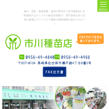
MENU
種子・野菜・家庭菜園・栽培の専門店【市川種苗店】全
野菜種子はオリジナル栽培説明書付！ 専門資格を持つ店
長の最適なアドバイスで農業や家庭菜園を強力にサポー
ト