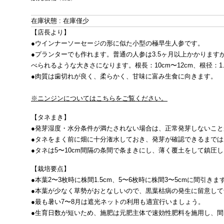
在庫状態 : 在庫僅少
【店長より】
●ウインナーソーセージの形に似た小型の極早生人参です。
●プランターでも作れます。普通の人参は3.5ヶ月以上かかります
べられるような大きさになります。根長：10cm〜12cm、根径：1
●肉質は歯切れが良く、柔らかく、甘味に富み生食に向きます。
※ニンジンについてはこちらをご覧ください。
【タネまき】
●発芽湿度・水分条件が満たされない場合は、正常発芽しないこと
●タネをまく前に畑に十分潅水しておき、発芽が確認できるまで
●タネは5〜10cm間隔の条間で条まきにし、薄く覆土をして鎮圧
【栽培要点】
●本葉2〜3枚時に株間1.5cm、5〜6枚時に株間3〜5cmに間引きま
●本葉が少なく草勢がおとなしいので、黒葉枯病の発生に留意し
●最も暑い7〜8月は遮光ネットの利用も適宜行いましょう。
●生育日数が短いため、施肥は元肥主体で速効性肥料を施用し、