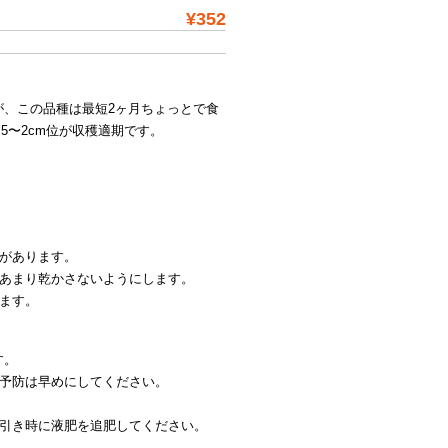
¥352
が、この品種は最短2ヶ月ちょっとで食
.5〜2cm位が収穫適期です。
があります。
はあまり乾かさないようにします。
します。
す。
て予防は早めにしてください。
間引き時に液肥を追肥してください。