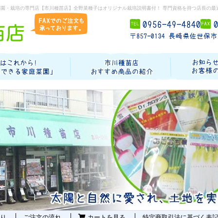
菜園・栽培の専門店【市川種苗店】全野菜種子はオリジナル栽培説明書付！ 専門資格を持つ店長の最
り
ご注文の流れ
カートを見る
特定商取引法に基づく表