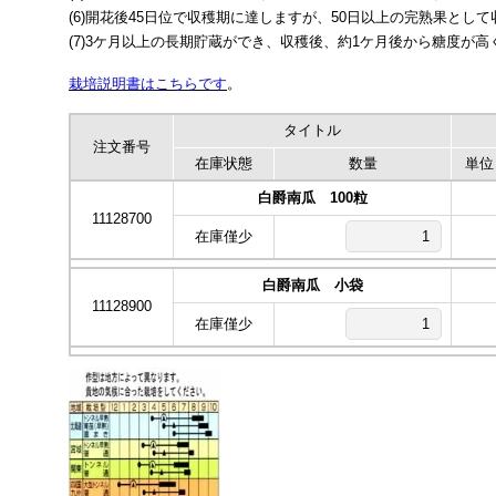
(6)開花後45日位で収穫期に達しますが、50日以上の完熟果とし
(7)3ケ月以上の長期貯蔵ができ、収穫後、約1ケ月後から糖度が
栽培説明書はこちらです
。
タイトル
注文番号
在庫状態
数量
単位
白爵南瓜 100粒
11128700
在庫僅少
白爵南瓜 小袋
11128900
在庫僅少