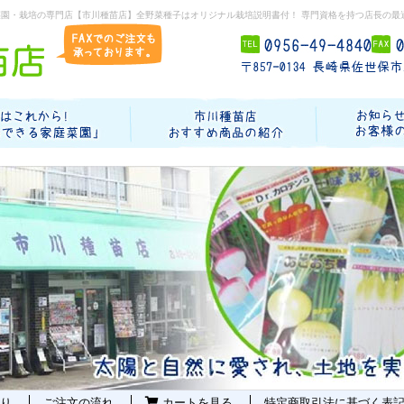
菜園・栽培の専門店【市川種苗店】全野菜種子はオリジナル栽培説明書付！ 専門資格を持つ店長の最
り
ご注文の流れ
カートを見る
特定商取引法に基づく表