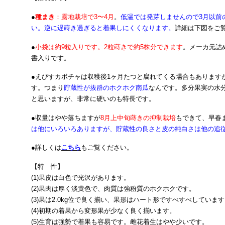
●
種まき
：露地栽培で3〜4月
。
低温では発芽しませんので3月以前
い。逆に遅蒔き過ぎると着果しにくくなります。
詳細は下図をご
●
小袋は約9粒入りです。2粒蒔きで約5株分できます
。メーカ元詰
書入りです。
●えびすカボチャは収穫後1ヶ月たつと腐れてくる場合もあります
す。つまり
貯蔵性が抜群のホクホク南瓜
なんです。多分果実の水
と思いますが、非常に硬いのも特長です。
●収量はやや落ちますが
8月上中旬蒔きの抑制栽培
もできて、早春
は他にいろいろありますが、貯蔵性の良さと皮の純白さは他の追
●詳しくは
こちら
もご覧ください。
【特 性】
(1)果皮は白色で光沢があります。
(2)果肉は厚く淡黄色で、肉質は強粉質のホクホクです。
(3)果は2.0kg位で良く揃い、果形はハート形ですべすべしていま
(4)初期の着果から変形果が少なく良く揃います。
(5)生育は強勢で着果も容易です。雌花着生はやや少いです。