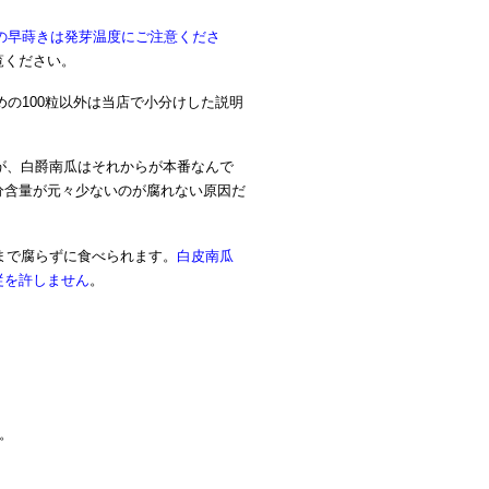
の早蒔きは発芽温度にご注意くださ
覧ください。
めの100粒以外は当店で小分けした説明
が、白爵南瓜はそれからが本番なんで
分含量が元々少ないのが腐れない原因だ
まで腐らずに食べられます。
白皮南瓜
従を許しません
。
す。