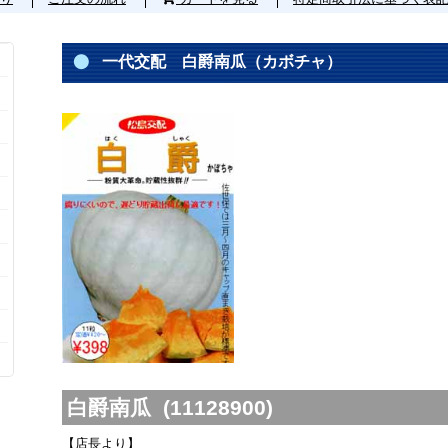
一代交配 白爵南瓜（カボチャ）
白爵南瓜 (11128900)
【店長より】