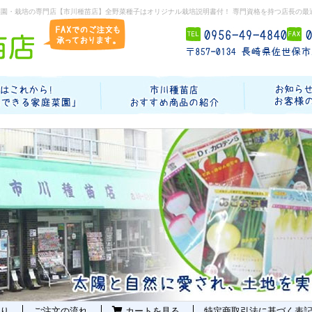
菜園・栽培の専門店【市川種苗店】全野菜種子はオリジナル栽培説明書付！ 専門資格を持つ店長の最
り
ご注文の流れ
カートを見る
特定商取引法に基づく表