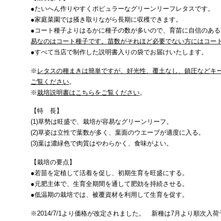
●たいへん作りやすくポピュラーなグリーンリーフレタスです。
●家庭菜園では掻き取りながら長期に収穫できます。
●コート種子よりはるかに種子の数が多いので、育苗に自信のあ
易なのはコート種子です。苗数がそれほど必要でない方にはコー
●すべて当店で制作した説明書入りの袋でお届けいたします。
※
レタスの種まきは簡単ですが、好光性、覆土なし、鎮圧などキ
ご覧ください
。
※
栽培説明書はこちらをご覧ください
。
【特 長】
(1)草勢は旺盛で、栽培が容易なグリーンリーフ。
(2)草姿は立性で葉数が多く、葉面のウエーブが適度に入る。
(3)葉は濃緑色で肉質はやわらかく、食味がよい。
【栽培の要点】
●若苗を定植して活着を促し、初期生育を旺盛にする。
●元肥主体で、生育全期間を通して肥効を持続させる。
●低温期の栽培では、被覆資材を利用して生育を促す。
※2014/7/1より価格が改定されました。 新種は7月より順次入