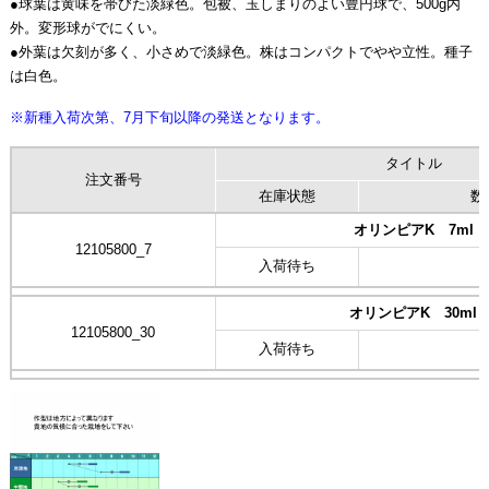
●球葉は黄味を帯びた淡緑色。包被、玉しまりのよい豊円球で、500g内
外。変形球がでにくい。
●外葉は欠刻が多く、小さめで淡緑色。株はコンパクトでやや立性。種子
は白色。
※新種入荷次第、7月下旬以降の発送となります。
タイトル
注文番号
在庫状態
数
オリンピアK 7ml
12105800_7
入荷待ち
オリンピアK 30ml
12105800_30
入荷待ち