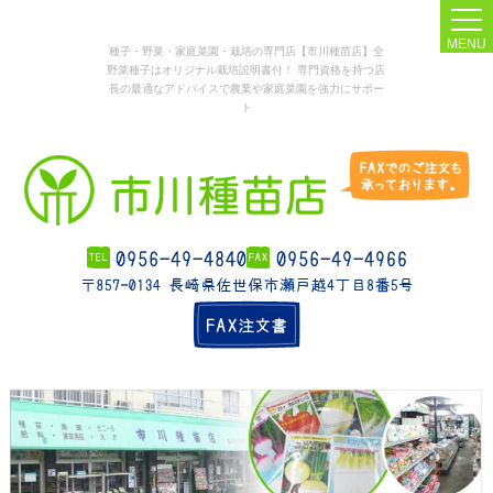
MENU
種子・野菜・家庭菜園・栽培の専門店【市川種苗店】全
野菜種子はオリジナル栽培説明書付！ 専門資格を持つ店
長の最適なアドバイスで農業や家庭菜園を強力にサポー
ト