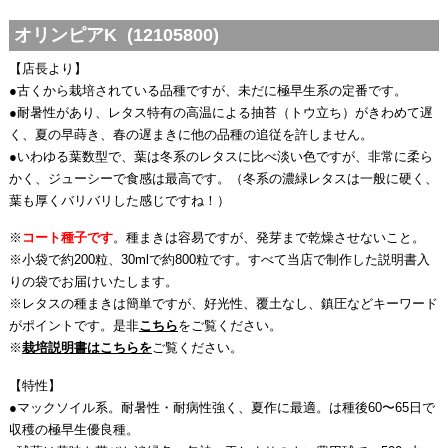
オリンピアK (12105800)
【店長より】
●古くから栽培されている品種ですが、未だに極早生系の定番です。
●耐暑性があり、レタス特有の高温による抽苔（トウ立ち）がきわめて遅
く、夏の早蒔き、春の遅まきに他の品種の追従を許しません。
●いわゆる葉数型で、葉は冬系のレタスに比べ淡い色ですが、非常に柔ら
かく、ジューシーで食感は最高です。（冬系の濃緑レタスは一般に硬く、
葉も厚くバリバリした感じですね！）
※
コート種子です
。種まきは容易ですが、発芽まで乾燥させないこと。
※小袋で約200粒、30mlで約800粒です。すべて当店で制作した説明書入
りの袋でお届けいたします。
※レタスの種まきは簡単ですが、好光性、覆土なし、鎮圧などキーワード
がポイントです。是非
こちら
をご覧ください。
※
栽培説明書はこちらを
ご覧ください。
【特性】
●マックソイル系。耐暑性・耐病性強く、夏作に最適。は種後60〜65日で
収穫の極早生優良種。