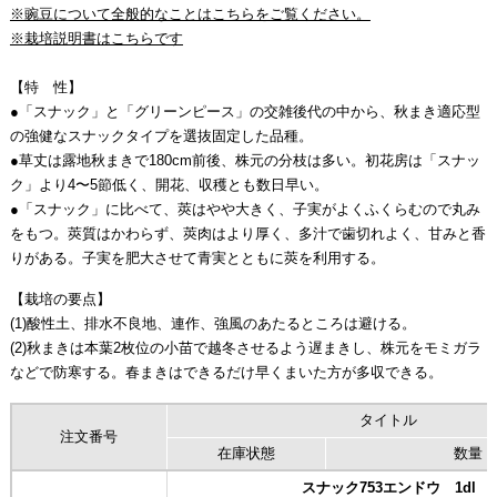
※豌豆について全般的なことはこちらをご覧ください。
※栽培説明書はこちらです
【特 性】
●「スナック」と「グリーンピース」の交雑後代の中から、秋まき適応型
の強健なスナックタイプを選抜固定した品種。
●草丈は露地秋まきで180cm前後、株元の分枝は多い。初花房は「スナッ
ク」より4〜5節低く、開花、収穫とも数日早い。
●「スナック」に比べて、莢はやや大きく、子実がよくふくらむので丸み
をもつ。莢質はかわらず、莢肉はより厚く、多汁で歯切れよく、甘みと香
りがある。子実を肥大させて青実とともに莢を利用する。
【栽培の要点】
(1)酸性土、排水不良地、連作、強風のあたるところは避ける。
(2)秋まきは本葉2枚位の小苗で越冬させるよう遅まきし、株元をモミガラ
などで防寒する。春まきはできるだけ早くまいた方が多収できる。
タイトル
注文番号
在庫状態
数量
スナック753エンドウ 1dl