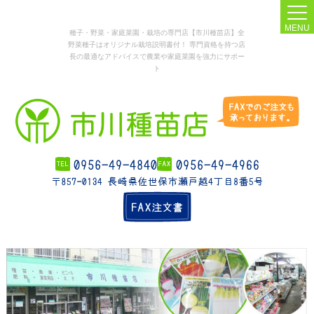
MENU
種子・野菜・家庭菜園・栽培の専門店【市川種苗店】全
野菜種子はオリジナル栽培説明書付！ 専門資格を持つ店
長の最適なアドバイスで農業や家庭菜園を強力にサポー
ト