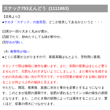
スナック753えんどう (1111863)
【店長より】
●
サカタ「スナック」の改良型
。どこが改良してあるかというと・・・
(1)実が一回り大きく丸みが豊か。
(2)茹でたり、炒めたりしても緑が鮮やか。
(3)
甘みが強い
。
（4）
耐寒性が強い
●とくに収量が上がりますので、家庭菜園はもとより、営利用に最適。
※エンドウ類は極端に連作を嫌います。また、初期の窒素はほとんど要り
ませんので、元肥を入れすぎないようにしましょう。また養分を生成する
ための光合成に強い光が不可欠です。十分日照量が確保できる畑に栽培す
ることが何より上作の秘訣と言えます。
※ただし、開花、着果後、急激に水分と養分を必要とするようになりま
す。このときが追肥の適期です。追肥が遅れるとウドンコ病の発生の原因
となります。また、このとき畑の状態によっては灌水することにより、驚
くほど、収量の増大につながります。