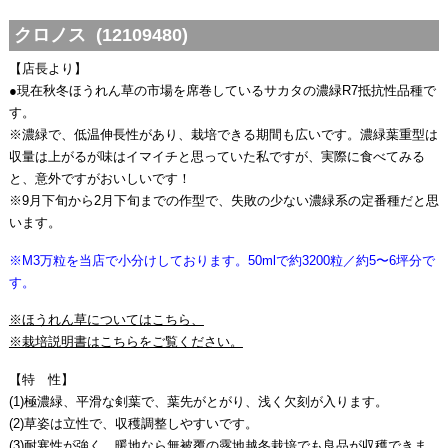
クロノス (12109480)
【店長より】
●現在秋冬ほうれん草の市場を席巻しているサカタの濃緑R7抵抗性品種で
す。
※濃緑で、低温伸長性があり、栽培できる期間も広いです。濃緑葉重型は
収量は上がるが味はイマイチと思っていた私ですが、実際に食べてみる
と、意外ですがおいしいです！
※9月下旬から2月下旬までの作型で、失敗の少ない濃緑系の定番種だと思
います。
※M3万粒を当店で小分けしております。50mlで約3200粒／約5〜6坪分で
す。
※ほうれん草についてはこちら、
※栽培説明書はこちらをご覧ください。
【特 性】
(1)極濃緑、平滑な剣葉で、葉先がとがり、浅く欠刻が入ります。
(2)草姿は立性で、収穫調整しやすいです。
(3)耐寒性が強く、暖地なら無被覆の露地越冬栽培でも良品が収穫できま