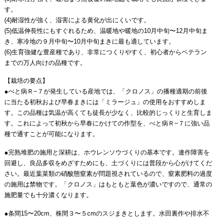
す。
(4)耐湿性が強く、湿害による黄化が出にくいです。
(5)低温伸長性にもすぐれるため、温暖地や暖地の10月中旬〜12月中旬ま
き、寒冷地の９月中旬〜10月中旬まきに最も適しています。
(6)生育強健な豊産種であり、非常につくりやすく、初心者からベテラン
までの万人向けの品種です。
【栽培の要点】
●べと病Ｒ−７が発生している産地では、「クロノス」の播種適期の前後
に当たる初秋および早春まきには「ミラージュ」の使用をおすすめしま
す。この品種は気温が高くても徒長が少なく、比較的じっくりと生育しま
す。これによって初秋から早春にかけての作型を、べと病Ｒ−７に強い品
種で通すことが可能になります。
●完熟堆肥の施用と深耕は、ホウレンソウづくりの基本です。連作障害を
回避し、良品多収をめざすためにも、土づくりには普段から心がけてくだ
さい。最近葉菜類の硝酸態窒素が問題視されているので、窒素肥料の過度
の施用は禁物です。「クロノス」はもともと葉色が濃いですので、通常の
施肥量でも十分濃くなります。
●条間15〜20cm、株間３〜５cmのスジまきとします。水田裏作や排水不