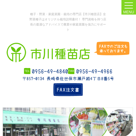
MENU
種子・野菜・家庭菜園・栽培の専門店【市川種苗店】全
野菜種子はオリジナル栽培説明書付！ 専門資格を持つ店
長の最適なアドバイスで農業や家庭菜園を強力にサポー
ト