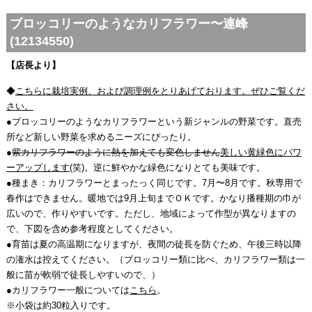
ブロッコリーのようなカリフラワー〜連峰
(12134550)
【店長より】
◆
こちらに栽培実例、および調理例をとりあげております。ぜひご覧くだ
さい。
●ブロッコリーのようなカリフラワーという新ジャンルの野菜です。直売
所など新しい野菜を求めるニーズにぴったり。
●
紫カリフラワーのように熱を加えても変色しません
美しい黄緑色にパワ
ーアップします
(笑)。逆に鮮やかな緑色になりとても美味です。
●種まき：カリフラワーとまったっく同じです。7月〜8月です。秋専用で
春作はできません。暖地では9月上旬までＯＫです。かなり播種期の巾が
広いので、作りやすいです。ただし、地域によって作型が異なりますの
で、下図を含め参考程度としてください。
●育苗は夏の高温期になりますが、夜間の徒長を防ぐため、午後三時以降
の潅水は控えてください。（ブロッコリー類に比べ、カリフラワー類は一
般に苗が軟弱で徒長しやすいので、）
●カリフラワー一般については
こちら
。
※小袋は約30粒入りです。