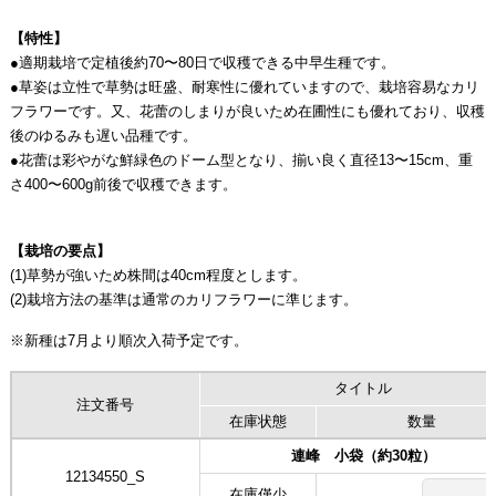
【特性】
●適期栽培で定植後約70〜80日で収穫できる中早生種です。
●草姿は立性で草勢は旺盛、耐寒性に優れていますので、栽培容易なカリ
フラワーです。又、花蕾のしまりが良いため在圃性にも優れており、収穫
後のゆるみも遅い品種です。
●花蕾は彩やがな鮮緑色のドーム型となり、揃い良く直径13〜15cm、重
さ400〜600g前後で収穫できます。
【栽培の要点】
(1)草勢が強いため株間は40cm程度とします。
(2)栽培方法の基準は通常のカリフラワーに準じます。
※新種は7月より順次入荷予定です。
タイトル
注文番号
在庫状態
数量
連峰 小袋（約30粒）
12134550_S
在庫僅少