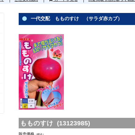
一代交配 もものすけ （サラダ赤カブ）
もものすけ (13123985)
販売価格
（税込）