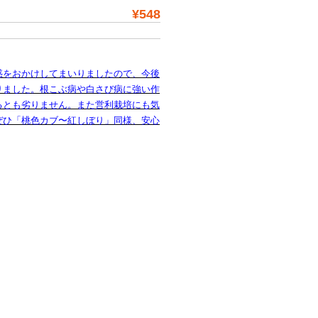
¥548
惑をおかけしてまいりましたので、今後
りました。根こぶ病や白さび病に強い作
るとも劣りません。また営利栽培にも気
ぜひ「桃色カブ〜紅しぼり」同様、安心