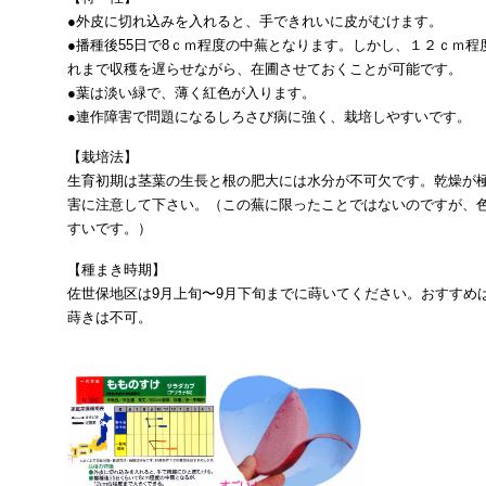
●外皮に切れ込みを入れると、手できれいに皮がむけます。
●播種後55日で8ｃｍ程度の中蕪となります。しかし、１２ｃｍ
れまで収穫を遅らせながら、在圃させておくことが可能です。
●葉は淡い緑で、薄く紅色が入ります。
●連作障害で問題になるしろさび病に強く、栽培しやすいです。
【栽培法】
生育初期は茎葉の生長と根の肥大には水分が不可欠です。乾燥が極
害に注意して下さい。（この蕪に限ったことではないのですが、
すいです。）
【種まき時期】
佐世保地区は9月上旬〜9月下旬までに蒔いてください。おすすめ
蒔きは不可。