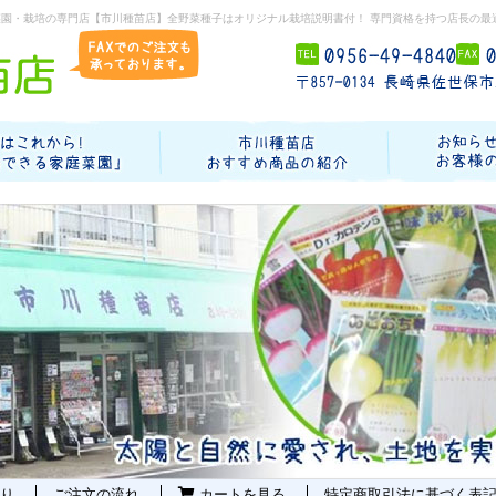
菜園・栽培の専門店【市川種苗店】全野菜種子はオリジナル栽培説明書付！ 専門資格を持つ店長の最
り
ご注文の流れ
カートを見る
特定商取引法に基づく表