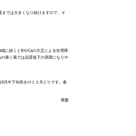
程度までは大きくなり続けますので、そ
端に続くとBやCaの欠乏による生理障
色の着く蕪では品質低下の原因になりや
は9月中下旬蒔きの１２月どりです。春
廃盤