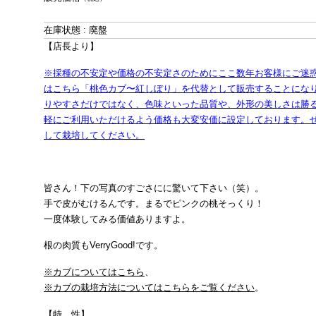
在庫状態 : 廃盤
【店長より】
※採種の不安定や価格の不安定さのためにここ数年お客様にご迷
はこちら「桃色カブ〜紅しぼり」を代替として販売することにな
りやすさだけではなく、色味といった品質や、外形の美しさは勝
軽にご利用いただけるよう価格も大変安価に設定しております。
して栽培してください。
皆さん！下の写真のすごさにに驚いて下さい（笑）。
手で皮がむけるんです。まるでピンクの桃そっくり！
一度体験してみる価値ありますよ。
根の肉質もVerryGood!です。
※カブについてはこちら
、
※カブの栽培方法についてはこちらをご覧ください
。
【特 性】