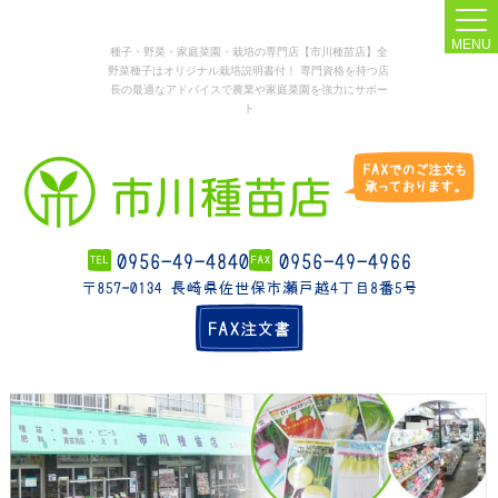
MENU
種子・野菜・家庭菜園・栽培の専門店【市川種苗店】全
野菜種子はオリジナル栽培説明書付！ 専門資格を持つ店
長の最適なアドバイスで農業や家庭菜園を強力にサポー
ト