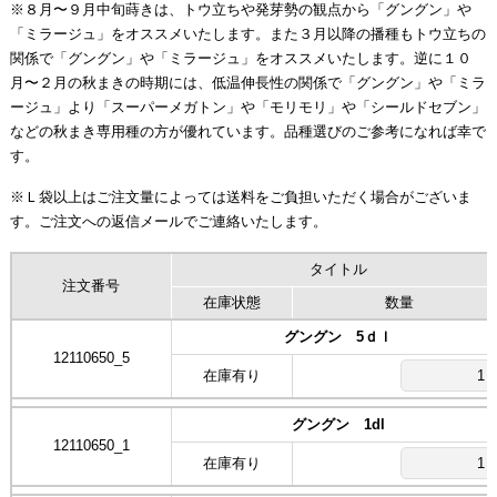
※８月〜９月中旬蒔きは、トウ立ちや発芽勢の観点から「グングン」や
「ミラージュ」をオススメいたします。また３月以降の播種もトウ立ちの
関係で「グングン」や「ミラージュ」をオススメいたします。逆に１０
月〜２月の秋まきの時期には、低温伸長性の関係で「グングン」や「ミラ
ージュ」より「スーパーメガトン」や「モリモリ」や「シールドセブン」
などの秋まき専用種の方が優れています。品種選びのご参考になれば幸で
す。
※Ｌ袋以上はご注文量によっては送料をご負担いただく場合がございま
す。ご注文への返信メールでご連絡いたします。
タイトル
注文番号
在庫状態
数量
グングン 5ｄｌ
12110650_5
在庫有り
グングン 1dl
12110650_1
在庫有り