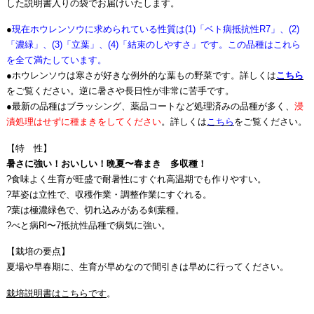
した説明書入りの袋でお届けいたします。
●
現在ホウレンソウに求められている性質は(1)「ベト病抵抗性R7」、(2)
「濃緑」、(3)「立葉」、(4)「結束のしやすさ」です。この品種はこれら
を全て満たしています。
●ホウレンソウは寒さが好きな例外的な葉もの野菜です。詳しくは
こちら
をご覧ください。逆に暑さや長日性が非常に苦手です。
●最新の品種はブラッシング、薬品コートなど処理済みの品種が多く、
浸
漬処理はせずに種まきをしてください
。詳しくは
こちら
をご覧ください。
【特 性】
暑さに強い！おいしい！晩夏〜春まき 多収種！
?食味よく生育が旺盛で耐暑性にすぐれ高温期でも作りやすい。
?草姿は立性で、収穫作業・調整作業にすぐれる。
?葉は極濃緑色で、切れ込みがある剣葉種。
?べと病Rl〜7抵抗性品種で病気に強い。
【栽培の要点】
夏場や早春期に、生育が早めなので間引きは早めに行ってください。
栽培説明書はこちらです
。