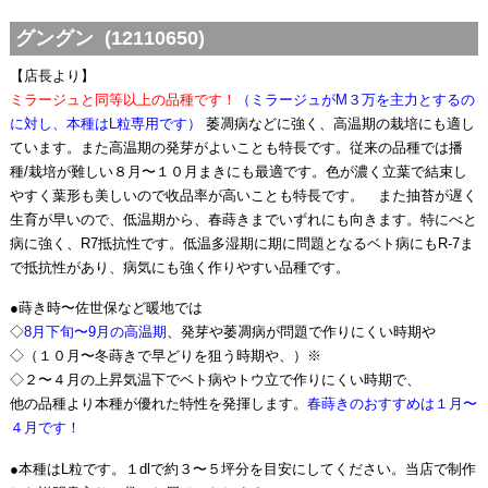
グングン (12110650)
【店長より】
ミラージュと同等以上の品種です！
（ミラージュがM３万を主力とするの
に対し、本種はL粒専用です）
萎凋病などに強く、高温期の栽培にも適し
ています。また高温期の発芽がよいことも特長です。従来の品種では播
種/栽培が難しい８月〜１０月まきにも最適です。色が濃く立葉で結束し
やすく葉形も美しいので收品率が高いことも特長です。 また抽苔が遅く
生育が早いので、低温期から、春蒔きまでいずれにも向きます。特にべと
病に強く、R7抵抗性です。低温多湿期に期に問題となるベト病にもR-7ま
で抵抗性があり、病気にも強く作りやすい品種です。
●蒔き時〜佐世保など暖地では
◇
8月下旬〜9月の高温期
、発芽や萎凋病が問題で作りにくい時期や
◇（１０月〜冬蒔きで早どりを狙う時期や、）※
◇２〜４月の上昇気温下でベト病やトウ立で作りにくい時期で、
他の品種より本種が優れた特性を発揮します。
春蒔きのおすすめは１月〜
４月です！
●本種はL粒です。１dlで約３〜５坪分を目安にしてください。当店で制作