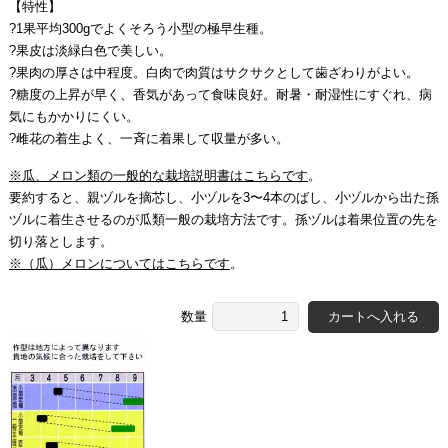
【特性】
?1果平均300gでよくそろう小型の極早生種。
?果皮は淡緑白色で美しい。
?果肉の厚さは中程度。白肉で肉質はサクサクとして歯ざわりがよい。
?糖度の上昇が早く、香気があって食味良好。耐暑・耐湿性にすぐれ、病
気にもかかりにくい。
?雌花の着生よく、一斉に着果して収量が多い。
※瓜、メロン類の一般的な栽培説明書はこちらです
。
要約すると、親ヅルを摘芯し、小ヅルを3〜4本のばし、小ヅルから出た孫
ヅルに着生させるのが瓜類一般の栽培方法です。孫ヅルは着果位置の先を
切り落とします。
※（瓜）メロンについてはこちらです
。
数量