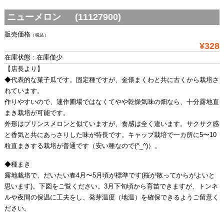
ニューメロン (11127900)
販売価格
（税込）
¥328
在庫状態 : 在庫僅少
【店長より】
◆代表的な菓子瓜です。固定種ですが、金俵まくわと共に古くから栽培さ
れています。
作りやすいので、連作圃場ではなくてやや乾燥気味の畑なら、十分露地直
まき栽培が可能です。
外形はプリンスメロンと似ていますが、食感は全く違います。サクサク感
と香気と共にあっさりした味が特長です。キャップ栽培で一カ所に5〜10
粒直まきする栽培が普通です（安い種なので(^_^)）。
◆種まき
露地栽培で、だいたい春4月〜5月頃が標準です(桜が散ってからがよいと
思います)。下図をご覧ください。3月下旬頃から育苗できますが、トンネ
ルや夜間の保温に工夫をし、発芽温度（地温）を確保できるようご留意く
ださい。