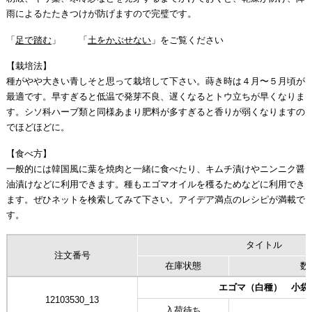
雨によるたたきつけが防げますので完璧です。
「
足で踏む
」 「
土をかぶせない
」をご覧ください
【栽培法】
種がやや大きい青しそと思って栽培して下さい。蒔き時は４月〜５月頃が
最適です。早すぎると低温で発芽不良、遅くなるとトウ立ちが早くなりま
す。シソ科ハーブ類と同様あまり肥料が多すぎると香りが弱くなりますの
でほどほどに。
【食べ方】
一般的には韓国風に葉を焼肉と一緒に食べたり、キムチ漬けやニンニク醤
油漬けなどに利用できます。種もエゴマオイルを穫るためなどに利用でき
ます。ぜひネットを検索してみて下さい。アイデア満点のレシピが満載で
す。
タイトル
注文番号
在庫状態
数
エゴマ（白種） 小袋
12103530_13
入荷待ち