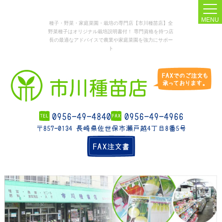
MENU
種子・野菜・家庭菜園・栽培の専門店【市川種苗店】全
野菜種子はオリジナル栽培説明書付！ 専門資格を持つ店
長の最適なアドバイスで農業や家庭菜園を強力にサポー
ト