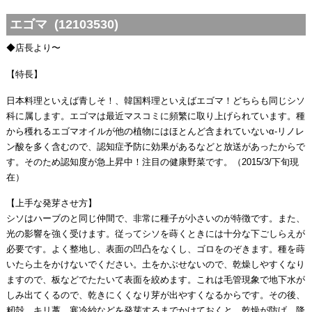
エゴマ (12103530)
◆店長より〜
【特長】
日本料理といえば青しそ！、韓国料理といえばエゴマ！どちらも同じシソ
科に属します。エゴマは最近マスコミに頻繁に取り上げられています。種
から穫れるエゴマオイルが他の植物にはほとんど含まれていないα-リノレ
ン酸を多く含むので、認知症予防に効果があるなどと放送があったからで
す。そのため認知度が急上昇中！注目の健康野菜です。（2015/3/下旬現
在）
【上手な発芽させ方】
シソはハーブのと同じ仲間で、非常に種子が小さいのが特徴です。また、
光の影響を強く受けます。従ってシソを蒔くときには十分な下ごしらえが
必要です。よく整地し、表面の凹凸をなくし、ゴロをのぞきます。種を蒔
いたら土をかけないでください。土をかぶせないので、乾燥しやすくなり
ますので、板などでたたいて表面を絞めます。これは毛管現象で地下水が
しみ出てくるので、乾きにくくなり芽が出やすくなるからです。その後、
籾殻、キリ藁、寒冷紗などを発芽するまでかけておくと、乾燥が防げ、降