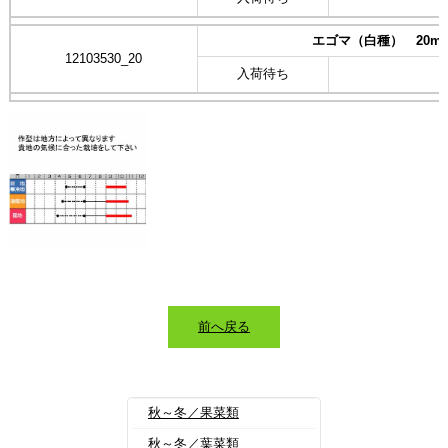
エゴマ（白種） 20ml
12103530_20
入荷待ち
前へ戻る
秋～冬／果菜類
秋～冬／葉菜類