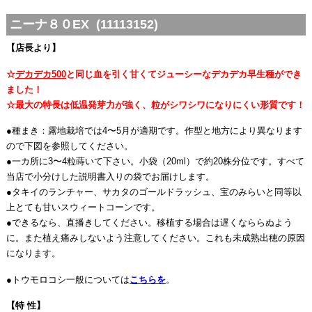
ニーナ８０EX (11113152)
【店長より】
☆
デカデカ500
と同じ血を引く甘くてジューシーなデカデカ早生種ができ
ました！
☆最大の特長は低温発芽力が強く、粒がシワシワになりにくい形質です！
●種まき：露地栽培では4〜5月が適期です。作型と地方により異なります
ので下図を参照してください。
●一カ所に3〜4粒蒔いて下さい。小袋（20ml）で約20株分位です。すべて
当店で小分けした説明書入りの袋でお届けします。
●タキイのランチャー、サカタのゴールドラッシュ、宝のみらいと同等以
上とても甘いスウィートコーンです。
●できるなら、直播きしてください。移植する場合は遅くなららぬよう
に。また植え痛みしないよう注意してください。これも未成熟出穂の原因
になります。
●トウモロコシ一般については
こちらを
。
【特 性】