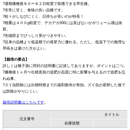
?適期播種後８０〜８２日程度で収穫できる早生種。
?非常に甘く、食味の良い品種です。
?粒々がしなびにくく、日持ちが良いのが特長！
?穂重は４００g程度で、デカデカ500には及ばないがボリューム感は抜
群。
?先端部までびっしり実がつきやすい。
?従来の品種より低温期での発芽力に優れる。ただし、低温下での無理な
早蒔きは避けた方がよい。
【栽培の要点】
詳しくは種子袋に同封の説明書に記述してありますが、ポイントは二つ。
?播種後１ヶ月〜出穂直前の追肥が品質に特に影響を与えるので追肥を忘
れぬ事。
?ズイ虫防除には出穂時期までの薬剤散布が有効。ズイ虫が産卵した後で
は防除がやりにくい。
栽培説明書はこちらです
。
タイトル
注文番号
在庫状態