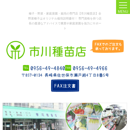
MENU
種子・野菜・家庭菜園・栽培の専門店【市川種苗店】全
野菜種子はオリジナル栽培説明書付！ 専門資格を持つ店
長の最適なアドバイスで農業や家庭菜園を強力にサポー
ト