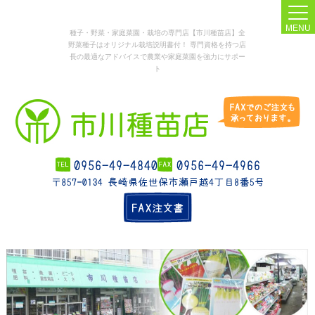
MENU
種子・野菜・家庭菜園・栽培の専門店【市川種苗店】全
野菜種子はオリジナル栽培説明書付！ 専門資格を持つ店
長の最適なアドバイスで農業や家庭菜園を強力にサポー
ト