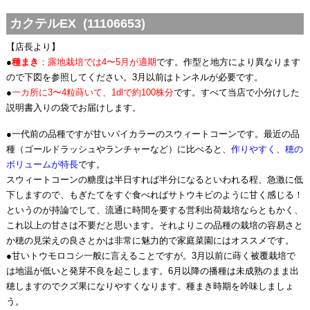
カクテルEX (11106653)
【店長より】
●
種まき
：露地栽培では4〜5月が適期
です。作型と地方により異なります
ので下図を参照してください。3月以前はトンネルが必要です。
●
一カ所に3〜4粒蒔いて、1dlで約100株分
です。すべて当店で小分けした
説明書入りの袋でお届けします。
●一代前の品種ですが甘いバイカラーのスウィートコーンです。最近の品
種（ゴールドラッシュやランチャーなど）に比べると、
作りやすく、穂の
ボリュームが特長
です。
スウィートコーンの糖度は半日すれば半分になるといわれる程、急激に低
下しますので、もぎたてをすぐ食べればサトウキビのように甘く感じる！
というのが持論でして、流通に時間を要する営利出荷栽培ならともかく、
これ以上の甘さは不要だと思います。それよりこの品種の栽培の容易さと
か穂の見栄えの良さとかは非常に魅力的で家庭菜園にはオススメです。
●甘いトウモロコシ一般に言えることですが。3月以前に蒔く被覆栽培で
は地温が低いと発芽不良を起こします。6月以降の播種は未成熟のまま出
穂しますのでクズ果になりやすくなります。種まき時期を吟味しましょ
う。