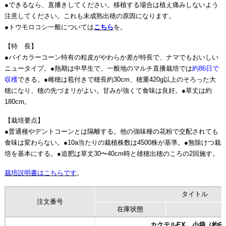
●できるなら、直播きしてください。移植する場合は植え痛みしないよう
注意してください。これも未成熟出穂の原因になります。
●トウモロコシ一般については
こちら
を。
【特 長】
●バイカラーコーン特有の粒皮がやわらか差が特長で、ナマでもおいしい
ニュータイプ。●熱期は中早生で、一般地のマルチ直播栽培では
約86日で
収穫
できる。●雌穂は苞付きで穂長約30cm、穂重420g以上のそろった大
穂になり、穂の先づまリがよい。甘みが強くて食味は良好。●草丈は約
180cm。
【栽培要点】
●普通種やデントコーンとは隔離する。他の強味種の花粉で交配されても
食味は変わらない。●10a当たりの栽植株数は4500株が基準。●無除けつ栽
培を基本にする。●追肥は草丈30〜40cm時と雄穂出穂のころの2回施す。
栽培説明書はこちらです
。
タイトル
注文番号
在庫状態
カクテルEX 小袋（約6