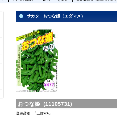
サカタ おつな姫（エダマメ）
おつな姫 (11105731)
登録品種 「三郷WA」