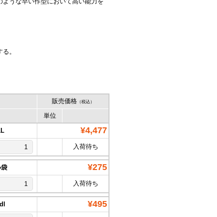
型のような早い作型において高い能力を
。
する。
販売価格
（税込）
単位
¥4,477
L
入荷待ち
¥275
小袋
入荷待ち
¥495
l