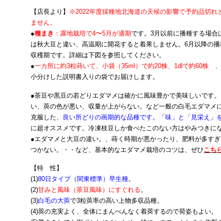
【店長より】
※2022年度採種地北海道の天候の影響で予約品切
ません。
●
種まき
：露地栽培で4〜5月が適期
です。3月以前に播種する場合
は秋大豆と違い、高温期に開花すると着果しません。6月以降の播
収穫期です。詳細は下図を参照してください。
●
一カ所に約3粒蒔いて、小袋（35ml）で約20株、1dlで約60株 、2
小分けした説明書入りの袋でお届けします。
●茶豆や黒豆の若どりエダマメは確かに風味豊かで美味しいです。
い、莢の色が悪い、収量が上がらない。など一般の白毛エダマメ
克服した、
良い所どりの画期的な品種です。「味」と「見栄え」
に超オススメです。冷凍枝豆しか食べたこのない方はやみつきに
●エダマメと大豆の違い。、蒔く時期が悪かったり、肥料が多す
つかない。・・など、基本的なエダマメ栽培のコツは、ぜひ
こち
【特 性】
(1)
80日タイプ（関東標準）早生種
。
(2)
甘みと風味（茶豆風味）にすぐれる
。
(3)
白毛の大莢
で3粒莢率の高い上物多収品種。
(4)莢の充実よく、全体にまんべんなく着莢するので荷姿もよい。