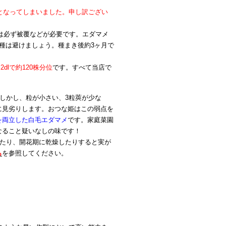
れとなってしまいました。申し訳ござい
は必ず被覆などが必要です。エダマメ
種は避けましょう。種まき後約3ヶ月で
dlで約120株分位
です。すべて当店で
しかし、粒が小さい、3粒莢が少な
に見劣りします。おつな姫はこの弱点を
を両立した白毛エダマメ
です。家庭菜園
なること疑いなしの味です！
ぎたり、開花期に乾燥したりすると実が
ら
を参照してください。