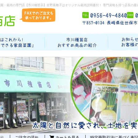
菜園・栽培の専門店【市川種苗店】全野菜種子はオリジナル栽培説明書付！ 専門資格を持つ店長の最
り
ご注文の流れ
カートを見る
特定商取引法に基づく表