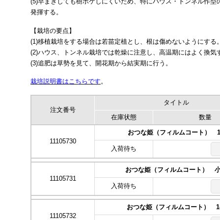
(5)早まきしても樹ボケしにくいため、特にハウス・トンネル作
発揮する。
【栽培の要点】
(1)移植栽培をする場合は若苗定植とし、根は傷めないようにする
(2)ハウス、トンネル栽培では乾燥に注意し、高温期にはよく換気
(3)追肥は草勢を見て、開花期から結実期に行う。
栽培説明書はこちらです
。
タイトル
注文番号
在庫状態
数量
おつな姫（フィルムコート） 1
11105730
入荷待ち
おつな姫（フィルムコート） 
11105731
入荷待ち
おつな姫（フィルムコート） 1d
11105732