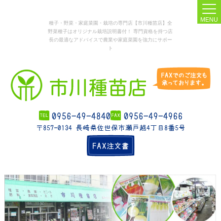
MENU
種子・野菜・家庭菜園・栽培の専門店【市川種苗店】全
野菜種子はオリジナル栽培説明書付！ 専門資格を持つ店
長の最適なアドバイスで農業や家庭菜園を強力にサポー
ト