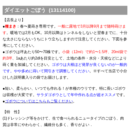
ダイエットごぼう (13114100)
【店長より】
●
種まき
：春〜夏蒔き専用です。
一般に露地で3月以降9月まで随時蒔けま
す
。暖地では2月もOK。10月以降はトンネルをしないと翌春までに、十分
な太さにならないうちにトウ立ちしますので注意してください。下図を参
考にしてください。
●ゴボウは坪あたり50〜70株です。
小袋（12ml）で約1〜1.5坪、20ml袋で
約3坪
、1aあたり約2dlを目安として、土地の条件・水分・天候などにより
蒔く量を加減してください。
ゴボウは大根ほど発芽が良くないのが一般的
です。やや多めに蒔いて間引きで調整してください
。※すべて当店で小分
けした説明書入りの袋でお届けします。
●短い、柔らかい、いつでも作れる！が本種のウリです。特に長いゴボウ
は収穫が大変です。
サラダゴボウとして年中作れる点が超オススメ
です。
●
ゴボウについてはこちらもご覧ください
。
【特 性】
(1)ドレッシング等をかけて、生で食べられるニュータイプのごぼう、肉
質は非常にやわらかく、繊維分も多く、香りがよい．