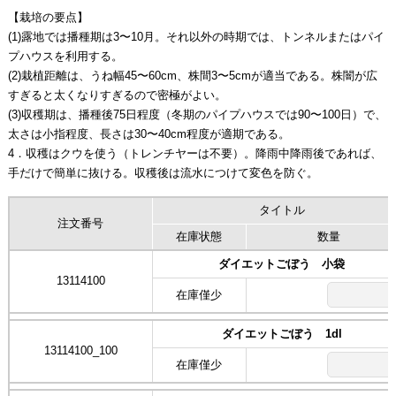
【栽培の要点】
(1)露地では播種期は3〜10月。それ以外の時期では、トンネルまたはパイ
プハウスを利用する。
(2)栽植距離は、うね幅45〜60cm、株間3〜5cmが適当である。株闇が広
すぎると太くなりすぎるので密極がよい。
(3)収穫期は、播種後75日程度（冬期のパイプハウスでは90〜100日）で、
太さは小指程度、長さは30〜40cm程度が適期である。
4．収穫はクウを使う（トレンチヤーは不要）。降雨中降雨後であれば、
手だけで簡単に抜ける。収穫後は流水につけて変色を防ぐ。
タイトル
注文番号
在庫状態
数量
ダイエットごぼう 小袋
13114100
在庫僅少
ダイエットごぼう 1dl
13114100_100
在庫僅少