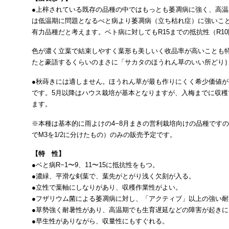
●上梓されている既存の品種の中ではもっとも萎凋病に強く、高
は低温期に問題となるべと病より萎凋病（立ち枯れ症）に強いこ
有力品種だと考えます。ベト病に対してもR15までの抵抗性（R1
色が濃く立葉で結束しやすく葉形も美しいく收品率が高いことも特
たと豪語するくらいのまさに「サカタのほうれん草のいい所どり
●秋蒔きには適しません。ほうれん草が最も作りにくく希少価値が
です。5月以降はハウス栽培が基本となりますが、入梅までに収穫
ます。
※本種は基本的に雨よけの4−8月まきの営利栽培向けの品種ですので
でM3を1/2に分けたもの）のみの販売予定です。
【特 性】
●ベと病R−1〜9、11〜15に抵抗性をもつ。
●濃緑、平滑な剣葉で、葉先がとがり浅く欠刻が入る。
●立性で葉軸にしなりがあり、収穫作業性がよい。
●フザリウム菌による萎凋病に対し、「アクティブ」以上の強い耐
●草勢強く耐暑性があり、高温期でも生育遅延などの障害が起きに
●早生性がありながら、収量性にもすぐれる。