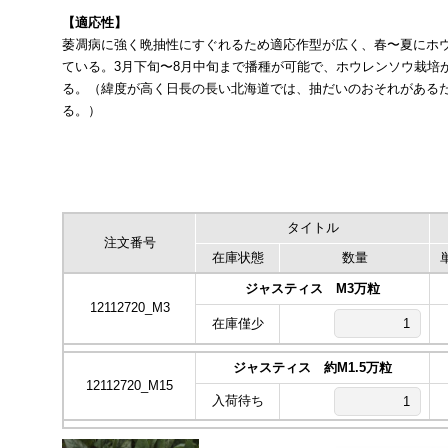
【適応性】
萎凋病に強く晩抽性にすぐれるため適応作型が広く、春〜夏にホ
ている。3月下旬〜8月中旬まで播種が可能で、ホウレンソウ栽培
る。（緯度が高く日長の長い北海道では、抽だいのおそれがあるた
る。）
タイトル
注文番号
在庫状態
数量
ジャスティス M3万粒
12112720_M3
在庫僅少
ジャスティス 約M1.5万粒
12112720_M15
入荷待ち