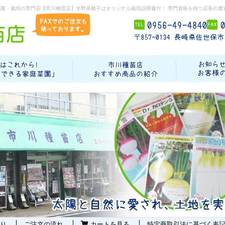
菜園・栽培の専門店【市川種苗店】全野菜種子はオリジナル栽培説明書付！ 専門資格を持つ店長の最
り
ご注文の流れ
カートを見る
特定商取引法に基づく表