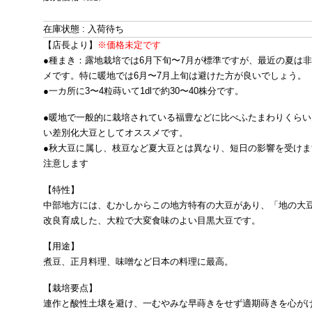
在庫状態 : 入荷待ち
【店長より】
※価格未定です
●種まき：露地栽培では6月下旬〜7月が標準ですが、最近の夏は
メです。特に暖地では6月〜7月上旬は避けた方が良いでしょう。
●一カ所に3〜4粒蒔いて1dlで約30〜40株分です。
●暖地で一般的に栽培されている福豊などに比べふたまわりくら
い差別化大豆としてオススメです。
●秋大豆に属し、枝豆など夏大豆とは異なり、短日の影響を受け
注意します
【特性】
中部地方には、むかしからこの地方特有の大豆があり、「地の大
改良育成した、大粒で大変食味のよい目黒大豆です。
【用途】
煮豆、正月料理、味噌など日本の料理に最高。
【栽培要点】
連作と酸性土壌を避け、一むやみな早蒔きをせず適期蒔きを心が