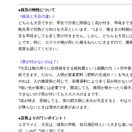
●枝豆の特性について
《枝豆と大豆の違い》
どちらも大豆ですが、早生で日長に関係なく花が付き、早蒔きで
晩生系で完熟どり向けを大豆といいます。つまり、種まきの時期
豆を早蒔きしても全く実が付きません。しかし、どちらも大豆に
じです。特に、カラスや鳩が蒔いた種をねらいにきますので、播
措置を講じてください。
《実が付かないのは？》
?大豆は根の周りに自然発生する根粒菌という細菌の力（＝空中
給できます。だから、人間が窒素肥料（肥料の主成分！）を与え
やれば、人の糖尿病と同じで、栄養過剰により全く花が咲かない
?強い光が着果には必要です。開花しても、株間が狭かったり曇
できないので莢が付いてもスカスカのままです。
?花が咲き、受精しても、実の肥大期に水分が不足すると、やは
が降らないときは灌水の必要があります。
●店長よりのワンポイント！
エダマメと、大豆は、成長の早晩、短日感応性という大きな違い
ぼ、いや(^_^)全く同じです。