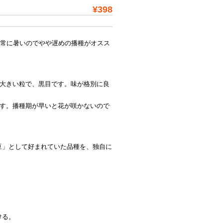
¥398
非常に暑いのでやや遅めの播種がオスス
い大きい粒で、黒目です。味が格別に良
ます。播種期が早いと花が咲かないので
豆」として好まれていた品種を、独自に
ける。