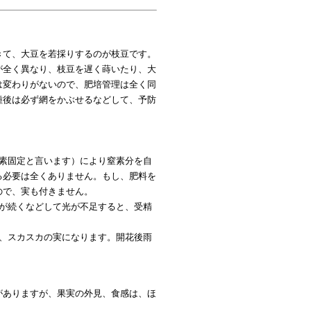
きて、大豆を若採りするのが枝豆です。
が全く異なり、枝豆を遅く蒔いたり、大
は変わりがないので、肥培管理は全く同
種後は必ず網をかぶせるなどして、予防
窒素固定と言います）により窒素分を自
る必要は全くありません。もし、肥料を
ので、実も付きません。
天が続くなどして光が不足すると、受精
り、スカスカの実になります。開花後雨
がありますが、果実の外見、食感は、ほ