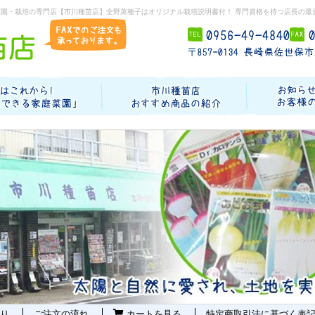
菜園・栽培の専門店【市川種苗店】全野菜種子はオリジナル栽培説明書付！ 専門資格を持つ店長の最
り
ご注文の流れ
カートを見る
特定商取引法に基づく表