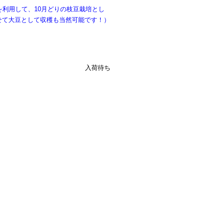
を利用して、10月どりの枝豆栽培とし
せて大豆として収穫も当然可能です！）
入荷待ち