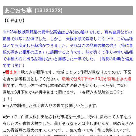
あごおち蕪 (13121272)
【店長より】
※H28年秋以降野菜の異常な高値はご存知の通りでした。蕪も台風などの
影響で非常に品薄でした。しかし、天候不順で栽培しにくい中、この品種
はとても安定した栽培ができました。それはこの品種の根の強さ（特に直
根の深さと根系の広さ）に起因するようです。味が良くて作りやすい品種
で本種の右に出る品種はないと痛感した一年でした。（店長の独断と偏見
です（笑））
●
種まき：
秋まきが標準です。地域によって作型が異なりますので、下図
を含め参考程度としてください。
暖地では8月下旬〜10月が露地まきの適
期
です。当地、佐世保では本種の馬力の良さをいかし、べたがけで3月、
露地で3月下旬から4月中旬まで蒔けます。（春蒔きも試験的にOKで
す！）
●当店で制作した説明書入りの袋でお届けいたします。
●かつで、白首大根に支配された市場を一掃し、それに変わって大半を占
有したのが青首大根でした。蕪もそうなるとは申しませんが、味の良さが
この青首蕪の最大のオススメです。。生で食べでも非常に美味しいです。