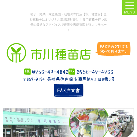
MENU
種子・野菜・家庭菜園・栽培の専門店【市川種苗店】全
野菜種子はオリジナル栽培説明書付！ 専門資格を持つ店
長の最適なアドバイスで農業や家庭菜園を強力にサポー
ト