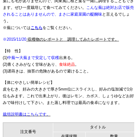
葉にも毛がありませんので、関東風に根と葉を一緒に調理することもでき
ます。ぜひ一度栽培して食べてみてください。
こんな蕪は絶対お店で販売
されることはありませんので、まさに家庭菜園の醍醐味
と言えるでしょ
う。
※蕪については
こちら
をご覧ください。
※2015/11/20
収穫物のレポートと 調理してみたレポートです。
【特 性】
(1)
中蕪〜大蕪まで安定して収穫
出来る。
(2)青くさみがなく甘味があり、
食味絶品
。
(3)遅蒔きは、抽苔の危険があるので避けること。
【体にやさしい簡単レシピ】
皮をむき、好みの大きさで厚さ5mm位にスライスし、好みの塩加減で1分
位もみます。これで出来上がり。後はレモン、カボス、しょうゆなどお好
みで味付けして下さい。また蒸し料理では最高の食卓になります。
栽培説明書はこちらです。
タイトル
注文番号
在庫状態
数量