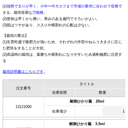
(1)
強勢で太りが早く、小中〜中大カブまで市場の要求に合わせて収穫
で
きる、栽培容易な
万能種
。
(2)形状は早くから整い、厚みのある扁円でそろいがよい。
(3)肌はツヤがあり、ス入りや根割れの心配は少ない。
【栽培の要点】
(1)生育旺盛で吸肥力が強いため、それぞれの作型やねらう大きさに応じ
た肥培をすることが大切。
(2)高温時の栽培は、葉勝ちや根割れになりやすいため過剰施肥に注意す
る
栽培説明書はこちらです
。
タイトル
注文番号
在庫状態
数量
耐病ひかり蕪 20ml
13121000
在庫僅少
耐病ひかり蕪 3.5ml