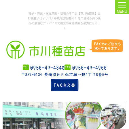
MENU
種子・野菜・家庭菜園・栽培の専門店【市川種苗店】全
野菜種子はオリジナル栽培説明書付！ 専門資格を持つ店
長の最適なアドバイスで農業や家庭菜園を強力にサポー
ト