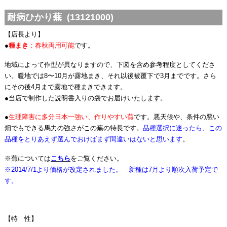
耐病ひかり蕪 (13121000)
【店長より】
●
種まき
：春秋両用可能
です。
地域によって作型が異なりますので、下図を含め参考程度としてくださ
い。暖地では8〜10月が露地まき、それ以後被覆下で3月までです。さら
にその後4月まで露地で種まきできます。
●当店で制作した説明書入りの袋でお届けいたします。
●
生理障害に多分日本一強い、作りやすい蕪
です。悪天候や、条件の悪い
畑でもできる馬力の強さがこの蕪の特長です。
品種選択に迷ったら、この
品種をとりあえず選んでおけばまず間違いはないと思います
。
※蕪については
こちら
をご覧ください。
※2014/7/1より価格が改定されました。 新種は7月より順次入荷予定で
す。
【特 性】