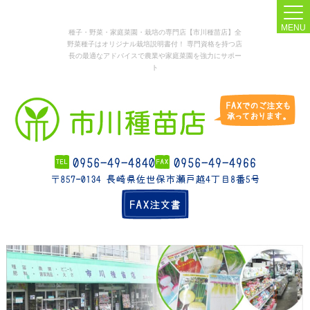
MENU
種子・野菜・家庭菜園・栽培の専門店【市川種苗店】全
野菜種子はオリジナル栽培説明書付！ 専門資格を持つ店
長の最適なアドバイスで農業や家庭菜園を強力にサポー
ト