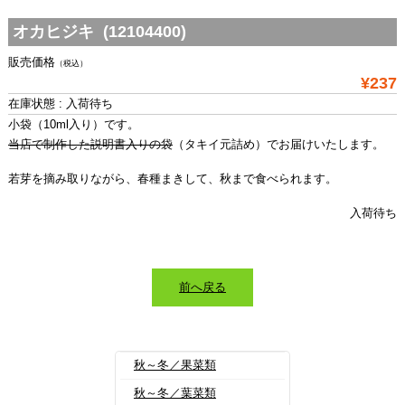
オカヒジキ (12104400)
販売価格
（税込）
¥237
在庫状態 : 入荷待ち
小袋（10ml入り）です。
当店で制作した説明書入りの袋
（タキイ元詰め）でお届けいたします。
若芽を摘み取りながら、春種まきして、秋まで食べられます。
入荷待ち
前へ戻る
秋～冬／果菜類
秋～冬／葉菜類