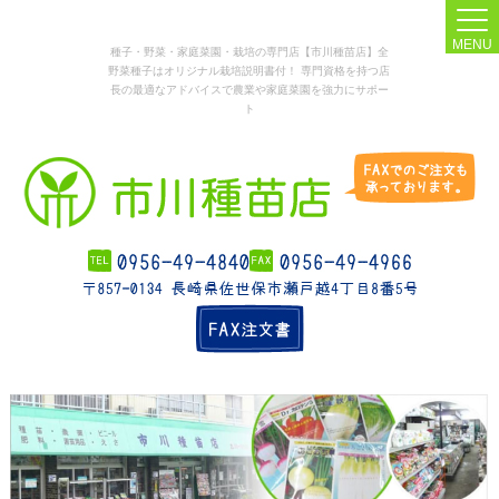
MENU
種子・野菜・家庭菜園・栽培の専門店【市川種苗店】全
野菜種子はオリジナル栽培説明書付！ 専門資格を持つ店
長の最適なアドバイスで農業や家庭菜園を強力にサポー
ト