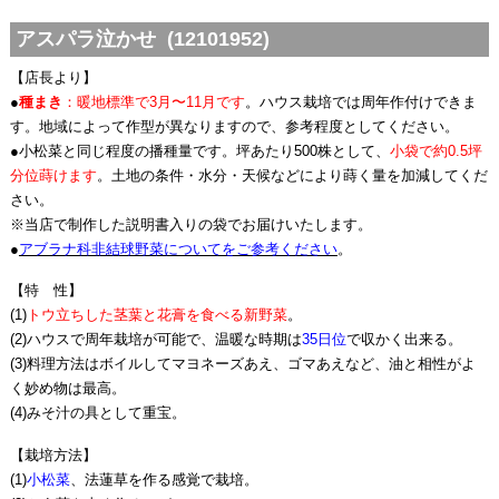
アスパラ泣かせ (12101952)
【店長より】
●
種まき
：暖地標準で3月〜11月です
。ハウス栽培では周年作付けできま
す。地域によって作型が異なりますので、参考程度としてください。
●小松菜と同じ程度の播種量です。坪あたり500株として、
小袋で約0.5坪
分位蒔けます
。土地の条件・水分・天候などにより蒔く量を加減してくだ
さい。
※当店で制作した説明書入りの袋でお届けいたします。
●
アブラナ科非結球野菜についてをご参考ください
。
【特 性】
(1)
トウ立ちした茎葉と花膏を食べる新野菜
。
(2)ハウスで周年栽培が可能で、温暖な時期は
35日位
で収かく出来る。
(3)料理方法はボイルしてマヨネーズあえ、ゴマあえなど、油と相性がよ
く妙め物は最高。
(4)みそ汁の具として重宝。
【栽培方法】
(1)
小松菜
、法蓮草を作る感覚で栽培。