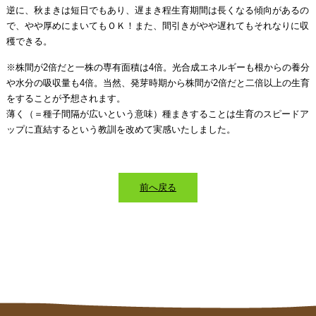
逆に、秋まきは短日でもあり、遅まき程生育期間は長くなる傾向があるの
で、やや厚めにまいてもＯＫ！また、間引きがやや遅れてもそれなりに収
穫できる。
※株間が2倍だと一株の専有面積は4倍。光合成エネルギーも根からの養分
や水分の吸収量も4倍。当然、発芽時期から株間が2倍だと二倍以上の生育
をすることが予想されます。
薄く（＝種子間隔が広いという意味）種まきすることは生育のスピードア
ップに直結するという教訓を改めて実感いたしました。
前へ戻る