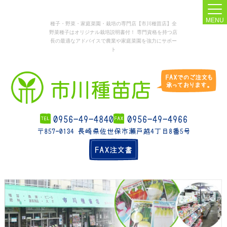
MENU
種子・野菜・家庭菜園・栽培の専門店【市川種苗店】全
野菜種子はオリジナル栽培説明書付！ 専門資格を持つ店
長の最適なアドバイスで農業や家庭菜園を強力にサポー
ト