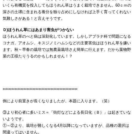
いくら有機質を投入してもほうれん草はうまく栽培できません。60ｃｍの
深さの土壌に含まれる養分を独り占めにしなければ上手く育ってくれない
気難しさがある！と言えそうです。
Ｄ)ほうれん草にはあまり害虫がつかない
ほうれん草のべと病は深刻化しています。しかしアブラナ科で問題になる
コナガ、アオムシ、キスジノミハムシなどの主要害虫はほうれん草を嫌い
ます。秋～早春の栽培では無農薬栽培さえ簡単に行えます。だから葉物野
菜の王様たりうるのかもしれません！？
**************************************************
例により前置きが長くなりましたが、本題に入ります。（笑）
③より初心者に多いミス＝「街灯などによる長日化（Ｂ）」は起きていな
いようです。
①～②より、栽培が難しくなる4月以降になっていますが、品種の選択は
間違ってはいません。