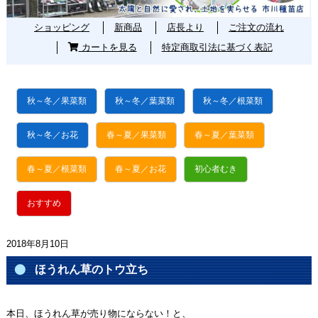
ショッピング
新商品
店長より
ご注文の流れ
カートを見る
特定商取引法に基づく表記
秋～冬／果菜類
秋～冬／葉菜類
秋～冬／根菜類
秋～冬／お花
春～夏／果菜類
春～夏／葉菜類
春～夏／根菜類
春～夏／お花
初心者むき
おすすめ
2018年8月10日
ほうれん草のトウ立ち
本日、ほうれん草が売り物にならない！と、