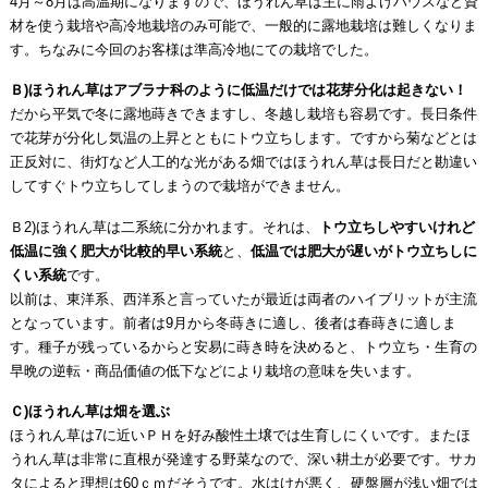
4月～8月は高温期になりますので、ほうれん草は主に雨よけハウスなど資
材を使う栽培や高冷地栽培のみ可能で、一般的に露地栽培は難しくなりま
す。ちなみに今回のお客様は準高冷地にての栽培でした。
Ｂ)ほうれん草はアブラナ科のように低温だけでは花芽分化は起きない！
だから平気で冬に露地蒔きできますし、冬越し栽培も容易です。長日条件
で花芽が分化し気温の上昇とともにトウ立ちします。ですから菊などとは
正反対に、街灯など人工的な光がある畑ではほうれん草は長日だと勘違い
してすぐトウ立ちしてしまうので栽培ができません。
Ｂ2)ほうれん草は二系統に分かれます。それは、
トウ立ちしやすいけれど
低温に強く肥大が比較的早い系統
と、
低温では肥大が遅いがトウ立ちしに
くい系統
です。
以前は、東洋系、西洋系と言っていたが最近は両者のハイブリットが主流
となっています。前者は9月から冬蒔きに適し、後者は春蒔きに適しま
す。種子が残っているからと安易に蒔き時を決めると、トウ立ち・生育の
早晩の逆転・商品価値の低下などにより栽培の意味を失います。
Ｃ)ほうれん草は畑を選ぶ
ほうれん草は7に近いＰＨを好み酸性土壌では生育しにくいです。またほ
うれん草は非常に直根が発達する野菜なので、深い耕土が必要です。サカ
タによると理想は60ｃｍだそうです。水はけが悪く、硬盤層が浅い畑では