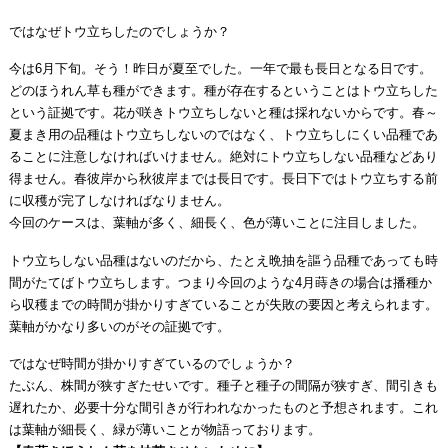
ではなぜトウ立ちしたのでしょうか？
今は6月下旬。そう！昨日が夏至でした。一年で最も長日となる日です。
どのほうれん草も種ができます。種が存在するということはトウ立ちした
という証拠です。花が咲きトウ立ちしないと種は採れないからです。春～
夏まき用の品種はトウ立ちしないのではなく、トウ立ちしにくい品種であ
ることに注意しなければいけません。絶対にトウ立ちしない品種などあり
得ません。春彼岸から秋彼岸までは長日です。長日下ではトウ立ちする前
に収穫が完了しなければなりません。
今回のケースは、葉軸が多く、細長く、色が薄いことに注目しました。
トウ立ちしない品種はないのだから、たとえ晩抽を謳う品種であっても時
間がたてばトウ立ちします。つまり今回のような4月蒔きの場合は播種か
ら収穫までの時間が掛かりすぎていることが失敗の要因と考えられます。
葉軸がかなり多いのがその証拠です。
ではなぜ時間が掛かりすぎているのでしょうか？
たぶん、株間が狭すぎたせいです。種子と種子の間隔が狭すぎ、間引きも
遅れたか、必要十分な間引きが行われなかったものと予想されます。これ
は葉軸が細長く、緑が薄いことが物語っております。