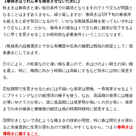
【春蒔きほうれん草を抽苔させないために】
秋まきは春蒔きと違い短日条件での栽培となりますのでトウ立ちが問題と
なることはまずありません。繰り返しますが、春蒔きは3月下旬の春彼岸
を超えると必ず長日になるので、いかなる晩抽系品種を使ってもいずれは
トウ立ちします。だから、春蒔きの場合はトウ立ち前に栽培が完了するよ
うに早く生育させることが絶対的な必要条件ということになります。
（晩抽系の品種選択と十分な有機質や石灰の施肥は既知の前提として）箇
条書きにしてみます。
①Ｃにより、小松菜なのと違い畑を選ぶので、水はけのよい耕土の深い畑
を選ぶ。特に、梅雨に向かう時期には高畝にするなど排水には特に留意す
る。
②短期間で生育させるためには不揃いな発芽は禁物。一斉発芽させるよう
にプライミングなどの処理済の種子を使う。なお、高温期の発芽には種皮
が薄いＭクラスが良い。逆に低温期には発芽勢が強いＬの方が良い。発芽
までの水分確保と播種後の鎮圧は他の時期同様特に留意すること。
③間引きしないで済むような種まきの技術が理想。特に春は間引きが遅れ
ると加速度的に生育が遅れるので抽苔しやすくなるから。つまり
春蒔きは
薄蒔きに徹すること
。