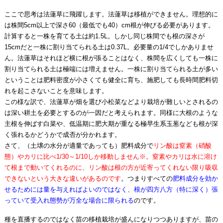
ここで思考は法蓮草に飛躍します。法蓮草は移植ができません。理想的に
は株間5cm以上で深さ60（最低でも40）cm根が伸びる必要があります。
計算すると一株を育てる土は約1.5L。しかし同じ株間でも根の深さが
15cmだと一株に割り当てられる土は0.37L。必要量の1/4でしかありませ
ん。法蓮草はそれほど横に根が張ることはなく、株間を広くしても一株に
割り当てられる土は極端には増えません。一株に割り当てられる土が多い
ということは肥料密度が小さくても健全に育ち、施肥しても長時間肥料切
れを起こさないことを意味します。
この様な訳で、法蓮草が畑を選び小松菜などより栽培が難しいとされるの
は深い耕土を必要とするのが一因だと考えられます。同様に大根のような
主根を伸ばす白菜や、低温期に肥大期が重なる極早生系玉葱なども根が深
く張れるかどうかで成否が分かれます。
さて、（土壌の水分が適量であっても）肥料成分で
リン酸は窒素（硝酸
態）やカリに比べ1/30～1/10しか移動しません※。窒素やカリは水に溶け
て根まで動いてくれるのに、リン酸は根の方が近寄ってくれない限り吸収
できないという大きな違いがあるのです
。つまりすべての
肥料成分を効か
せるためには量を与えればよいのではなく、根が四方八方（特に深く）張
っていて受入れ態勢が万全な場合に限られる
のです。
種を直播するのではなく苗の移植栽培が盛んになりつつありますが、苗の