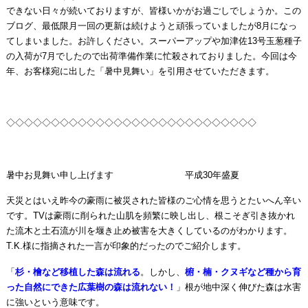
できない日々が続いておりますが、皆様いかがお過ごしでしょうか。この
ブログ、最低限月一回の更新は続けようと頑張っていましたが8月になっ
てしまいました。お許しください。スーパーアップや加津佐13号玉葱種子
の入荷が7月でしたので出荷準備作業に忙殺されておりました。今回は今
年、お客様宛に出した「暑中見舞い」を引用させていただきます。
◇◇◇◇◇◇◇◇◇◇◇◇◇◇◇◇◇◇◇◇◇◇◇◇◇◇◇◇
暑中お見舞い申し上げます 平成30年盛夏
天災とはいえ昨今の豪雨に被災された皆様のご心情を思うとたいへん辛い
です。TVは豪雨に削られた山肌を頻繁に映し出し、根こそぎ引き抜かれ
た流木と土石流が川を堰き止め被害を大きくしているのがわかります。
T.K.様に指摘された一言が印象的だったのでご紹介します。
「
杉・檜など移植した森は流れる
。しかし、
椨・楠・クヌギなど種から育
った自然にできた広葉樹の森は流れない！
」根が地中深く伸びた森は水害
に強いという意味です。