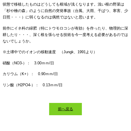
状態で移植したものはどうしても根域が浅くなります。浅い根の野菜は
「杉や檜の森」のように自然の突発事故（台風、大雨、干ばつ、寒害、少
日照・・・）に弱くなるのは偶然ではないと思います。
前作にイネ科の緑肥（特にトウモロコシが有効）を作ったり、物理的に深
耕したり・・・、深く根を張らせる技術を今一度考える必要があるのでは
ないでしょうか。
※土壌中でのイオンの移動速度 （Jungk、1991より）
硝酸（NO3-）： 3.00ｍｍ/日
カリウム（K+）： 0.90ｍｍ/日
リン酸（H2PO4-）： 0.13ｍｍ/日
前へ戻る