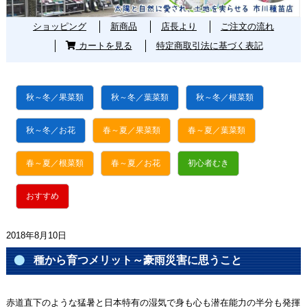
ショッピング
新商品
店長より
ご注文の流れ
カートを見る
特定商取引法に基づく表記
秋～冬／果菜類
秋～冬／葉菜類
秋～冬／根菜類
秋～冬／お花
春～夏／果菜類
春～夏／葉菜類
春～夏／根菜類
春～夏／お花
初心者むき
おすすめ
2018年8月10日
種から育つメリット～豪雨災害に思うこと
赤道直下のような猛暑と日本特有の湿気で身も心も潜在能力の半分も発揮