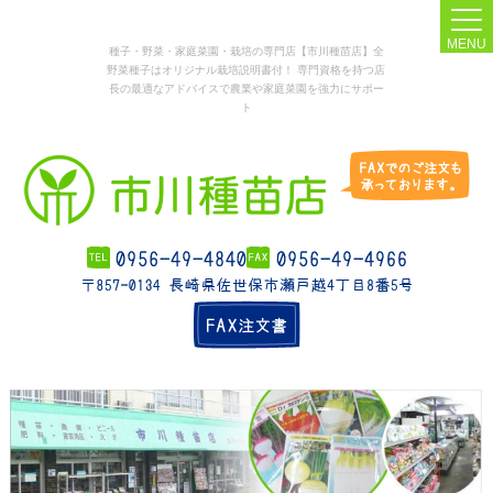
MENU
種子・野菜・家庭菜園・栽培の専門店【市川種苗店】全
野菜種子はオリジナル栽培説明書付！ 専門資格を持つ店
長の最適なアドバイスで農業や家庭菜園を強力にサポー
ト