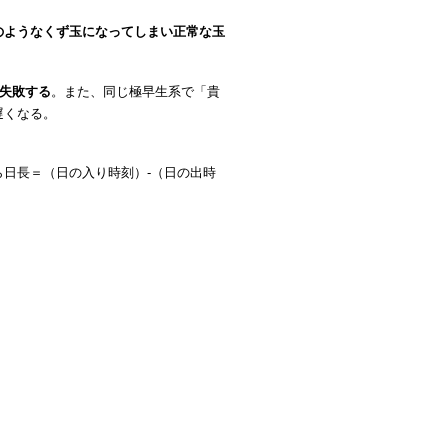
のようなくず玉になってしまい正常な玉
て失敗する
。また、同じ極早生系で「貴
遅くなる。
日長＝（日の入り時刻）-（日の出時