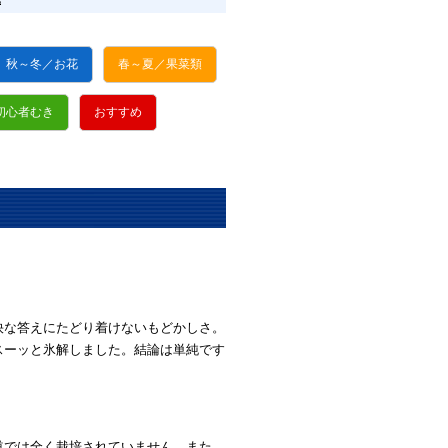
秋～冬／お花
春～夏／果菜類
初心者むき
おすすめ
快な答えにたどり着けないもどかしさ。
スーッと氷解しました。結論は単純です
道では全く栽培されていません。また、