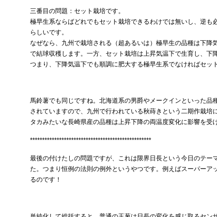
三番目の問題：セット栽培です。
極早生系ならばどれでもセット栽培できるわけでは無いし、逆も
らしいです。
なぜなら、九州で栽培される（超あるいは）極早生の品種は下降
で結球収穫します。一方、セット栽培は上昇気温下で生育し、下
つまり、下降気温下でも順調に肥大する極早生系でなければセッ
馬鈴薯でも同じですね。北海道系の男爵やメークインといった品
されていますので、九州で行われている秋蒔きという二期作栽培
タカみたいな長崎県産の品種は上昇下降の両温度変化に影響を受
**************************************************
最後の付けたしの問題ですが、これは限界日長という今日のテー
た。つまり恒例の法則の例外というやつです。例えばスーパーアッ
るのです！
単純化して総括すると、普通の玉葱は日長の変化を感じ取るセン