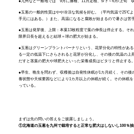
●九州など一般地では 9月に播種、11月定植、5/下～6月/上旬 
●玉葱の一般的性質はやや冷涼な気候を好む。（平均気温で25℃よ
手元にはある。）また、高温になると腐敗が始まるので暑さは苦
●玉葱は発芽後、上限：本葉13枚程度で葉の伸長は停止する。そ
限界日長を超えると結球＝球の肥大が始まる。
●玉葱はグリーンプラントバーナリという、花芽分化の特性があ
る一定の低温下にさらされると花芽が分化し、その後の気温の上
だすと茎葉の肥大や球肥大といった栄養成長はピタリと停止する
●早生、晩生を問わず、収穫後は自発性休眠が1カ月続く、その後
養状態や天候要因などにより1カ月以上の休眠が続く。その休眠
っている。
まずは先の問いの答えをご披露しましょう。
①北海道の玉葱を九州で栽培すると正常な肥大はしないし100％