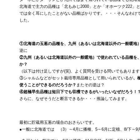
北海道で主力の品種は「北もみじ2000」とか「オホーツク222」
では全く耳にしたことがない品種ばかりです。・・・そんなわけ
した。
①北海道の玉葱の品種を、九州（あるいは北海道以外の一般暖地
逆に
②九州（あるいは北海道以外の一般暖地）で使われている品種を
か？
（以下は付け足しですが(笑)、よく質問を受ける問いでもあります
③シャルムなどがセット栽培専用品種として用いられているが
、
使うことができるのだろうか？
またその逆は？
④超極早生品種は短日下でも収穫できるがいったいなぜだろう！
さらに、なぜそうだと断言できるか・・・推論してみます。
最初に貯蔵用玉葱の場合のおさらいです。
●一般に北海道では （3）～4月に播種、5～6月に定植、8/下～