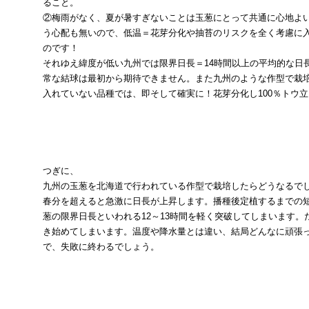
ること。
②梅雨がなく、夏が暑すぎないことは玉葱にとって共通に心地よ
う心配も無いので、低温＝花芽分化や抽苔のリスクを全く考慮に
のです！
それゆえ緯度が低い九州では限界日長＝14時間以上の平均的な日
常な結球は最初から期待できません。また九州のような作型で栽
入れていない品種では、即そして確実に！花芽分化し100％トウ
つぎに、
九州の玉葱を北海道で行われている作型で栽培したらどうなるで
春分を超えると急激に日長が上昇します。播種後定植するまでの
葱の限界日長といわれる12～13時間を軽く突破してしまいます
き始めてしまいます。温度や降水量とは違い、結局どんなに頑張
で、失敗に終わるでしょう。