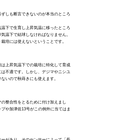
必ずしも断言できないのが本当のところ
気温下で生育し上昇気温に移ったところ
降気温下で結球しなければなりません。
ト栽培には使えないということです。
種は上昇気温下での栽培に特化して育成
には不適です。しかし、デジマやニシユ
けないので秋蒔きにも使えます。
マの整合性をとるために付け加えまし
プや加津佐13号がこの例外に当てはま
サーがあり、そのセンサーによって「長