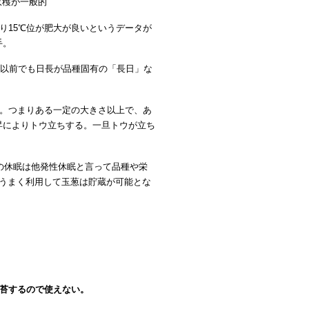
収穫が一般的
り15℃位が肥大が良いというデータが
手。
れ以前でも日長が品種固有の「長日」な
る。つまりある一定の大きさ以上で、あ
昇によりトウ立ちする。一旦トウが立ち
。
の休眠は他発性休眠と言って品種や栄
をうまく利用して玉葱は貯蔵が可能とな
抽苔するので使えない。