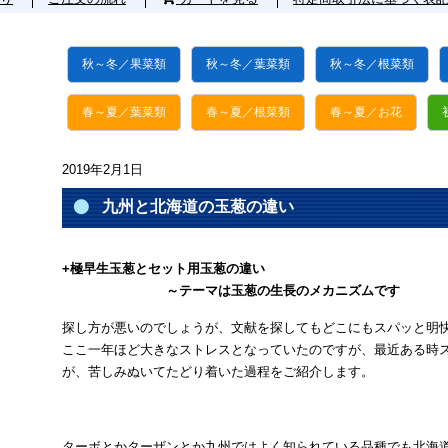
秋～冬／果菜類
秋～冬／葉菜類
秋～冬／根菜類
春～夏／葉菜類
春～夏／根菜類
春～夏／お花
2019年2月1日
九州と北海道の玉葱の違い
+極早生玉葱とセット用玉葱の違い
～テーマは玉葱の生長のメカニズムです
探し方が悪いのでしょうが、文献を探してもどこにもスパッと明
ここ一年ほど大きなストレスとなっていたのですが、最近ある時
が、苦しみぬいてたどり着いた過程をご紹介します。
ターボとかターザンとか九州ではよく知られている品種でも北海