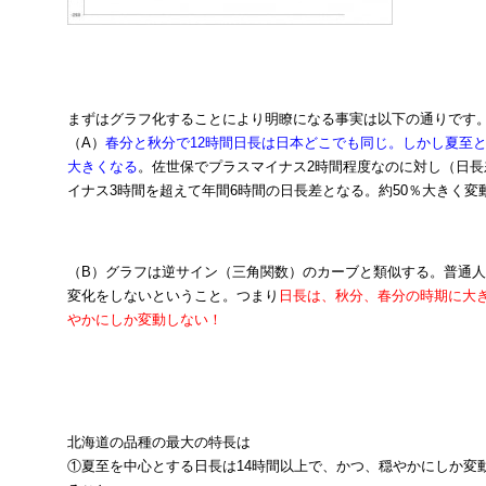
まずはグラフ化することにより明瞭になる事実は以下の通りです
（A）
春分と秋分で12時間日長は日本どこでも同じ。しかし夏至
大きくなる
。佐世保でプラスマイナス2時間程度なのに対し（日長
イナス3時間を超えて年間6時間の日長差となる。約50％大きく変
（B）グラフは逆サイン（三角関数）のカーブと類似する。普通
変化をしないということ。つまり
日長は、秋分、春分の時期に大
やかにしか変動しない！
北海道の品種の最大の特長は
①夏至を中心とする日長は14時間以上で、かつ、穏やかにしか変