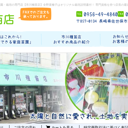
菜園・栽培の専門店【市川種苗店】全野菜種子はオリジナル栽培説明書付！ 専門資格を持つ店長の最
り
ご注文の流れ
カートを見る
特定商取引法に基づく表