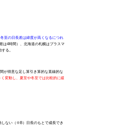
。
と冬至の日長差は緯度が高くなるにつれ
差は4時間）、北海道の札幌はプラスマ
動する。
人間が得意な足し算引き算的な直線的な
きく変動し、夏至や冬至では比較的に緩
動しない（※B）日長のもとで成長でき