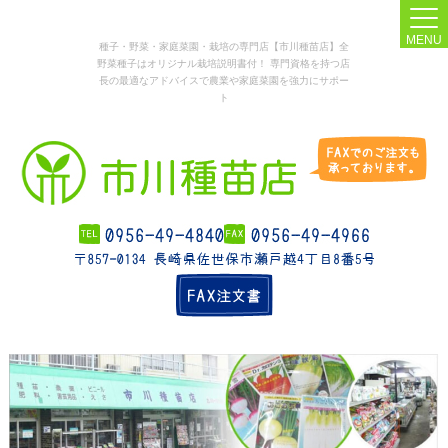
MENU
種子・野菜・家庭菜園・栽培の専門店【市川種苗店】全
野菜種子はオリジナル栽培説明書付！ 専門資格を持つ店
長の最適なアドバイスで農業や家庭菜園を強力にサポー
ト