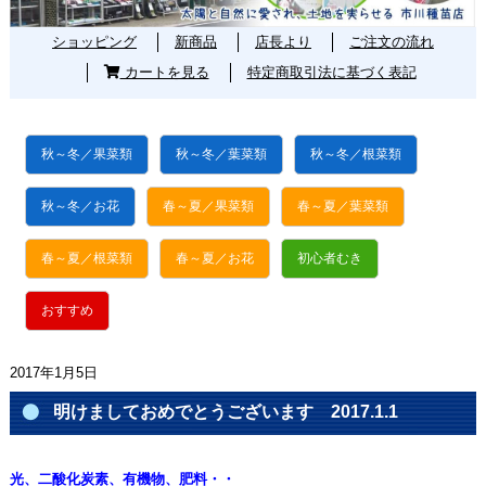
ショッピング
新商品
店長より
ご注文の流れ
カートを見る
特定商取引法に基づく表記
秋～冬／果菜類
秋～冬／葉菜類
秋～冬／根菜類
秋～冬／お花
春～夏／果菜類
春～夏／葉菜類
春～夏／根菜類
春～夏／お花
初心者むき
おすすめ
2017年1月5日
明けましておめでとうございます 2017.1.1
光、二酸化炭素、有機物、肥料・・