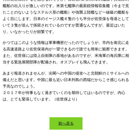
艦船の出入りが激しいのです。米第七艦隊の最新鋭情報収集艦（今まで見
たことのないようなステルス形の艦船）や強襲上陸艦など一線級の艦船を
よく目にします。日本のイージス艦６隻のうち半分が佐世保を母港として
いて３隻が並んで係留されているのですが普通なんですが、最近はいた
り、いなかったりが頻繁です。
かつてはこのような情報は軍事機密だったのでしょうが、市内を南北に走
る高速道路より佐世保港内が一望できるので誰でも簡単に観察できます。
また、佐世保には陸上自衛隊の基地があるのですが、米海軍の海兵隊に相
当する緊急展開部隊が配備され、オスプレイも飛んできます。
あまり報道されませんが、尖閣への中国の侵攻へと北朝鮮のミサイルへの
備えだと思います。中国に最も近い日本列島の西端だからこそ感じられる
予兆なのでしょう。
２０１７年が何事もなく過ぎていくのを期待してはいるのですが、内心
は、とても緊張しています。（佐世保より）
前へ戻る