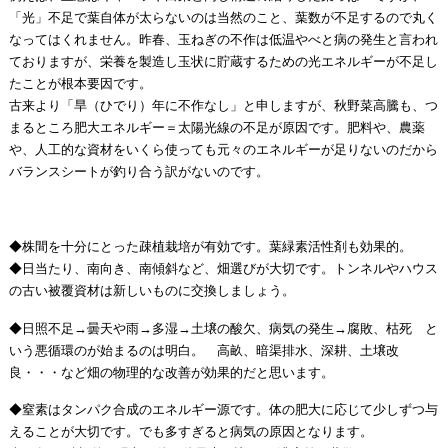
「光」不足で葉自体が太らないのは当然のこと、葉数が不足するので丸く
なってはくれません。昨春、玉ねぎの不作は低温やべと病の発生と言われ
ておりますが、栄養を製造し玉状に貯蔵するための光エネルギーが不足し
たことが根本要因です。
古来より「旱（ひでり）年に不作なし」と申しますが、秋野菜高騰も、つ
まるところ肥大エネルギー＝太陽光線の不足が原因です。肥料や、農薬
や、人工的な資材をいくら使っても元々のエネルギーが足りないのだから
バランスシートが釣り合う訳がないのです。
◆株間を十分にとった疎植栽培が有効です。葉緑素活性剤も効果的。
◆日当たり、南向き、南傾斜など、畑選びが大切です。トンネルやハウス
の古い被覆資材は新しいものに交換しましょう。
◆日照不足→曇天や雨→多湿→土壌の酸欠、病気の発生→腐敗、枯死 と
いう悪循環のが始まるのは明白。 高畝、暗渠排水、深耕、土壌改
良・・・など畑の物理的な改善が効果的だと思います。
◆窒素はタンパク合成のエネルギー源です。体の肥大に応じて少しずつ与
えることが大切です。でも多すぎると病気の原因となります。