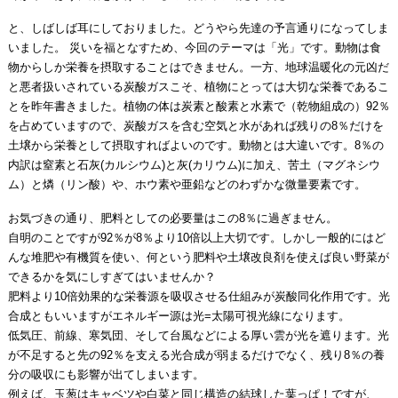
と、しばしば耳にしておりました。どうやら先達の予言通りになってしま
いました。 災いを福となすため、今回のテーマは「光」です。動物は食
物からしか栄養を摂取することはできません。一方、地球温暖化の元凶だ
と悪者扱いされている炭酸ガスこそ、植物にとっては大切な栄養であるこ
とを昨年書きました。植物の体は炭素と酸素と水素で（乾物組成の）92％
を占めていますので、炭酸ガスを含む空気と水があれば残りの8％だけを
土壌から栄養として摂取すればよいのです。動物とは大違いです。8％の
内訳は窒素と石灰(カルシウム)と灰(カリウム)に加え、苦土（マグネシウ
ム）と燐（リン酸）や、ホウ素や亜鉛などのわずかな微量要素です。
お気づきの通り、肥料としての必要量はこの8％に過ぎません。
自明のことですが92％が8％より10倍以上大切です。しかし一般的にはど
んな堆肥や有機質を使い、何という肥料や土壌改良剤を使えば良い野菜が
できるかを気にしすぎてはいませんか？
肥料より10倍効果的な栄養源を吸収させる仕組みが炭酸同化作用です。光
合成ともいいますがエネルギー源は光=太陽可視光線になります。
低気圧、前線、寒気団、そして台風などによる厚い雲が光を遮ります。光
が不足すると先の92％を支える光合成が弱まるだけでなく、残り8％の養
分の吸収にも影響が出てしまいます。
例えば、玉葱はキャベツや白菜と同じ構造の結球した葉っぱ！ですが、