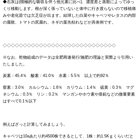
◆石灰は(積極的な吸収を伴う他元素に比べ)、濃度差と蒸散によってゆっ
くり移動します。根が深く張っていないと体中に行き渡らないので移植痛
みや老化苗では欠乏症が出ます。結球した白菜やキャベツやレタスの内部
の腐敗、トマトの尻腐れ、ネギの葉先枯れなどが具体例です。
◇◇◇◇◇◇◇◇◇◇◇◇◇◇◇◇◇◇◇◇◇◇◇◇◇◇◇◇
※なお、乾物組成のデータは全肥商連発行/施肥の理論と実際より引用い
たしました。
炭素：45.4％ 酸素：41.0％ 水素：5.5％ 以上で約92％
窒素：3.0％ カルシウム：1.8％ カリウム：1.4％ 硫黄：0.3％ マグ
ネシウム：0.3％ リン：0.2％ マンガンやホウ素や亜鉛などの微量要素
はすべて0.1％以下
例えばざっと計算してみましょう。
キャベツは10aあたり約4500株できるとして、1株：約1.5Kｇくらいだと