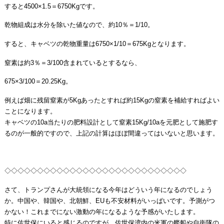
すると4500×1.5＝6750Kgです。
乾物組成は水分を除いた値なので、約10％＝1/10。
すると、キャベツの乾物重量は6750×1/10＝675Kgとなります。
窒素は約3％＝3/100含まれているとするなら、
675×3/100＝20.25Kg。
例えば畑に残留窒素が5Kgあったとすれば約15Kgの窒素を補給すればよい
ことになります。
キャベツの10a当たりの肥料設計として窒素15Kg/10aを元肥として施肥す
るのが一般的ですので、上記の計算はほぼ間違ってはいないと思います。
◇◇◇◇◇◇◇◇◇◇◇◇◇◇◇◇◇◇◇◇◇◇◇◇◇◇◇◇
さて、トランプさんが大統領になる今年はどういう年になるのでしょう
か。中国や、韓国や、北朝鮮、EUも不安材料がいっぱいです。予測がつ
かない！これまでにない激動の年になるような予感がいたします。
特に佐世保にいると感じるのですが、佐世保湾内の米軍の艦船や自衛隊の