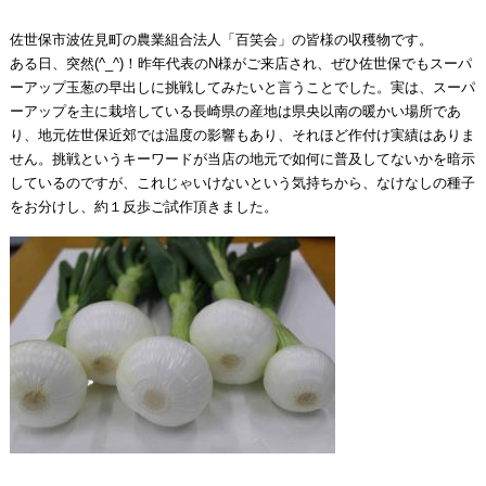
佐世保市波佐見町の農業組合法人「百笑会」の皆様の収穫物です。
ある日、突然(^_^)！昨年代表のN様がご来店され、ぜひ佐世保でもスーパ
ーアップ玉葱の早出しに挑戦してみたいと言うことでした。実は、スーパ
ーアップを主に栽培している長崎県の産地は県央以南の暖かい場所であ
り、地元佐世保近郊では温度の影響もあり、それほど作付け実績はありま
せん。挑戦というキーワードが当店の地元で如何に普及してないかを暗示
しているのですが、これじゃいけないという気持ちから、なけなしの種子
をお分けし、約１反歩ご試作頂きました。