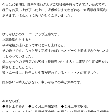
今日は代表N様、理事M様わざわざご収穫物を持ってきて頂いたのです。
種子をお買い上げ頂いた上に、収穫報告までわざわざご来店頂種屋冥利に
尽きます。ほんとうにありがとうございました。
ぴっかぴかのスーパーアップ玉葱です。
上記作型からすると、
やや定植が遅いようですねと申し上げると、
その通りです。もっと早く定植すればもっとピークを前進できたかもとお
っしゃっていました。
気になったので当店のお客様（長崎県内4～５人）に電話で生育状態をお
聞きしましたところ、
皆さん一様に、昨年より生育が遅れている・・・・との事でした。
雨が多い＝晴天が少ない、寒いから？の声が大半です。
本来ならば、
◆９月上旬蒔き ◆１０月上中旬定植 ◆２月上中旬収穫。
のところでしょうが、島原地区南部でも現在で３割程度の収穫終了程度だ