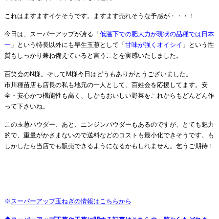
これはますますイケそうです。ますます売れそうな予感が・・・！
今日は、スーパーアップが誇る「
低温下での肥大力が現状の品種では日本
一
」という特長以外にも早生玉葱として「
甘味が強くオイシイ
」という性
質もしっかり兼ね備えていると言うことを実感いたしました。
百笑会のN様。そしてM様今日はどうもありがとうございました。
市川種苗店も店長の私も地元の一人として、百姓会を応援してます。安
全・安心かつ機能性も高く、しかもおいしい野菜をこれからもどんどん作
って下さいね。
この玉葱パウダー、あと、ニンジンパウダーもあるのですが、とても魅力
的で、重量がかさまないので送料などのコストも最小化できそうです。も
しかしたら当店でも販売できるようになるかもしれません。乞うご期待！
※
スーパーアップ玉ねぎの情報はこちらから