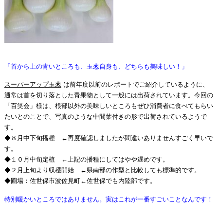
「首から上の青いところも、玉葱自身も、どちらも美味しい！」
スーパーアップ玉葱
は前年度以前のレポートでご紹介しているように、
通常は首を切り落とした青果物として一般には出荷されています。今回の
「百笑会」様は、根部以外の美味しいところもぜひ消費者に食べてもらい
たいとのことで、写真のような中間葉付きの形で出荷されているようで
す。
◆８月中下旬播種 ←再度確認しましたが間違いありませんすごく早いで
す。
◆１０月中旬定植 ←上記の播種にしてはやや遅めです。
◆２月上旬より収穫開始 ←県南部の作型と比較しても標準的です。
◆圃場：佐世保市波佐見町←佐世保でも内陸部です。
特別暖かいところではありません。実はこれが一番すごいことなんです！