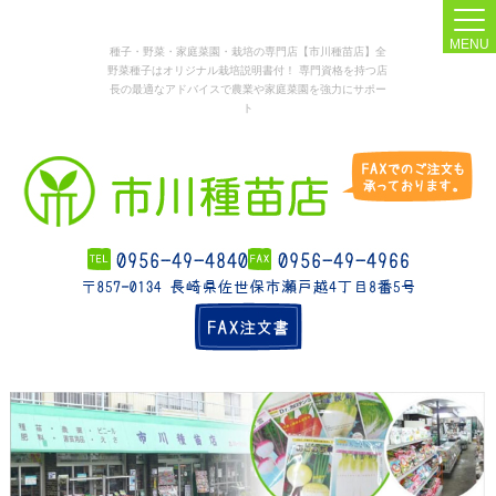
MENU
種子・野菜・家庭菜園・栽培の専門店【市川種苗店】全
野菜種子はオリジナル栽培説明書付！ 専門資格を持つ店
長の最適なアドバイスで農業や家庭菜園を強力にサポー
ト