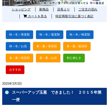
ショッピング
新商品
店長より
ご注文の流れ
カートを見る
特定商取引法に基づく表記
秋～冬／果菜類
秋～冬／葉菜類
秋～冬／根菜類
秋～冬／お花
春～夏／果菜類
春～夏／葉菜類
春～夏／根菜類
春～夏／お花
初心者むき
おすすめ
2015年3月3日
スーパーアップ玉葱 できました！ ２０１５年第
一便