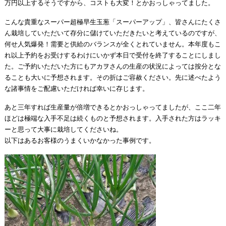
万円以上するそうですから、コストも大変！とかおっしゃってました。
こんな貴重なスーパー超極早生玉葱「スーパーアップ」、皆さんにたくさ
ん栽培していただいて存分に儲けていただきたいと考えているのですが、
何せ人気爆発！需要と供給のバランスが全くとれていません。本年度もこ
れ以上予約をお受けするわけにいかず本日で受付を終了することにしまし
た。ご予約いただいた方にもアカヲさんの生産の状況によっては按分とな
ることも大いに予想されます。その折はご容赦ください。先に述べたよう
な諸事情をご配慮いただければ幸いに存じます。
あと三年すれば生産量が倍増できるとかおっしゃってましたが、ここ二年
ほどは極端な入手不足は続くものと予想されます。入手された方はラッキ
ーと思って大事に栽培してくださいね。
以下はあるお客様のうまくいかなかった事例です。