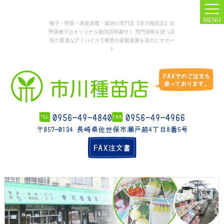
MENU
種子・野菜・家庭菜園・栽培の専門店【市川種苗店】全
野菜種子はオリジナル栽培説明書付！ 専門資格を持つ店
長の最適なアドバイスで農業や家庭菜園を強力にサポー
ト