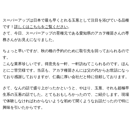
スーパーアップは日本で最も早くとれる玉葱として注目を浴びている品種
です！
詳しくはこちらをご覧ください
。
さて、今日、スーパーアップの育種元である愛知県のアカヲ種苗さんの専
務さんがお見えになりました。
ちょっと早いですが、秋の種の予約のために取引先を回っておられるので
す。
こんな業界珍しいです。得意先を一軒、一軒訪ねてこられるのです。ほん
とにご苦労様です。当店も、アカヲ種苗さんには父の代からお世話になっ
ており感謝しておりますが、仁義に厚い会社だと特に信頼しております。
さて、なんの話で盛り上がったかというと、やはり、玉葱、それも超極早
生系の玉葱の話でした。とてもおもしろかったので、ご紹介します。現場
で体験しなければわからないような初めて聞くようなお話だったので特に
興味を引いたからです。