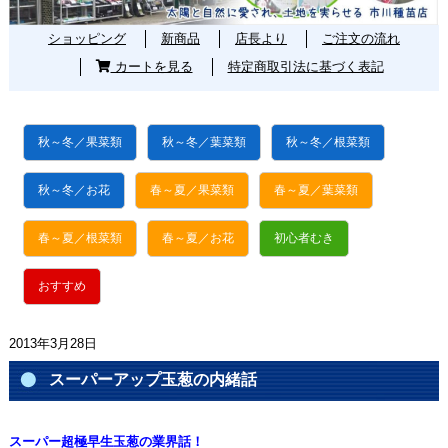
ショッピング
新商品
店長より
ご注文の流れ
カートを見る
特定商取引法に基づく表記
秋～冬／果菜類
秋～冬／葉菜類
秋～冬／根菜類
秋～冬／お花
春～夏／果菜類
春～夏／葉菜類
春～夏／根菜類
春～夏／お花
初心者むき
おすすめ
2013年3月28日
スーパーアップ玉葱の内緒話
スーパー超極早生玉葱の業界話！