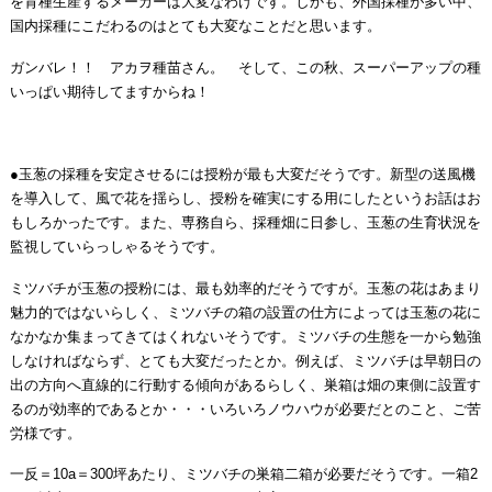
を育種生産するメーカーは大変なわけです。しかも、外国採種が多い中、
国内採種にこだわるのはとても大変なことだと思います。
ガンバレ！！ アカヲ種苗さん。 そして、この秋、スーパーアップの種
いっぱい期待してますからね！
●玉葱の採種を安定させるには授粉が最も大変だそうです。新型の送風機
を導入して、風で花を揺らし、授粉を確実にする用にしたというお話はお
もしろかったです。また、専務自ら、採種畑に日参し、玉葱の生育状況を
監視していらっしゃるそうです。
ミツバチが玉葱の授粉には、最も効率的だそうですが。玉葱の花はあまり
魅力的ではないらしく、ミツバチの箱の設置の仕方によっては玉葱の花に
なかなか集まってきてはくれないそうです。ミツバチの生態を一から勉強
しなければならず、とても大変だったとか。例えば、ミツバチは早朝日の
出の方向へ直線的に行動する傾向があるらしく、巣箱は畑の東側に設置す
るのが効率的であるとか・・・いろいろノウハウが必要だとのこと、ご苦
労様です。
一反＝10a＝300坪あたり、ミツバチの巣箱二箱が必要だそうです。一箱2