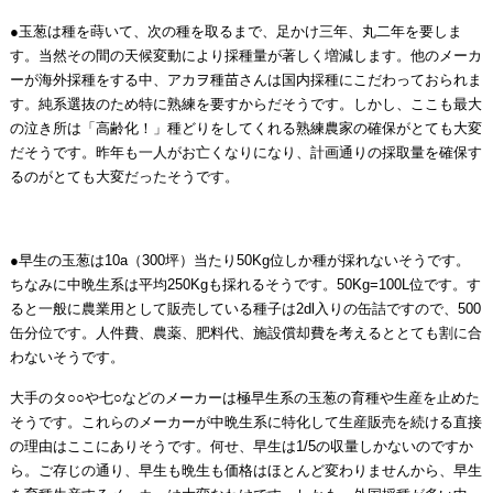
●玉葱は種を蒔いて、次の種を取るまで、足かけ三年、丸二年を要しま
す。当然その間の天候変動により採種量が著しく増減します。他のメーカ
ーが海外採種をする中、アカヲ種苗さんは国内採種にこだわっておられま
す。純系選抜のため特に熟練を要すからだそうです。しかし、ここも最大
の泣き所は「高齢化！」種どりをしてくれる熟練農家の確保がとても大変
だそうです。昨年も一人がお亡くなりになり、計画通りの採取量を確保す
るのがとても大変だったそうです。
●早生の玉葱は10a（300坪）当たり50Kg位しか種が採れないそうです。
ちなみに中晩生系は平均250Kgも採れるそうです。50Kg=100L位です。す
ると一般に農業用として販売している種子は2dl入りの缶詰ですので、500
缶分位です。人件費、農薬、肥料代、施設償却費を考えるととても割に合
わないそうです。
大手のタ○○や七○などのメーカーは極早生系の玉葱の育種や生産を止めた
そうです。これらのメーカーが中晩生系に特化して生産販売を続ける直接
の理由はここにありそうです。何せ、早生は1/5の収量しかないのですか
ら。ご存じの通り、早生も晩生も価格はほとんど変わりませんから、早生