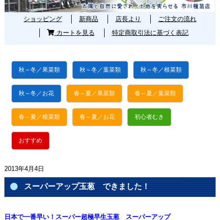
ショッピング
新商品
店長より
ご注文の流れ
カートを見る
特定商取引法に基づく表記
秋～冬／果菜類
秋～冬／葉菜類
秋～冬／根菜類
秋～冬／お花
春～夏／果菜類
春～夏／葉菜類
春～夏／根菜類
春～夏／お花
初心者むき
おすすめ
2013年4月4日
スーパーアップ玉葱 できました！
日本で一番早い！スーパー超極早生玉葱 スーパーアップ