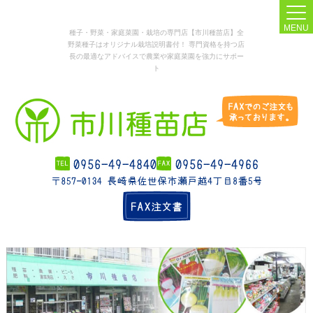
MENU
種子・野菜・家庭菜園・栽培の専門店【市川種苗店】全
野菜種子はオリジナル栽培説明書付！ 専門資格を持つ店
長の最適なアドバイスで農業や家庭菜園を強力にサポー
ト