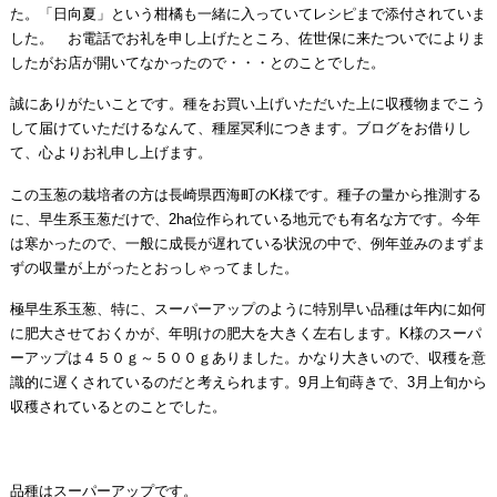
た。「日向夏」という柑橘も一緒に入っていてレシピまで添付されていま
した。 お電話でお礼を申し上げたところ、佐世保に来たついでによりま
したがお店が開いてなかったので・・・とのことでした。
誠にありがたいことです。種をお買い上げいただいた上に収穫物までこう
して届けていただけるなんて、種屋冥利につきます。ブログをお借りし
て、心よりお礼申し上げます。
この玉葱の栽培者の方は長崎県西海町のK様です。種子の量から推測する
に、早生系玉葱だけで、2ha位作られている地元でも有名な方です。今年
は寒かったので、一般に成長が遅れている状況の中で、例年並みのまずま
ずの収量が上がったとおっしゃってました。
極早生系玉葱、特に、スーパーアップのように特別早い品種は年内に如何
に肥大させておくかが、年明けの肥大を大きく左右します。K様のスーパ
ーアップは４５０ｇ～５００ｇありました。かなり大きいので、収穫を意
識的に遅くされているのだと考えられます。9月上旬蒔きで、3月上旬から
収穫されているとのことでした。
品種はスーパーアップです。