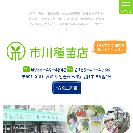
MENU
種子・野菜・家庭菜園・栽培の専門店【市川種苗店】全
野菜種子はオリジナル栽培説明書付！ 専門資格を持つ店
長の最適なアドバイスで農業や家庭菜園を強力にサポー
ト