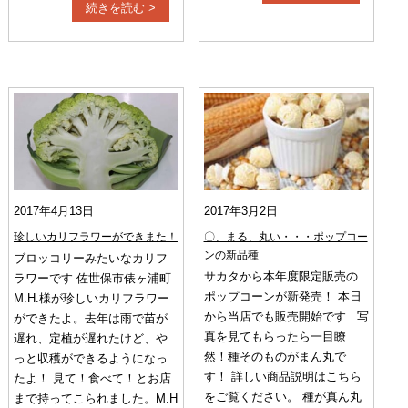
続きを読む >
2017年4月13日
2017年3月2日
珍しいカリフラワーができまた！
〇、まる、丸い・・・ポップコー
ンの新品種
ブロッコリーみたいなカリフ
サカタから本年度限定販売の
ラワーです 佐世保市俵ヶ浦町
ポップコーンが新発売！ 本日
M.H.様が珍しいカリフラワー
から当店でも販売開始です 写
ができたよ。去年は雨で苗が
真を見てもらったら一目瞭
遅れ、定植が遅れたけど、や
然！種そのものがまん丸で
っと収穫ができるようになっ
す！ 詳しい商品説明はこちら
たよ！ 見て！食べて！とお店
をご覧ください。 種が真ん丸
まで持ってこられました。M.H