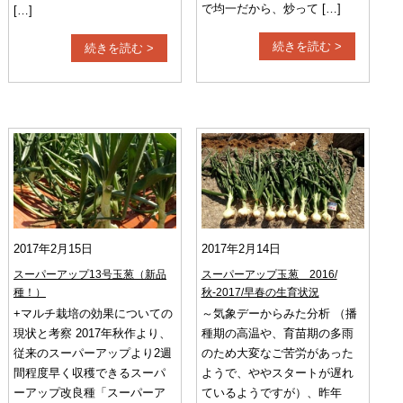
で均一だから、炒って […]
[…]
続きを読む >
続きを読む >
2017年2月15日
2017年2月14日
スーパーアップ13号玉葱（新品
スーパーアップ玉葱 2016/
種！）
秋-2017/早春の生育状況
+マルチ栽培の効果についての
～気象デーからみた分析 （播
現状と考察 2017年秋作より、
種期の高温や、育苗期の多雨
従来のスーパーアップより2週
のため大変なご苦労があった
間程度早く収穫できるスーパ
ようで、ややスタートが遅れ
ーアップ改良種「スーパーア
ているようですが）、昨年