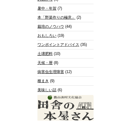
暑中・年賀
(7)
本「野菜作りの極意」
(2)
栽培のノウハウ
(44)
おもしろい
(19)
ワンポイントアドバイス
(35)
土壌肥料
(10)
天候・暦
(8)
病害虫生理障害
(12)
種まき
(9)
美味しい話
(6)