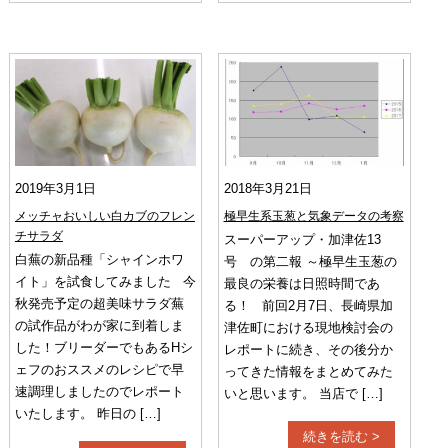
2019年3月1日
2018年3月21日
メッチャおいしい白カブのフレン
極早生系玉葱と気象データの考察
チサラダ
スーパーアップ・加津佐13
白蕪の新品種「シャインホワ
号 の第二報 ～極早生玉葱の
イト」を試食してみました 今
最良の栄養は日照時間であ
秋発売予定の超美味サラダ蕪
る！ 前回2月7日、長崎県加
の試作品がわが家に到着しま
津佐町における現地検討会の
した！ブリーダーでもあるHシ
レポートに続き、その後分か
ェフのおススメのレシピで早
ってきた情報をまとめてみた
速調理しましたのでレポート
いと思います。 当店で […]
いたします。 昨日の […]
続きを読む >