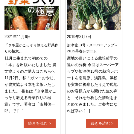
2021年11月6日
2019年3月7日
『タネ屋がこっそり教える野菜作
加津佐13号・スーパーアップ～
りの極意』
2019早春レポート
11月に生まれて初めての
産地の違いによる栽培哲学の
「本」を出版いたしました 農
違いの分析 今回はスーパーア
文協よりのご購入はこちらへ
ップや加津佐13号の栽培レポ
11月2日、私「ガンコおやじ」
ートを南島原、淡路島、浜松
が農文協より本を出版いたし
を実際に視察したうえで現地
ました。 書名は『タネ屋がこ
のお客様方から聞けた生の声
っそり教える野菜作りの極
と、それを分析した情報をま
意』です。著者は「市川啓一
とめてみました。ご参考にな
郎」で […]
れば幸い […]
続きを読む >
続きを読む >