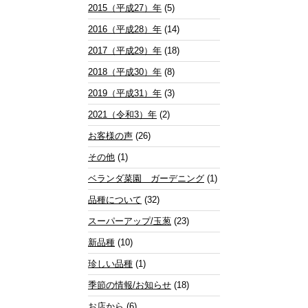
2015（平成27）年
(5)
2016（平成28）年
(14)
2017（平成29）年
(18)
2018（平成30）年
(8)
2019（平成31）年
(3)
2021（令和3）年
(2)
お客様の声
(26)
その他
(1)
ベランダ菜園 ガーデニング
(1)
品種について
(32)
スーパーアップ/玉葱
(23)
新品種
(10)
珍しい品種
(1)
季節の情報/お知らせ
(18)
お店から
(6)