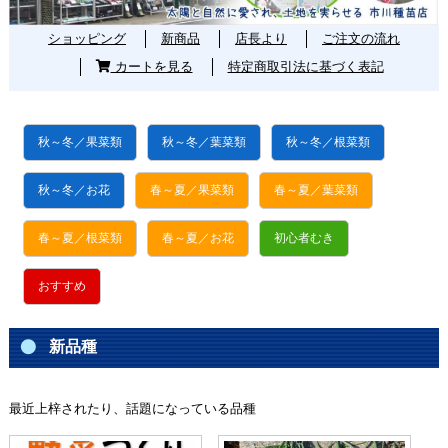
ショッピング
新商品
店長より
ご注文の流れ
カートを見る
特定商取引法に基づく表記
秋～冬／果菜類
秋～冬／葉菜類
秋～冬／根菜類
秋～冬／お花
春～夏／果菜類
春～夏／葉菜類
春～夏／根菜類
春～夏／お花
初心者むき
おすすめ
新品種
最近上梓されたり、話題になっている品種